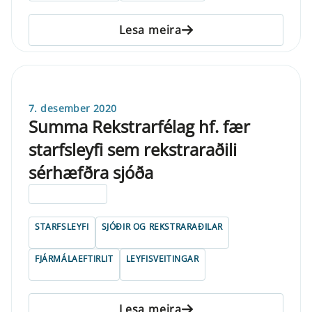
Lesa meira
7. desember 2020
Summa Rekstrarfélag hf. fær
starfsleyfi sem rekstraraðili
sérhæfðra sjóða
ELDRI EN 5 ÁRA
STARFSLEYFI
SJÓÐIR OG REKSTRARAÐILAR
FJÁRMÁLAEFTIRLIT
LEYFISVEITINGAR
Lesa meira