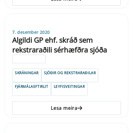
7. desember 2020
Algildi GP ehf. skráð sem
rekstraraðili sérhæfðra sjóða
ELDRI EN 5 ÁRA
SKRÁNINGAR
SJÓÐIR OG REKSTRARAÐILAR
FJÁRMÁLAEFTIRLIT
LEYFISVEITINGAR
Lesa meira