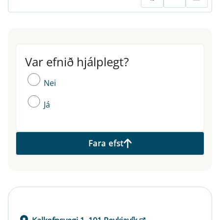
Var efnið hjálplegt?
Var efnið hjálplegt?
Nei
Já
Fara efst