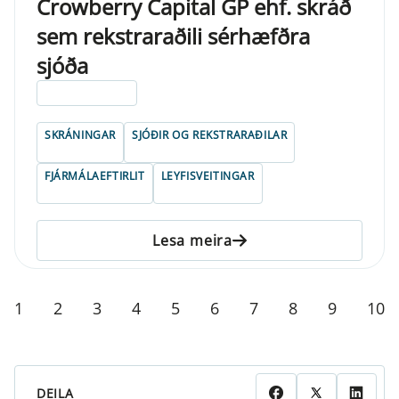
Crowberry Capital GP ehf. skráð
sem rekstraraðili sérhæfðra
sjóða
ELDRI EN 5 ÁRA
SKRÁNINGAR
SJÓÐIR OG REKSTRARAÐILAR
FJÁRMÁLAEFTIRLIT
LEYFISVEITINGAR
Lesa meira
1
2
3
4
5
6
7
8
9
10
DEILA