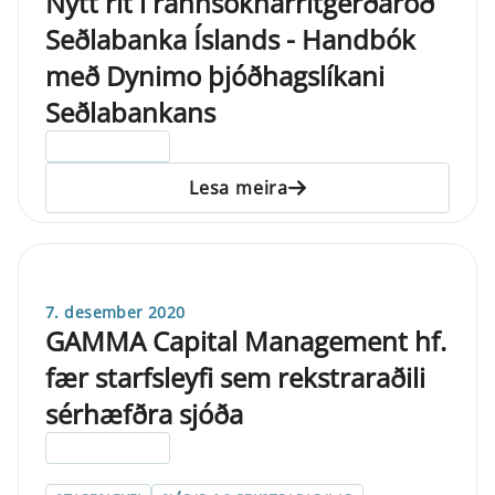
Nýtt rit í rannsóknarritgerðaröð
Seðlabanka Íslands - Handbók
með Dynimo þjóðhagslíkani
Seðlabankans
ELDRI EN 5 ÁRA
Lesa meira
7. desember 2020
GAMMA Capital Management hf.
fær starfsleyfi sem rekstraraðili
sérhæfðra sjóða
ELDRI EN 5 ÁRA