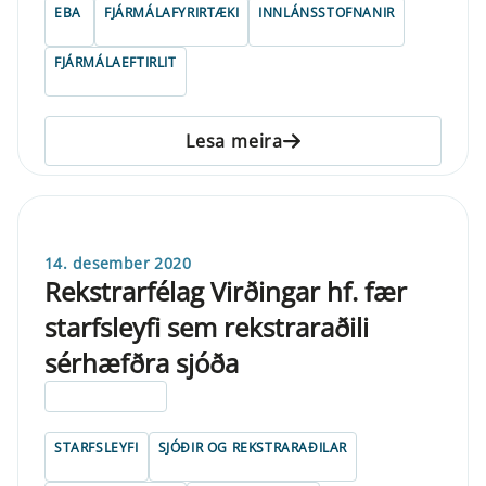
EBA
FJÁRMÁLAFYRIRTÆKI
INNLÁNSSTOFNANIR
FJÁRMÁLAEFTIRLIT
Lesa meira
14. desember 2020
Rekstrarfélag Virðingar hf. fær
starfsleyfi sem rekstraraðili
sérhæfðra sjóða
ELDRI EN 5 ÁRA
STARFSLEYFI
SJÓÐIR OG REKSTRARAÐILAR