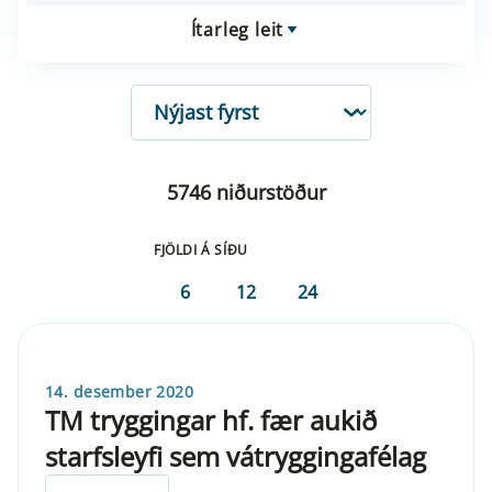
Ítarleg leit
RÖÐUN
5746 niðurstöður
FJÖLDI Á SÍÐU
6
12
24
14. desember 2020
TM tryggingar hf. fær aukið
starfsleyfi sem vátryggingafélag
ELDRI EN 5 ÁRA