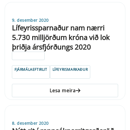
9. desember 2020
Lífeyrissparnaður nam nærri
5.730 milljörðum króna við lok
þriðja ársfjórðungs 2020
ELDRI EN 5 ÁRA
FJÁRMÁLAEFTIRLIT
LÍFEYRISMARKAÐUR
Lesa meira
8. desember 2020