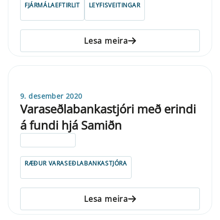
FJÁRMÁLAEFTIRLIT
LEYFISVEITINGAR
Lesa meira
9. desember 2020
Varaseðlabankastjóri með erindi
á fundi hjá Samiðn
ELDRI EN 5 ÁRA
RÆÐUR VARASEÐLABANKASTJÓRA
Lesa meira