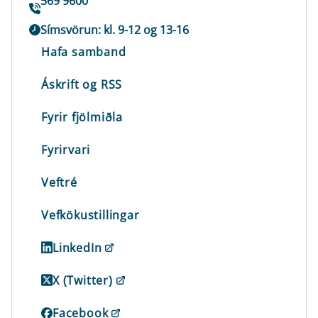
569 9600
Símsvörun: kl. 9-12 og 13-16
Hafa samband
Áskrift og RSS
Fyrir fjölmiðla
Fyrirvari
Veftré
Vefkökustillingar
LinkedIn
X (Twitter)
Facebook