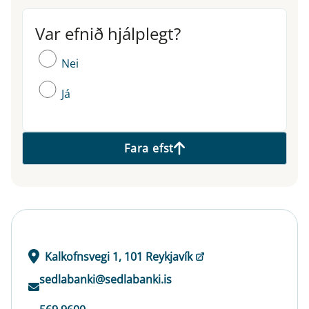
Var efnið hjálplegt?
Var efnið hjálplegt?
Nei
Já
Fara efst
Kalkofnsvegi 1, 101 Reykjavík
sedlabanki@sedlabanki.is