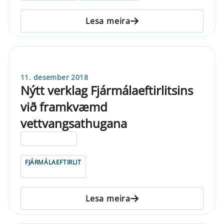
Lesa meira
11. desember 2018
Nýtt verklag Fjármálaeftirlitsins
við framkvæmd
vettvangsathugana
ELDRI EN 5 ÁRA
FJÁRMÁLAEFTIRLIT
Lesa meira