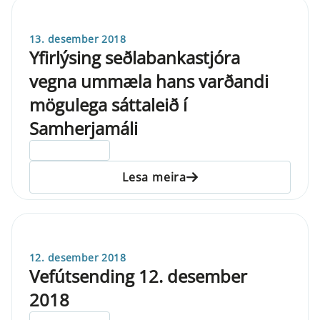
13. desember 2018
Yfirlýsing seðlabankastjóra
vegna ummæla hans varðandi
mögulega sáttaleið í
Samherjamáli
ELDRI EN 5 ÁRA
Lesa meira
12. desember 2018
Vefútsending 12. desember
2018