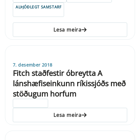
ALÞJÓÐLEGT SAMSTARF
Lesa meira
7. desember 2018
Fitch staðfestir óbreytta A
lánshæfiseinkunn ríkissjóðs með
stöðugum horfum
ELDRI EN 5 ÁRA
Lesa meira