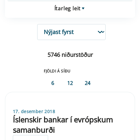
Ítarleg leit
RÖÐUN
5746 niðurstöður
FJÖLDI Á SÍÐU
6
12
24
17. desember 2018
Íslenskir bankar í evrópskum
samanburði
ELDRI EN 5 ÁRA