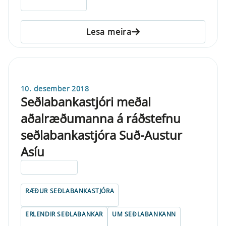
Lesa meira
10. desember 2018
Seðlabankastjóri meðal
aðalræðumanna á ráðstefnu
seðlabankastjóra Suð-Austur
Asíu
ELDRI EN 5 ÁRA
RÆÐUR SEÐLABANKASTJÓRA
ERLENDIR SEÐLABANKAR
UM SEÐLABANKANN