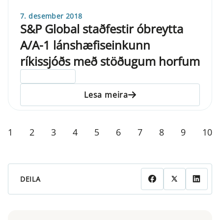
7. desember 2018
S&P Global staðfestir óbreytta
A/A-1 lánshæfiseinkunn
ríkissjóðs með stöðugum horfum
ELDRI EN 5 ÁRA
Lesa meira
1
2
3
4
5
6
7
8
9
10
DEILA