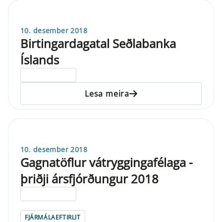
10. desember 2018
Birtingardagatal Seðlabanka
Íslands
ELDRI EN 5 ÁRA
Lesa meira
10. desember 2018
Gagnatöflur vátryggingafélaga -
þriðji ársfjórðungur 2018
ELDRI EN 5 ÁRA
FJÁRMÁLAEFTIRLIT