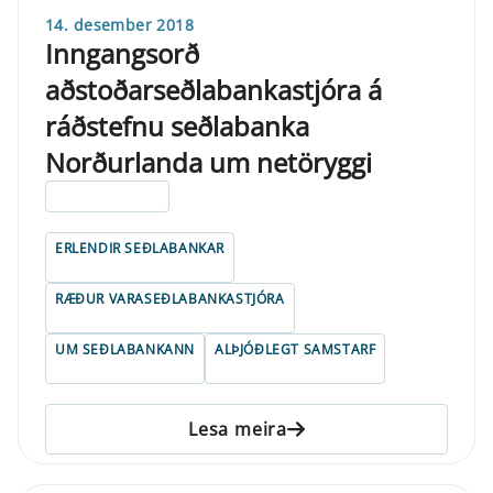
14. desember 2018
Inngangsorð
aðstoðarseðlabankastjóra á
ráðstefnu seðlabanka
Norðurlanda um netöryggi
ELDRI EN 5 ÁRA
ERLENDIR SEÐLABANKAR
RÆÐUR VARASEÐLABANKASTJÓRA
UM SEÐLABANKANN
ALÞJÓÐLEGT SAMSTARF
Lesa meira