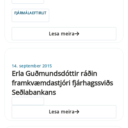
FJÁRMÁLAEFTIRLIT
Lesa meira
14. september 2015
Erla Guðmundsdóttir ráðin
framkvæmdastjóri fjárhagssviðs
Seðlabankans
ELDRI EN 5 ÁRA
Lesa meira