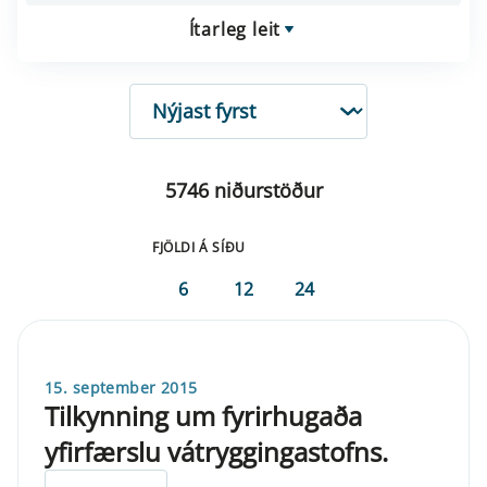
Ítarleg leit
RÖÐUN
5746 niðurstöður
FJÖLDI Á SÍÐU
6
12
24
15. september 2015
Tilkynning um fyrirhugaða
yfirfærslu vátryggingastofns.
ELDRI EN 5 ÁRA