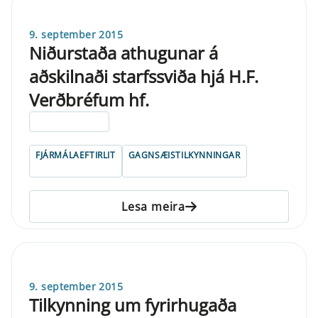
9. september 2015
Niðurstaða athugunar á
aðskilnaði starfssviða hjá H.F.
Verðbréfum hf.
ELDRI EN 5 ÁRA
FJÁRMÁLAEFTIRLIT
GAGNSÆISTILKYNNINGAR
Lesa meira
9. september 2015
Tilkynning um fyrirhugaða