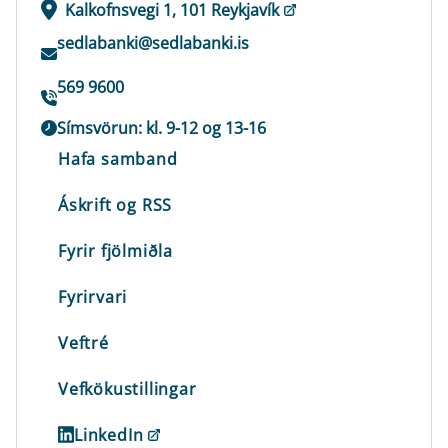
Kalkofnsvegi 1, 101 Reykjavík
sedlabanki@sedlabanki.is
569 9600
Símsvörun: kl. 9-12 og 13-16
Hafa samband
Áskrift og RSS
Fyrir fjölmiðla
Fyrirvari
Veftré
Vefkökustillingar
LinkedIn