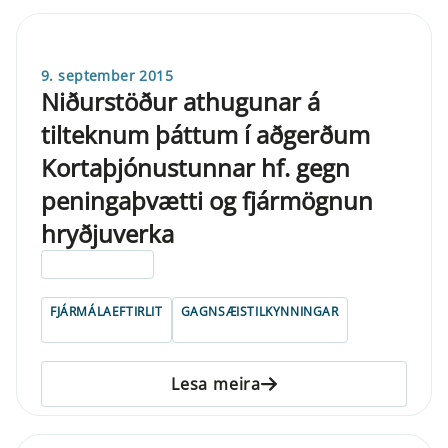
9. september 2015
Niðurstöður athugunar á
tilteknum þáttum í aðgerðum
Kortaþjónustunnar hf. gegn
peningaþvætti og fjármögnun
hryðjuverka
ELDRI EN 5 ÁRA
FJÁRMÁLAEFTIRLIT
GAGNSÆISTILKYNNINGAR
Lesa meira