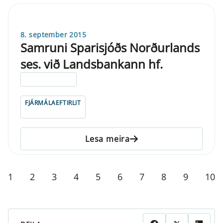
8. september 2015
Samruni Sparisjóðs Norðurlands
ses. við Landsbankann hf.
ELDRI EN 5 ÁRA
FJÁRMÁLAEFTIRLIT
Lesa meira
1
2
3
4
5
6
7
8
9
10