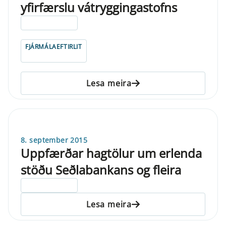
yfirfærslu vátryggingastofns
ELDRI EN 5 ÁRA
FJÁRMÁLAEFTIRLIT
Lesa meira
8. september 2015
Uppfærðar hagtölur um erlenda
stöðu Seðlabankans og fleira
ELDRI EN 5 ÁRA
Lesa meira