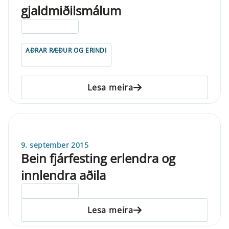
gjaldmiðilsmálum
ELDRI EN 5 ÁRA
AÐRAR RÆÐUR OG ERINDI
Lesa meira
9. september 2015
Bein fjárfesting erlendra og
innlendra aðila
ELDRI EN 5 ÁRA
Lesa meira