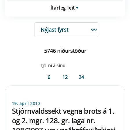
Ítarleg leit
RÖÐUN
5746 niðurstöður
FJÖLDI Á SÍÐU
6
12
24
19. apríl 2010
Stjórnvaldssekt vegna brots á 1.
og 2. mgr. 128. gr. laga nr.