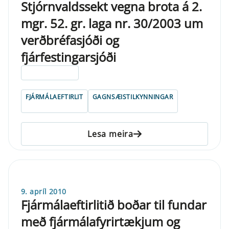
Stjórnvaldssekt vegna brota á 2.
mgr. 52. gr. laga nr. 30/2003 um
verðbréfasjóði og
fjárfestingarsjóði
ELDRI EN 5 ÁRA
FJÁRMÁLAEFTIRLIT
GAGNSÆISTILKYNNINGAR
Lesa meira
9. apríl 2010
Fjármálaeftirlitið boðar til fundar
með fjármálafyrirtækjum og