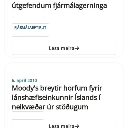
útgefendum fjármálagerninga
ELDRI EN 5 ÁRA
FJÁRMÁLAEFTIRLIT
Lesa meira
6. apríl 2010
Moody's breytir horfum fyrir
lánshæfiseinkunnir Íslands í
neikvæðar úr stöðugum
ELDRI EN 5 ÁRA
Lesa meira