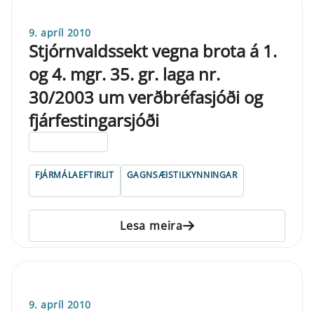
9. apríl 2010
Stjórnvaldssekt vegna brota á 1.
og 4. mgr. 35. gr. laga nr.
30/2003 um verðbréfasjóði og
fjárfestingarsjóði
ELDRI EN 5 ÁRA
FJÁRMÁLAEFTIRLIT
GAGNSÆISTILKYNNINGAR
Lesa meira
9. apríl 2010