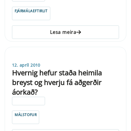
FJÁRMÁLAEFTIRLIT
Lesa meira
12. apríl 2010
Hvernig hefur staða heimila
breyst og hverju fá aðgerðir
áorkað?
ELDRI EN 5 ÁRA
MÁLSTOFUR