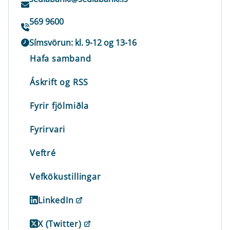
569 9600
Símsvörun: kl. 9-12 og 13-16
Hafa samband
Áskrift og RSS
Fyrir fjölmiðla
Fyrirvari
Veftré
Vefkökustillingar
LinkedIn
X (Twitter)