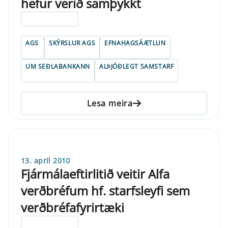
hefur verið samþykkt
ELDRI EN 5 ÁRA
AGS
SKÝRSLUR AGS
EFNAHAGSÁÆTLUN
UM SEÐLABANKANN
ALÞJÓÐLEGT SAMSTARF
Lesa meira
13. apríl 2010
Fjármálaeftirlitið veitir Alfa
verðbréfum hf. starfsleyfi sem
verðbréfafyrirtæki
ELDRI EN 5 ÁRA