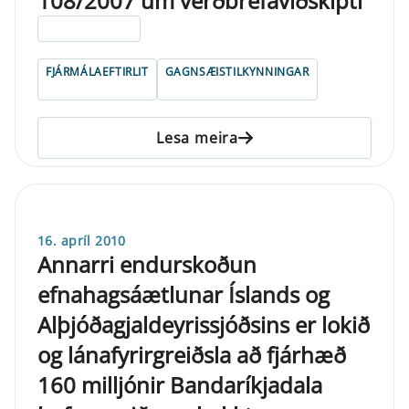
108/2007 um verðbréfaviðskipti
ELDRI EN 5 ÁRA
FJÁRMÁLAEFTIRLIT
GAGNSÆISTILKYNNINGAR
Lesa meira
16. apríl 2010
Annarri endurskoðun
efnahagsáætlunar Íslands og
Alþjóðagjaldeyrissjóðsins er lokið
og lánafyrirgreiðsla að fjárhæð
160 milljónir Bandaríkjadala