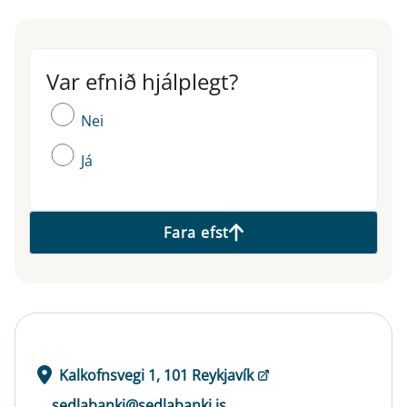
Var efnið hjálplegt?
Var efnið hjálplegt?
Nei
Já
Fara efst
Kalkofnsvegi 1, 101 Reykjavík
sedlabanki@sedlabanki.is