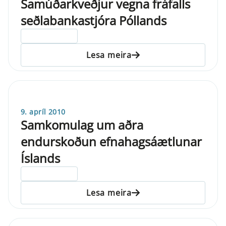
Samúðarkveðjur vegna fráfalls
seðlabankastjóra Póllands
ELDRI EN 5 ÁRA
Lesa meira
9. apríl 2010
Samkomulag um aðra
endurskoðun efnahagsáætlunar
Íslands
ELDRI EN 5 ÁRA
Lesa meira