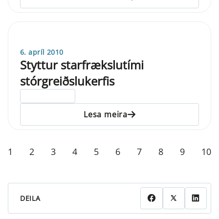
6. apríl 2010
Styttur starfrækslutími
stórgreiðslukerfis
ELDRI EN 5 ÁRA
Lesa meira
1
2
3
4
5
6
7
8
9
10
DEILA