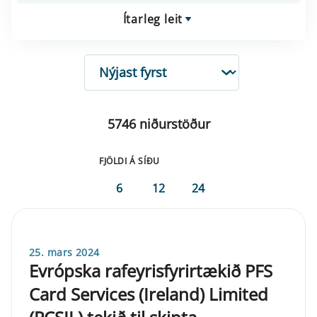
Ítarleg leit
RÖÐUN
5746 niðurstöður
FJÖLDI Á SÍÐU
6
12
24
25. mars 2024
Evrópska rafeyrisfyrirtækið PFS
Card Services (Ireland) Limited