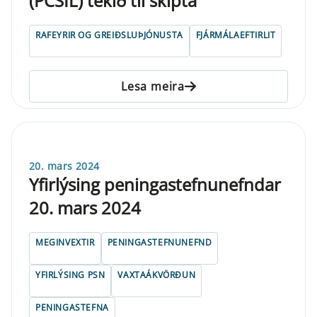
(PCSIL) tekið til skipta
RAFEYRIR OG GREIÐSLUÞJÓNUSTA
FJÁRMÁLAEFTIRLIT
Lesa meira
20. mars 2024
Yfirlýsing peningastefnunefndar
20. mars 2024
MEGINVEXTIR
PENINGASTEFNUNEFND
YFIRLÝSING PSN
VAXTAÁKVÖRÐUN
PENINGASTEFNA