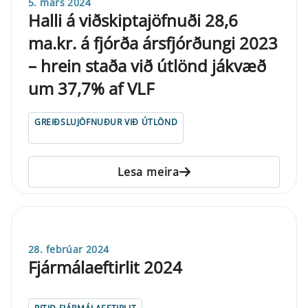
5. mars 2024
Halli á viðskiptajöfnuði 28,6
ma.kr. á fjórða ársfjórðungi 2023
– hrein staða við útlönd jákvæð
um 37,7% af VLF
GREIÐSLUJÖFNUÐUR VIÐ ÚTLÖND
Lesa meira
28. febrúar 2024
Fjármálaeftirlit 2024