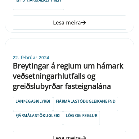
RITIÐ FJÁRMÁLAEFTIRLIT
Lesa meira
22. febrúar 2024
Breytingar á reglum um hámark
veðsetningarhlutfalls og
greiðslubyrðar fasteignalána
LÁNÞEGASKILYRÐI
FJÁRMÁLASTÖÐUGLEIKANEFND
FJÁRMÁLASTÖÐUGLEIKI
LÖG OG REGLUR
Lesa meira