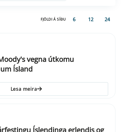
6
12
24
FJÖLDI Á SÍÐU
g Moody's vegna útkomu
 um Ísland
Lesa meira
árfestingu Íslendinga erlendis og