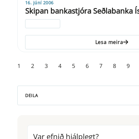
16. júní 2006
Skipan bankastjóra Seðlabanka Í
ELDRI EN 5 ÁRA
Lesa meira
1
2
3
4
5
6
7
8
9
DEILA
Var efnið hjálplegt?
Var efnið hjálplegt?