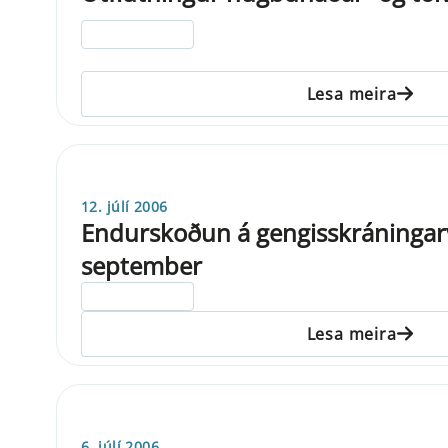
ELDRI EN 5 ÁRA
Lesa meira
12. júlí 2006
Endurskoðun á gengisskráningar
september
ELDRI EN 5 ÁRA
Lesa meira
6. júlí 2006