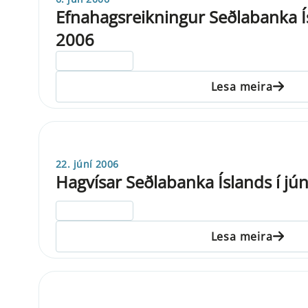
Efnahagsreikningur Seðlabanka Ís
2006
ELDRI EN 5 ÁRA
Lesa meira
22. júní 2006
Hagvísar Seðlabanka Íslands í jú
ELDRI EN 5 ÁRA
Lesa meira