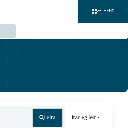
VALMYND
LOKA
Leita
Ítarleg leit