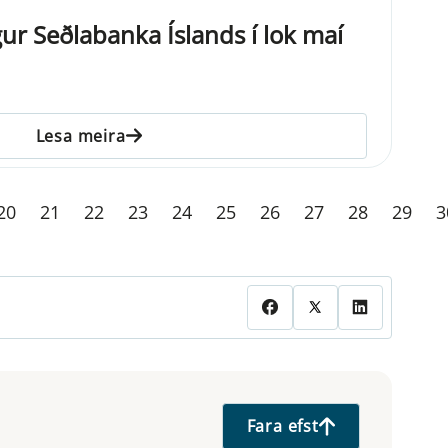
ur Seðlabanka Íslands í lok maí
Lesa meira
20
21
22
23
24
25
26
27
28
29
3
Fara efst