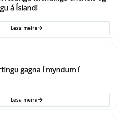
gu á Íslandi
Lesa meira
rtingu gagna í myndum í
Lesa meira