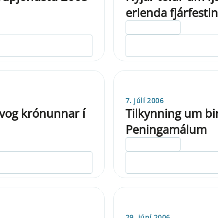
erlenda fjárfestin
ELDRI EN 5 ÁRA
7. júlí 2006
vog krónunnar í
Tilkynning um bi
Peningamálum
ELDRI EN 5 ÁRA
29. júní 2006