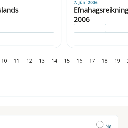
7. júní 2006
slands
Efnahagsreikning
2006
ELDRI EN 5 ÁRA
10
11
12
13
14
15
16
17
18
19
Nei