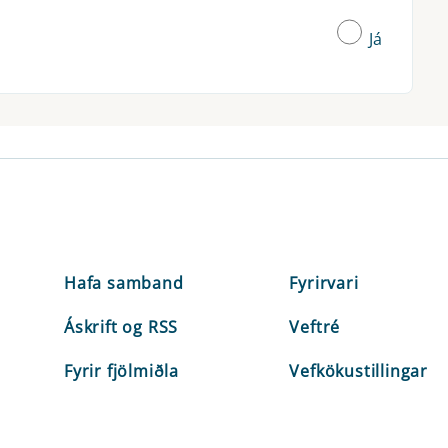
Já
Hafa samband
Fyrirvari
Áskrift og RSS
Veftré
Fyrir fjölmiðla
Vefkökustillingar