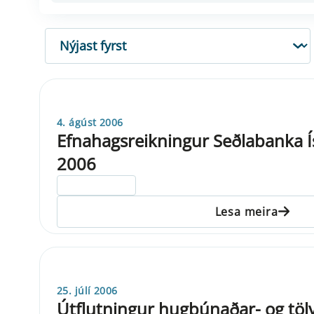
RÖÐUN
4. ágúst 2006
Efnahagsreikningur Seðlabanka Ísl
2006
ELDRI EN 5 ÁRA
Lesa meira
25. júlí 2006
Útflutningur hugbúnaðar- og tö