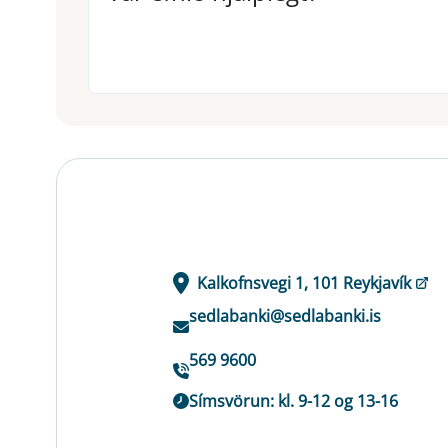
Kalkofnsvegi 1, 101 Reykjavík
sedlabanki@sedlabanki.is
569 9600
Símsvörun: kl. 9-12 og 13-16