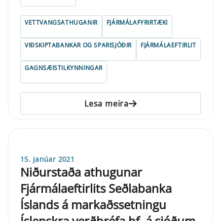
VETTVANGSATHUGANIR
FJÁRMÁLAFYRIRTÆKI
VIÐSKIPTABANKAR OG SPARISJÓÐIR
FJÁRMÁLAEFTIRLIT
GAGNSÆISTILKYNNINGAR
Lesa meira
15. janúar 2021
Niðurstaða athugunar
Fjármálaeftirlits Seðlabanka
Íslands á markaðssetningu
Íslenskra verðbréfa hf. á sjóðum