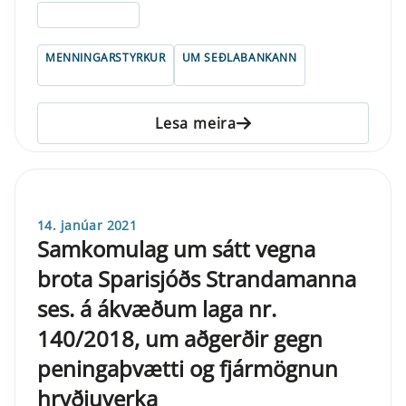
ELDRI EN 5 ÁRA
MENNINGARSTYRKUR
UM SEÐLABANKANN
Lesa meira
14. janúar 2021
Samkomulag um sátt vegna
brota Sparisjóðs Strandamanna
ses. á ákvæðum laga nr.
140/2018, um aðgerðir gegn
peningaþvætti og fjármögnun
hryðjuverka