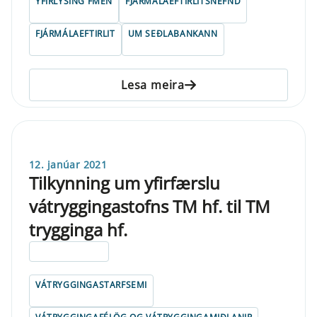
YFIRLÝSING FMEN
FJÁRMÁLAEFTIRLITSNEFND
FJÁRMÁLAEFTIRLIT
UM SEÐLABANKANN
Lesa meira
12. janúar 2021
Tilkynning um yfirfærslu
vátryggingastofns TM hf. til TM
trygginga hf.
ELDRI EN 5 ÁRA
VÁTRYGGINGASTARFSEMI