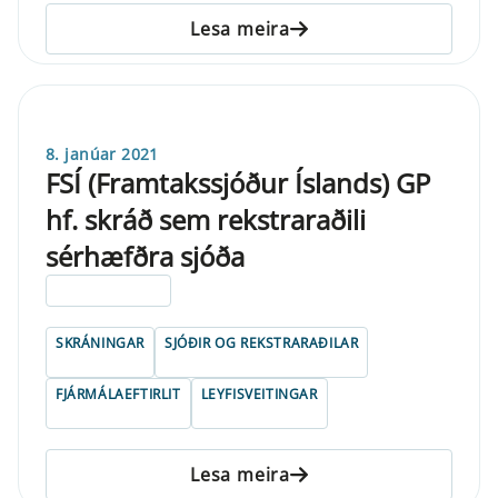
Lesa meira
8. janúar 2021
FSÍ (Framtakssjóður Íslands) GP
hf. skráð sem rekstraraðili
sérhæfðra sjóða
ELDRI EN 5 ÁRA
SKRÁNINGAR
SJÓÐIR OG REKSTRARAÐILAR
FJÁRMÁLAEFTIRLIT
LEYFISVEITINGAR
Lesa meira