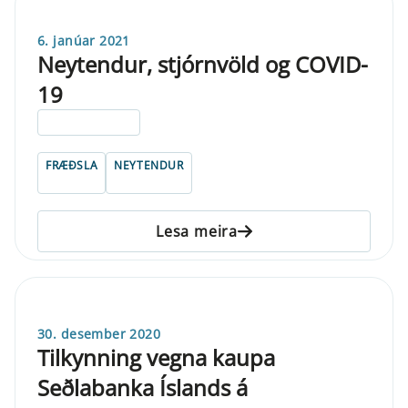
6. janúar 2021
Neytendur, stjórnvöld og COVID-
19
ELDRI EN 5 ÁRA
FRÆÐSLA
NEYTENDUR
Lesa meira
30. desember 2020
Tilkynning vegna kaupa
Seðlabanka Íslands á