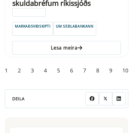
skuldabréfum ríkissjóðs
ELDRI EN 5 ÁRA
MARKAÐSVIÐSKIPTI
UM SEÐLABANKANN
Lesa meira
1
2
3
4
5
6
7
8
9
10
DEILA