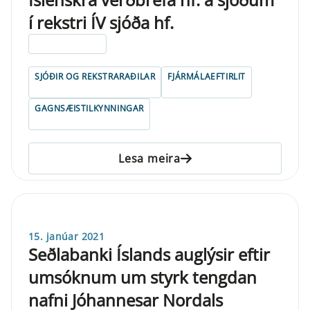
í rekstri ÍV sjóða hf.
ELDRI EN 5 ÁRA
SJÓÐIR OG REKSTRARAÐILAR
FJÁRMÁLAEFTIRLIT
GAGNSÆISTILKYNNINGAR
Lesa meira
15. janúar 2021
Seðlabanki Íslands auglýsir eftir
umsóknum um styrk tengdan
nafni Jóhannesar Nordals