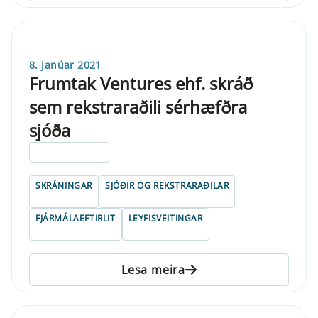
8. janúar 2021
Frumtak Ventures ehf. skráð
sem rekstraraðili sérhæfðra
sjóða
ELDRI EN 5 ÁRA
SKRÁNINGAR
SJÓÐIR OG REKSTRARAÐILAR
FJÁRMÁLAEFTIRLIT
LEYFISVEITINGAR
Lesa meira