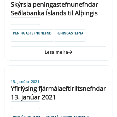
Skýrsla peningastefnunefndar
Seðlabanka Íslands til Alþingis
ELDRI EN 5 ÁRA
PENINGASTEFNUNEFND
PENINGASTEFNA
Lesa meira
13. janúar 2021
Yfirlýsing fjármálaeftirlitsnefndar
13. janúar 2021
ELDRI EN 5 ÁRA