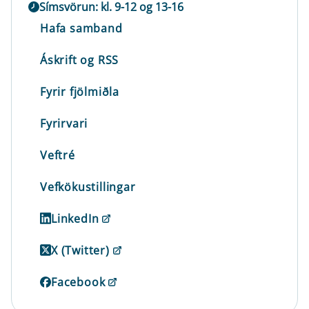
Símsvörun: kl. 9-12 og 13-16
Hafa samband
Áskrift og RSS
Fyrir fjölmiðla
Fyrirvari
Veftré
Vefkökustillingar
LinkedIn
X (Twitter)
Facebook