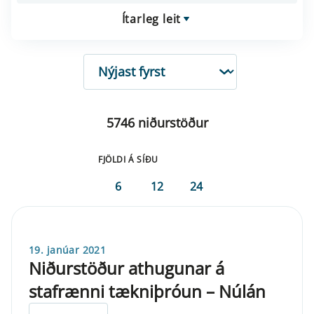
Ítarleg leit
RÖÐUN
5746 niðurstöður
FJÖLDI Á SÍÐU
6
12
24
19. janúar 2021
Niðurstöður athugunar á
stafrænni tækniþróun – Núlán
ELDRI EN 5 ÁRA