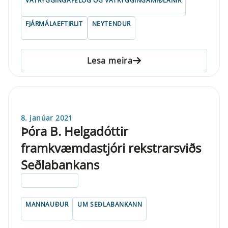
VÁTRYGGINGAFÉLÖG OG VÁTRYGGINGAMIÐLANIR
FJÁRMÁLAEFTIRLIT
NEYTENDUR
Lesa meira
8. janúar 2021
Þóra B. Helgadóttir
framkvæmdastjóri rekstrarsviðs
Seðlabankans
ELDRI EN 5 ÁRA
MANNAUÐUR
UM SEÐLABANKANN