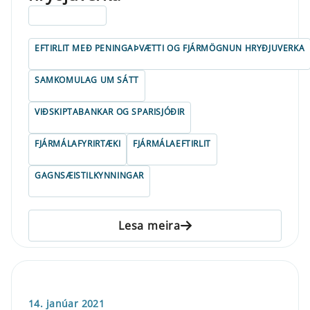
ELDRI EN 5 ÁRA
EFTIRLIT MEÐ PENINGAÞVÆTTI OG FJÁRMÖGNUN HRYÐJUVERKA
SAMKOMULAG UM SÁTT
VIÐSKIPTABANKAR OG SPARISJÓÐIR
FJÁRMÁLAFYRIRTÆKI
FJÁRMÁLAEFTIRLIT
GAGNSÆISTILKYNNINGAR
Lesa meira
14. janúar 2021