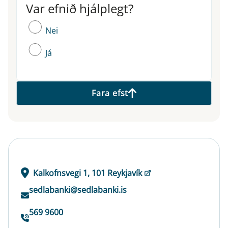
Var efnið hjálplegt?
Var efnið hjálplegt?
Nei
Já
Fara efst
Kalkofnsvegi 1, 101 Reykjavík
sedlabanki@sedlabanki.is
569 9600