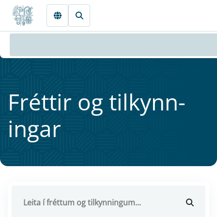
Fara beint í Meginmál
Frétt­ir og til­kynn­
ing­ar