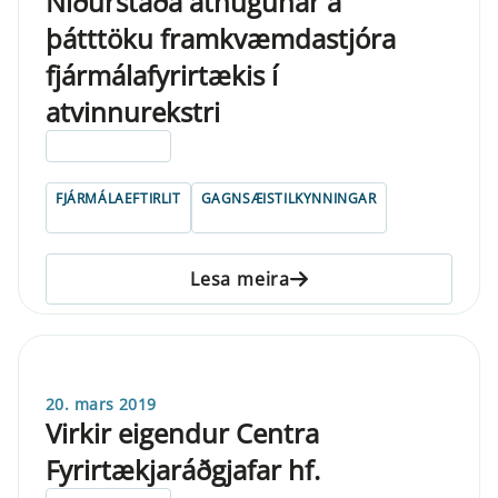
Niðurstaða athugunar á
þátttöku framkvæmdastjóra
fjármálafyrirtækis í
atvinnurekstri
ELDRI EN 5 ÁRA
FJÁRMÁLAEFTIRLIT
GAGNSÆISTILKYNNINGAR
Lesa meira
20. mars 2019
Virkir eigendur Centra
Fyrirtækjaráðgjafar hf.