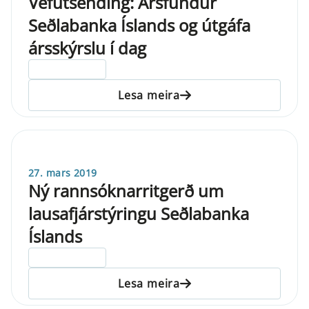
Vefútsending: Ársfundur
Seðlabanka Íslands og útgáfa
ársskýrslu í dag
ELDRI EN 5 ÁRA
Lesa meira
27. mars 2019
Ný rannsóknarritgerð um
lausafjárstýringu Seðlabanka
Íslands
ELDRI EN 5 ÁRA
Lesa meira