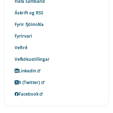
Hafa samband
Áskrift og RSS
Fyrir fjölmiðla
Fyrirvari
Veftré
Vefkökustillingar
LinkedIn
X (Twitter)
Facebook