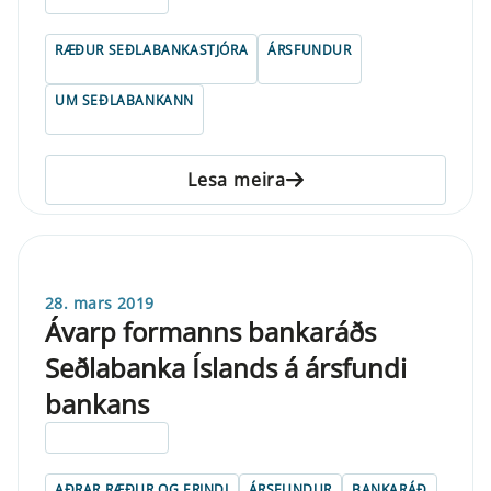
RÆÐUR SEÐLABANKASTJÓRA
ÁRSFUNDUR
UM SEÐLABANKANN
Lesa meira
28. mars 2019
Ávarp formanns bankaráðs
Seðlabanka Íslands á ársfundi
bankans
ELDRI EN 5 ÁRA
AÐRAR RÆÐUR OG ERINDI
ÁRSFUNDUR
BANKARÁÐ