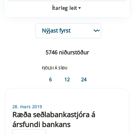
Ítarleg leit
RÖÐUN
5746 niðurstöður
FJÖLDI Á SÍÐU
6
12
24
28. mars 2019
Ræða seðlabankastjóra á
ársfundi bankans
ELDRI EN 5 ÁRA