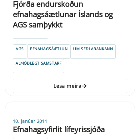
Fjórða endurskoðun
efnahagsáætlunar Íslands og
AGS samþykkt
ELDRI EN 5 ÁRA
AGS
EFNAHAGSÁÆTLUN
UM SEÐLABANKANN
ALÞJÓÐLEGT SAMSTARF
Lesa meira
10. janúar 2011
Efnahagsyfirlit lífeyrissjóða