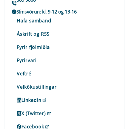
Símsvörun: kl. 9-12 og 13-16
Hafa samband
Áskrift og RSS
Fyrir fjölmiðla
Fyrirvari
Veftré
Vefkökustillingar
LinkedIn
X (Twitter)
Facebook