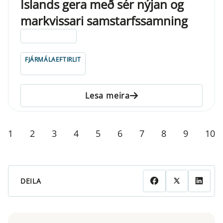
Íslands gera með sér nýjan og
markvissari samstarfssamning
ELDRI EN 5 ÁRA
FJÁRMÁLAEFTIRLIT
Lesa meira
1
2
3
4
5
6
7
8
9
10
DEILA