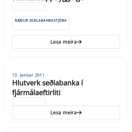
ELDRI EN 5 ÁRA
RÆÐUR SEÐLABANKASTJÓRA
Lesa meira
13. janúar 2011
Hlutverk seðlabanka í
fjármálaeftirliti
ELDRI EN 5 ÁRA
Lesa meira