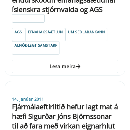
íslenskra stjórnvalda og AGS
ELDRI EN 5 ÁRA
AGS
EFNAHAGSÁÆTLUN
UM SEÐLABANKANN
ALÞJÓÐLEGT SAMSTARF
Lesa meira
14. janúar 2011
Fjármálaeftirlitið hefur lagt mat á
hæfi Sigurðar Jóns Björnssonar
til að fara með virkan eignarhlut