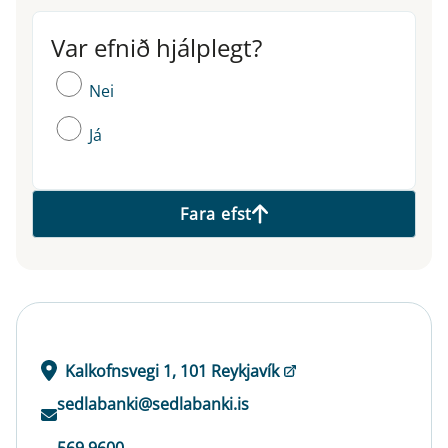
Var efnið hjálplegt?
Var efnið hjálplegt?
Nei
Já
Fara efst
Kalkofnsvegi 1, 101 Reykjavík
sedlabanki@sedlabanki.is
569 9600