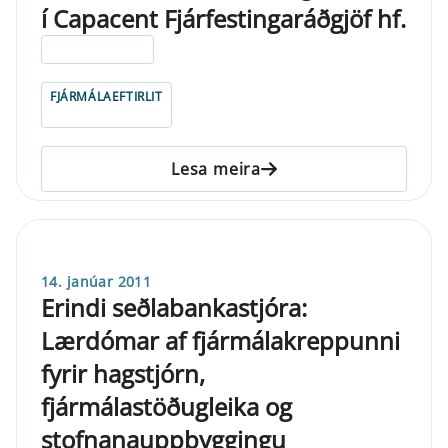
í Capacent Fjárfestingaráðgjöf hf.
ELDRI EN 5 ÁRA
FJÁRMÁLAEFTIRLIT
Lesa meira
14. janúar 2011
Erindi seðlabankastjóra:
Lærdómar af fjármálakreppunni
fyrir hagstjórn,
fjármálastöðugleika og
stofnanauppbyggingu