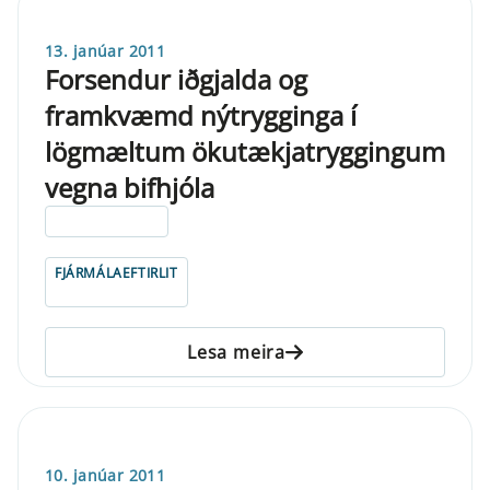
13. janúar 2011
Forsendur iðgjalda og
framkvæmd nýtrygginga í
lögmæltum ökutækjatryggingum
vegna bifhjóla
ELDRI EN 5 ÁRA
FJÁRMÁLAEFTIRLIT
Lesa meira
10. janúar 2011