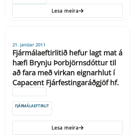
Lesa meira
21. janúar 2011
Fjármálaeftirlitið hefur lagt mat á
hæfi Brynju Þorbjörnsdóttur til
að fara með virkan eignarhlut í
Capacent Fjárfestingaráðgjöf hf.
ELDRI EN 5 ÁRA
FJÁRMÁLAEFTIRLIT
Lesa meira