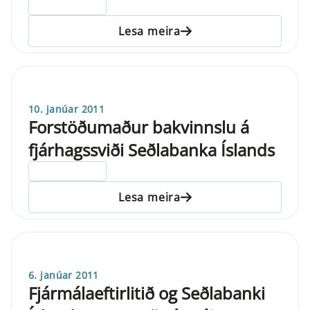
ELDRI EN 5 ÁRA
Lesa meira
10. janúar 2011
Forstöðumaður bakvinnslu á
fjárhagssviði Seðlabanka Íslands
ELDRI EN 5 ÁRA
Lesa meira
6. janúar 2011
Fjármálaeftirlitið og Seðlabanki