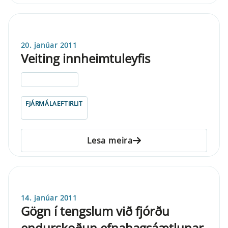
20. janúar 2011
Veiting innheimtuleyfis
ELDRI EN 5 ÁRA
FJÁRMÁLAEFTIRLIT
Lesa meira
14. janúar 2011
Gögn í tengslum við fjórðu
endurskoðun efnahagsáætlunar