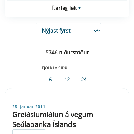
Ítarleg leit
RÖÐUN
5746 niðurstöður
FJÖLDI Á SÍÐU
6
12
24
28. janúar 2011
Greiðslumiðlun á vegum
Seðlabanka Íslands
ELDRI EN 5 ÁRA