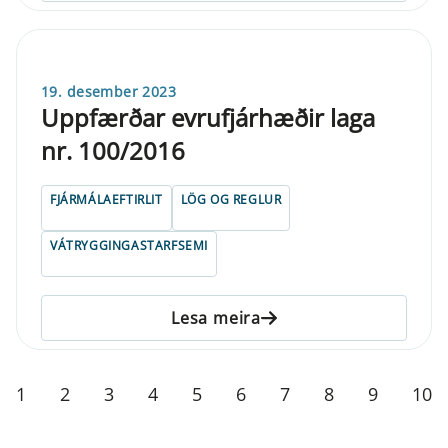
19. desember 2023
Uppfærðar evrufjárhæðir laga
nr. 100/2016
FJÁRMÁLAEFTIRLIT
LÖG OG REGLUR
VÁTRYGGINGASTARFSEMI
Lesa meira
1
2
3
4
5
6
7
8
9
10