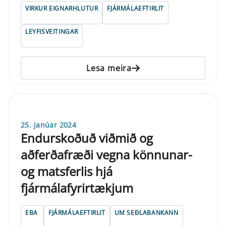
VIRKUR EIGNARHLUTUR
FJÁRMÁLAEFTIRLIT
LEYFISVEITINGAR
Lesa meira
25. janúar 2024
Endurskoðuð viðmið og
aðferðafræði vegna könnunar-
og matsferlis hjá
fjármálafyrirtækjum
EBA
FJÁRMÁLAEFTIRLIT
UM SEÐLABANKANN