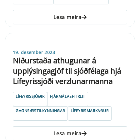
Lesa meira
19. desember 2023
Niðurstaða athugunar á
upplýsingagjöf til sjóðfélaga hjá
Lífeyrissjóði verzlunarmanna
LÍFEYRISSJÓÐIR
FJÁRMÁLAEFTIRLIT
GAGNSÆISTILKYNNINGAR
LÍFEYRISMARKAÐUR
Lesa meira