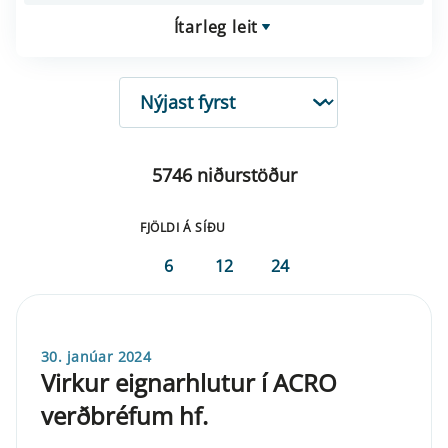
Ítarleg leit
RÖÐUN
5746 niðurstöður
FJÖLDI Á SÍÐU
6
12
24
30. janúar 2024
Virkur eignarhlutur í ACRO
verðbréfum hf.