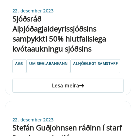
22. desember 2023
Sjóðsráð
Alþjóðagjaldeyrissjóðsins
samþykkti 50% hlutfallslega
kvótaaukningu sjóðsins
AGS
UM SEÐLABANKANN
ALÞJÓÐLEGT SAMSTARF
Lesa meira
22. desember 2023
Stefán Guðjohnsen ráðinn í starf