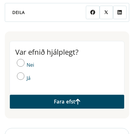
DEILA
Var efnið hjálplegt?
Var efnið hjálplegt?
Nei
Já
Fara efst