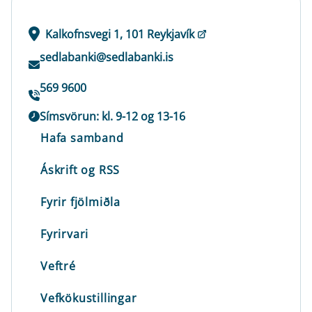
Kalkofnsvegi 1, 101 Reykjavík
sedlabanki@sedlabanki.is
569 9600
Símsvörun: kl. 9-12 og 13-16
Hafa samband
Áskrift og RSS
Fyrir fjölmiðla
Fyrirvari
Veftré
Vefkökustillingar