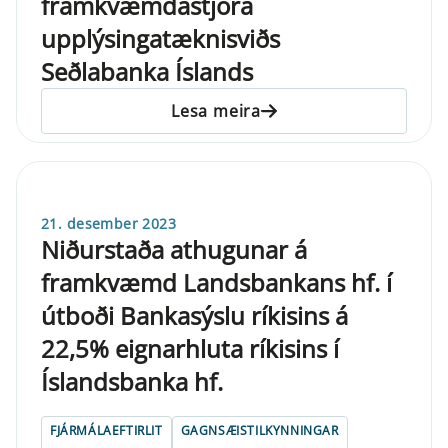
framkvæmdastjóra
upplýsingatæknisviðs
Seðlabanka Íslands
Lesa meira
21. desember 2023
Niðurstaða athugunar á
framkvæmd Landsbankans hf. í
útboði Bankasýslu ríkisins á
22,5% eignarhluta ríkisins í
Íslandsbanka hf.
FJÁRMÁLAEFTIRLIT
GAGNSÆISTILKYNNINGAR