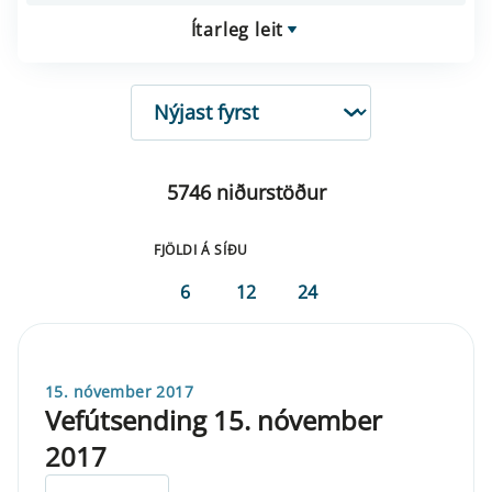
Ítarleg leit
RÖÐUN
5746 niðurstöður
FJÖLDI Á SÍÐU
6
12
24
15. nóvember 2017
Vefútsending 15. nóvember
2017
ELDRI EN 5 ÁRA