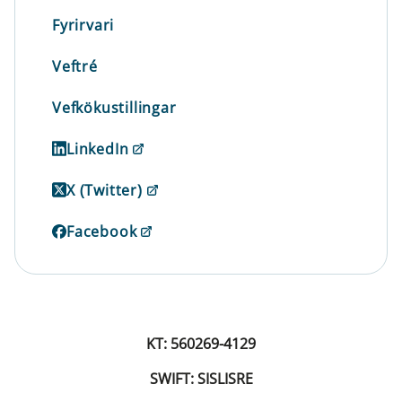
Fyrirvari
Veftré
Vefkökustillingar
LinkedIn
X (Twitter)
Facebook
KT: 560269-4129
SWIFT: SISLISRE