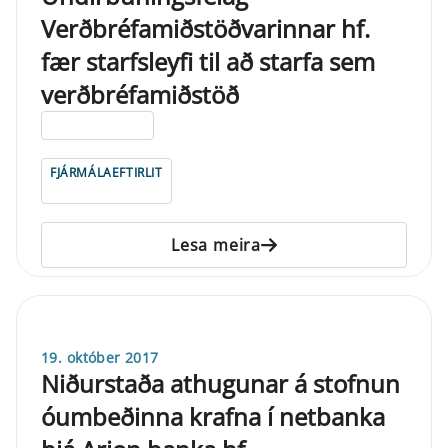
Verðbréfamiðstöðvarinnar hf.
fær starfsleyfi til að starfa sem
verðbréfamiðstöð
ELDRI EN 5 ÁRA
FJÁRMÁLAEFTIRLIT
Lesa meira
19. október 2017
Niðurstaða athugunar á stofnun
óumbeðinna krafna í netbanka