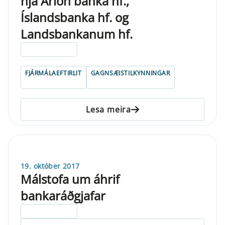
hjá Arion banka hf.,
Íslandsbanka hf. og
Landsbankanum hf.
ELDRI EN 5 ÁRA
FJÁRMÁLAEFTIRLIT
GAGNSÆISTILKYNNINGAR
Lesa meira
19. október 2017
Málstofa um áhrif
bankaráðgjafar
ELDRI EN 5 ÁRA