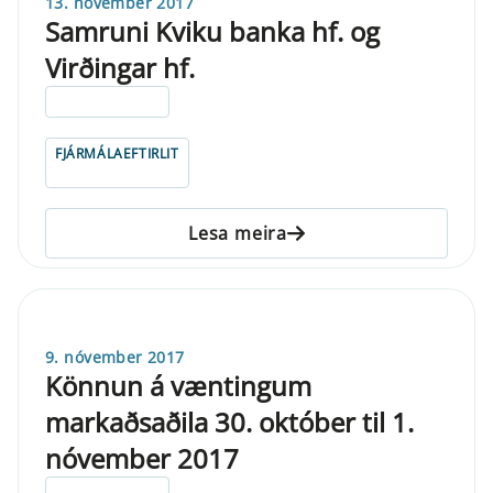
13. nóvember 2017
Samruni Kviku banka hf. og
Virðingar hf.
ELDRI EN 5 ÁRA
FJÁRMÁLAEFTIRLIT
Lesa meira
9. nóvember 2017
Könnun á væntingum
markaðsaðila 30. október til 1.
nóvember 2017
ELDRI EN 5 ÁRA