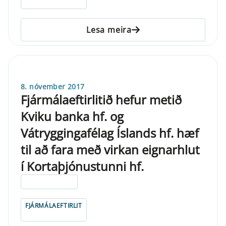
Lesa meira
8. nóvember 2017
Fjármálaeftirlitið hefur metið
Kviku banka hf. og
Vátryggingafélag Íslands hf. hæf
til að fara með virkan eignarhlut
í Kortaþjónustunni hf.
ELDRI EN 5 ÁRA
FJÁRMÁLAEFTIRLIT