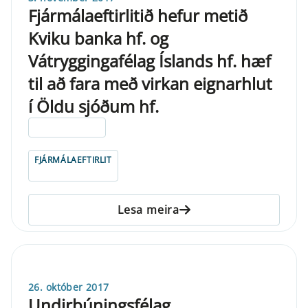
Fjármálaeftirlitið hefur metið
Kviku banka hf. og
Vátryggingafélag Íslands hf. hæf
til að fara með virkan eignarhlut
í Öldu sjóðum hf.
ELDRI EN 5 ÁRA
FJÁRMÁLAEFTIRLIT
Lesa meira
26. október 2017
Undirbúningsfélag