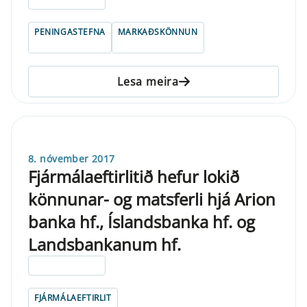
PENINGASTEFNA
MARKAÐSKÖNNUN
Lesa meira
8. nóvember 2017
Fjármálaeftirlitið hefur lokið
könnunar- og matsferli hjá Arion
banka hf., Íslandsbanka hf. og
Landsbankanum hf.
ELDRI EN 5 ÁRA
FJÁRMÁLAEFTIRLIT