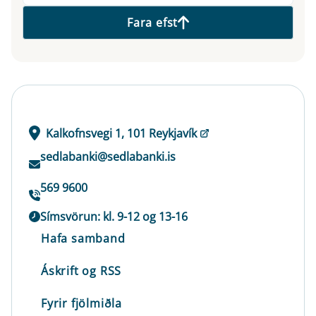
Fara efst
Kalkofnsvegi 1, 101 Reykjavík
sedlabanki@sedlabanki.is
569 9600
Símsvörun: kl. 9-12 og 13-16
Hafa samband
Áskrift og RSS
Fyrir fjölmiðla