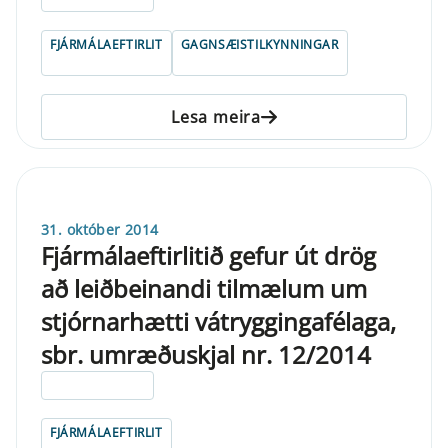
FJÁRMÁLAEFTIRLIT
GAGNSÆISTILKYNNINGAR
Lesa meira
31. október 2014
Fjármálaeftirlitið gefur út drög
að leiðbeinandi tilmælum um
stjórnarhætti vátryggingafélaga,
sbr. umræðuskjal nr. 12/2014
ELDRI EN 5 ÁRA
FJÁRMÁLAEFTIRLIT