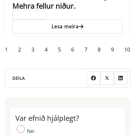
Mehra fellur niður.
ELDRI EN 5 ÁRA
Lesa meira
1
2
3
4
5
6
7
8
9
10
DEILA
Var efnið hjálplegt?
Var efnið hjálplegt?
Nei