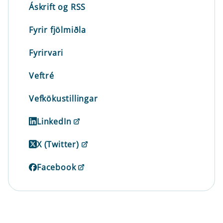
Áskrift og RSS
Fyrir fjölmiðla
Fyrirvari
Veftré
Vefkökustillingar
LinkedIn
X (Twitter)
Facebook