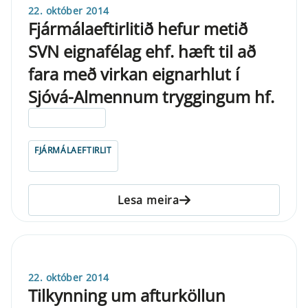
22. október 2014
Fjármálaeftirlitið hefur metið
SVN eignafélag ehf. hæft til að
fara með virkan eignarhlut í
Sjóvá-Almennum tryggingum hf.
ELDRI EN 5 ÁRA
FJÁRMÁLAEFTIRLIT
Lesa meira
22. október 2014
Tilkynning um afturköllun