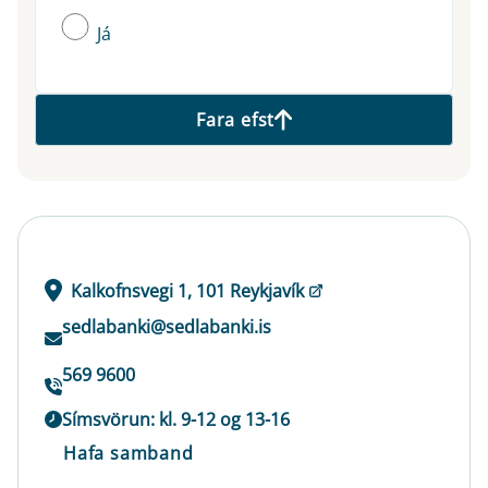
Já
Fara efst
Kalkofnsvegi 1, 101 Reykjavík
sedlabanki@sedlabanki.is
569 9600
Símsvörun: kl. 9-12 og 13-16
Hafa samband