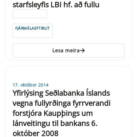
starfsleyfis LBI hf. að fullu
ELDRI EN 5 ÁRA
FJÁRMÁLAEFTIRLIT
Lesa meira
17. október 2014
Yfirlýsing Seðlabanka Íslands
vegna fullyrðinga fyrrverandi
forstjóra Kaupþings um
lánveitingu til bankans 6.
október 2008