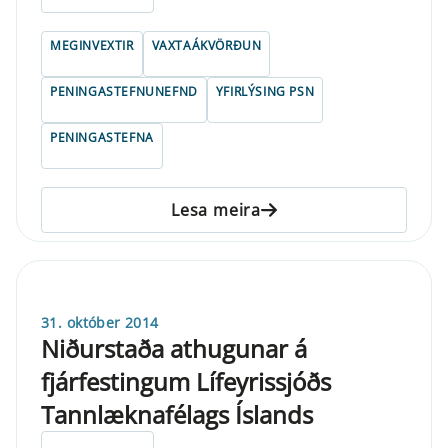
MEGINVEXTIR
VAXTAÁKVÖRÐUN
PENINGASTEFNUNEFND
YFIRLÝSING PSN
PENINGASTEFNA
Lesa meira
31. október 2014
Niðurstaða athugunar á
fjárfestingum Lífeyrissjóðs
Tannlæknafélags Íslands
ELDRI EN 5 ÁRA