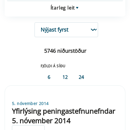
Ítarleg leit
RÖÐUN
5746 niðurstöður
FJÖLDI Á SÍÐU
6
12
24
5. nóvember 2014
Yfirlýsing peningastefnunefndar
5. nóvember 2014
ELDRI EN 5 ÁRA