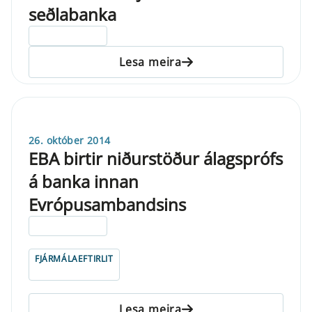
seðlabanka
ELDRI EN 5 ÁRA
Lesa meira
26. október 2014
EBA birtir niðurstöður álagsprófs
á banka innan
Evrópusambandsins
ELDRI EN 5 ÁRA
FJÁRMÁLAEFTIRLIT
Lesa meira