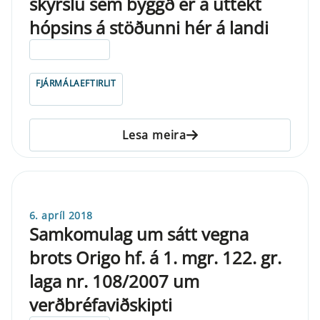
skýrslu sem byggð er á úttekt
hópsins á stöðunni hér á landi
ELDRI EN 5 ÁRA
FJÁRMÁLAEFTIRLIT
Lesa meira
6. apríl 2018
Samkomulag um sátt vegna
brots Origo hf. á 1. mgr. 122. gr.
laga nr. 108/2007 um
verðbréfaviðskipti