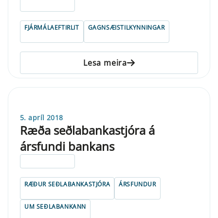
ELDRI EN 5 ÁRA
FJÁRMÁLAEFTIRLIT
GAGNSÆISTILKYNNINGAR
Lesa meira
5. apríl 2018
Ræða seðlabankastjóra á
ársfundi bankans
ELDRI EN 5 ÁRA
RÆÐUR SEÐLABANKASTJÓRA
ÁRSFUNDUR
UM SEÐLABANKANN