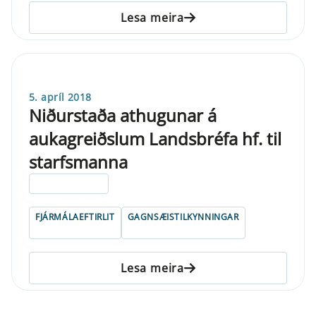
Lesa meira
5. apríl 2018
Niðurstaða athugunar á
aukagreiðslum Landsbréfa hf. til
starfsmanna
ELDRI EN 5 ÁRA
FJÁRMÁLAEFTIRLIT
GAGNSÆISTILKYNNINGAR
Lesa meira