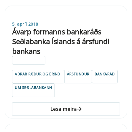
5. apríl 2018
Ávarp formanns bankaráðs
Seðlabanka Íslands á ársfundi
bankans
ELDRI EN 5 ÁRA
AÐRAR RÆÐUR OG ERINDI
ÁRSFUNDUR
BANKARÁÐ
UM SEÐLABANKANN
Lesa meira