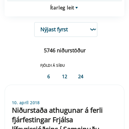
Ítarleg leit
RÖÐUN
5746 niðurstöður
FJÖLDI Á SÍÐU
6
12
24
10. apríl 2018
Niðurstaða athugunar á ferli
fjárfestingar Frjálsa