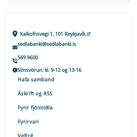
Kalkofnsvegi 1, 101 Reykjavík
sedlabanki@sedlabanki.is
569 9600
Símsvörun: kl. 9-12 og 13-16
Hafa samband
Áskrift og RSS
Fyrir fjölmiðla
Fyrirvari
Veftré