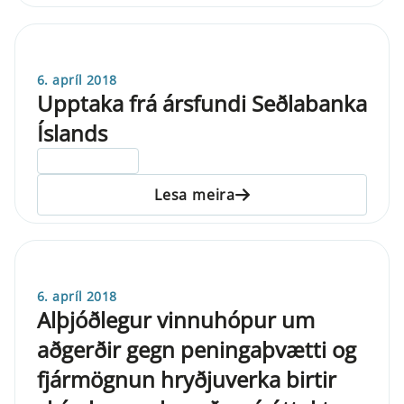
6. apríl 2018
Upptaka frá ársfundi Seðlabanka
Íslands
ELDRI EN 5 ÁRA
Lesa meira
6. apríl 2018
Alþjóðlegur vinnuhópur um
aðgerðir gegn peningaþvætti og
fjármögnun hryðjuverka birtir