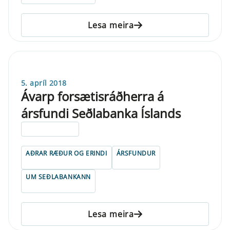
Lesa meira
5. apríl 2018
Ávarp forsætisráðherra á
ársfundi Seðlabanka Íslands
ELDRI EN 5 ÁRA
AÐRAR RÆÐUR OG ERINDI
ÁRSFUNDUR
UM SEÐLABANKANN
Lesa meira