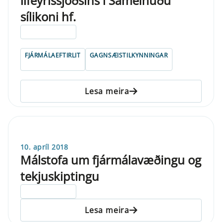
lífeyrissjóðsins í Sameinuðu
sílikoni hf.
ELDRI EN 5 ÁRA
FJÁRMÁLAEFTIRLIT
GAGNSÆISTILKYNNINGAR
Lesa meira
10. apríl 2018
Málstofa um fjármálavæðingu og
tekjuskiptingu
ELDRI EN 5 ÁRA
Lesa meira