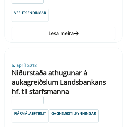
VEFÚTSENDINGAR
Lesa meira
5. apríl 2018
Niðurstaða athugunar á
aukagreiðslum Landsbankans
hf. til starfsmanna
ELDRI EN 5 ÁRA
FJÁRMÁLAEFTIRLIT
GAGNSÆISTILKYNNINGAR