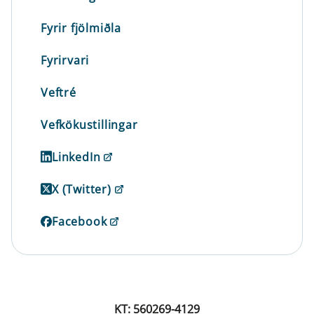
Fyrir fjölmiðla
Fyrirvari
Veftré
Vefkökustillingar
LinkedIn
X (Twitter)
Facebook
KT: 560269-4129