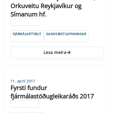
Orkuveitu Reykjavíkur og
Símanum hf.
ELDRI EN 5 ÁRA
FJÁRMÁLAEFTIRLIT
GAGNSÆISTILKYNNINGAR
Lesa meira
11. apríl 2017
Fyrsti fundur
fjármálastöðugleikaráðs 2017
ELDRI EN 5 ÁRA