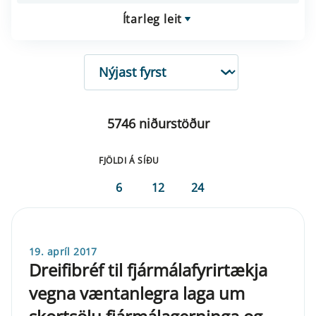
Ítarleg leit
RÖÐUN
5746 niðurstöður
FJÖLDI Á SÍÐU
6
12
24
19. apríl 2017
Dreifibréf til fjármálafyrirtækja
vegna væntanlegra laga um