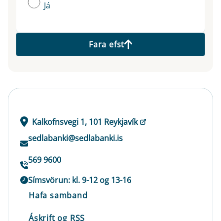
Já
Fara efst
Kalkofnsvegi 1, 101 Reykjavík
sedlabanki@sedlabanki.is
569 9600
Símsvörun: kl. 9-12 og 13-16
Hafa samband
Áskrift og RSS