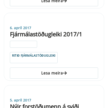
Lesa meira
6. apríl 2017
Fjármálastöðugleiki 2017/1
ELDRI EN 5 ÁRA
RITIÐ FJÁRMÁLASTÖÐUGLEIKI
Lesa meira
5. apríl 2017
Nýir forstöðumenn á sviði