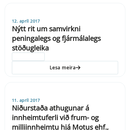
12. apríl 2017
Nýtt rit um samvirkni
peningalegs og fjármálalegs
stöðugleika
ELDRI EN 5 ÁRA
Lesa meira
11. apríl 2017
Niðurstaða athugunar á
innheimtuferli við frum- og
milliinnheimtu hjá Motus ehf.,