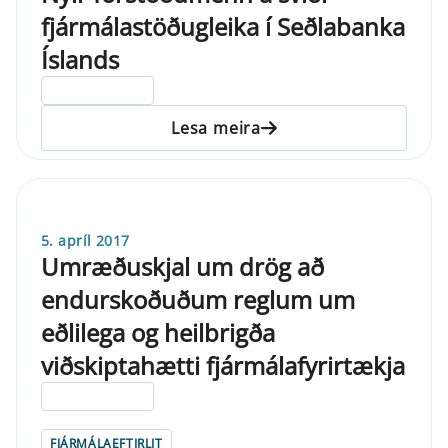
fjármálastöðugleika í Seðlabanka
Íslands
ELDRI EN 5 ÁRA
Lesa meira
5. apríl 2017
Umræðuskjal um drög að
endurskoðuðum reglum um
eðlilega og heilbrigða
viðskiptahætti fjármálafyrirtækja
ELDRI EN 5 ÁRA
FJÁRMÁLAEFTIRLIT