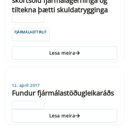
skortsölu fjármálagerninga og
tiltekna þætti skuldatrygginga
ELDRI EN 5 ÁRA
FJÁRMÁLAEFTIRLIT
Lesa meira
12. apríl 2017
Fundur fjármálastöðugleikaráðs
ELDRI EN 5 ÁRA
Lesa meira