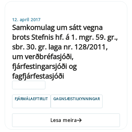
12. apríl 2017
Samkomulag um sátt vegna
brots Stefnis hf. á 1. mgr. 59. gr.,
sbr. 30. gr. laga nr. 128/2011,
um verðbréfasjóði,
fjárfestingarsjóði og
fagfjárfestasjóði
ELDRI EN 5 ÁRA
FJÁRMÁLAEFTIRLIT
GAGNSÆISTILKYNNINGAR
Lesa meira