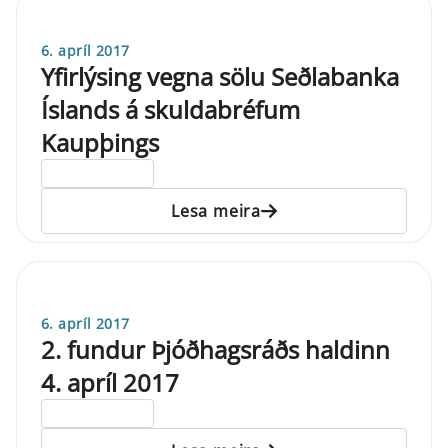
6. apríl 2017
Yfirlýsing vegna sölu Seðlabanka
Íslands á skuldabréfum
Kaupþings
ELDRI EN 5 ÁRA
Lesa meira
6. apríl 2017
2. fundur Þjóðhagsráðs haldinn
4. apríl 2017
ELDRI EN 5 ÁRA