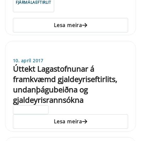
FJÁRMÁLAEFTIRLIT
Lesa meira
10. apríl 2017
Úttekt Lagastofnunar á
framkvæmd gjaldeyriseftirlits,
undanþágubeiðna og
gjaldeyrisrannsókna
ELDRI EN 5 ÁRA
Lesa meira