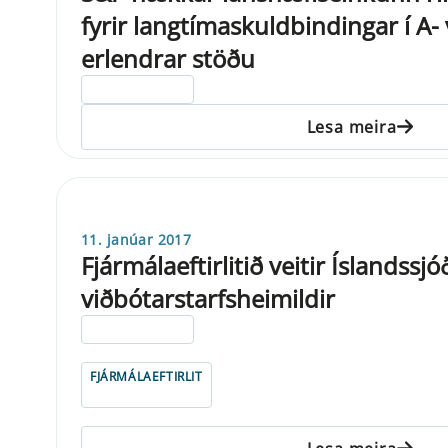
fyrir langtímaskuldbindingar í A-
erlendrar stöðu
ELDRI EN 5 ÁRA
Lesa meira
11. janúar 2017
Fjármálaeftirlitið veitir Íslandssj
viðbótarstarfsheimildir
ELDRI EN 5 ÁRA
FJÁRMÁLAEFTIRLIT