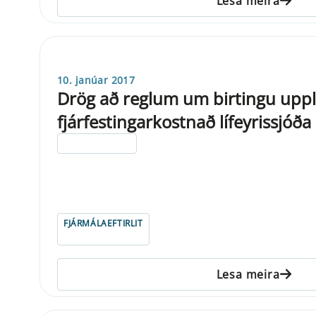
Lesa meira
10. janúar 2017
Drög að reglum um birtingu upp
fjárfestingarkostnað lífeyrissjóða
ELDRI EN 5 ÁRA
FJÁRMÁLAEFTIRLIT
Lesa meira