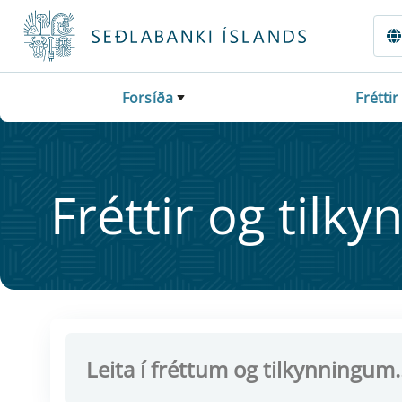
Fara beint í Meginmál
Forsíða
Fréttir
Frétt­ir og til­ky