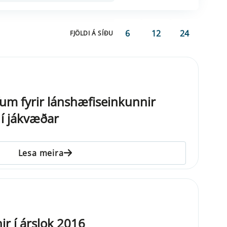
6
12
24
FJÖLDI Á SÍÐU
fum fyrir lánshæfiseinkunnir
 í jákvæðar
Lesa meira
ir í árslok 2016