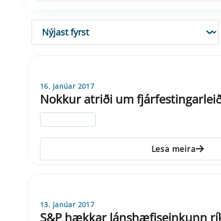
RÖÐUN
16. janúar 2017
Nokkur atriði um fjárfestingarlei
ELDRI EN 5 ÁRA
Lesa meira
13. janúar 2017
S&P hækkar lánshæfiseinkunn rík