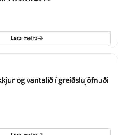
Lesa meira
jur og vantalið í greiðslujöfnuði