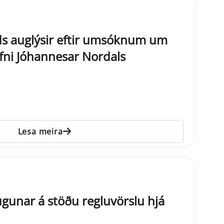
ds auglýsir eftir umsóknum um
fni Jóhannesar Nordals
Lesa meira
gunar á stöðu regluvörslu hjá