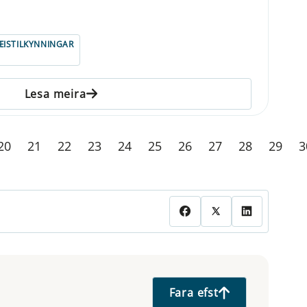
ISTILKYNNINGAR
Lesa meira
20
21
22
23
24
25
26
27
28
29
3
Fara efst