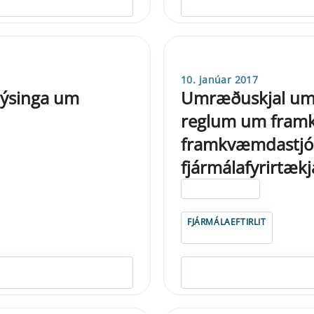
10. janúar 2017
lýsinga um
Umræðuskjal um
reglum um fram
framkvæmdastjór
fjármálafyrirtækj
ELDRI EN 5 ÁRA
FJÁRMÁLAEFTIRLIT