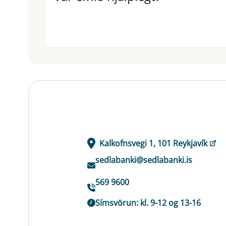
Kalkofnsvegi 1, 101 Reykjavík
sedlabanki@sedlabanki.is
569 9600
Símsvörun: kl. 9-12 og 13-16