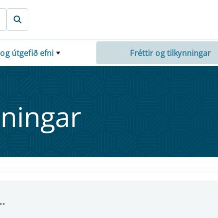
 og útgefið efni
Fréttir og tilkynningar
nn­ing­ar