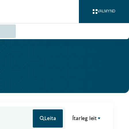
VALMYND
LOKA
Leita
Ítarleg leit