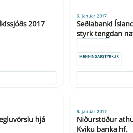
6. janúar 2017
íkissjóðs 2017
Seðlabanki Íslan
styrk tengdan na
ELDRI EN 5 ÁRA
MENNINGARSTYRKUR
3. janúar 2017
egluvörslu hjá
Niðurstöður athu
Kviku banka hf.