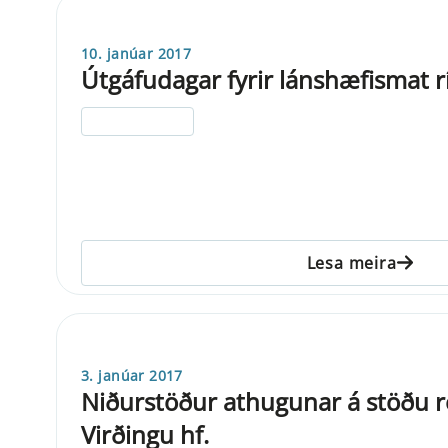
10. janúar 2017
Útgáfudagar fyrir lánshæfismat r
ELDRI EN 5 ÁRA
Lesa meira
3. janúar 2017
Niðurstöður athugunar á stöðu r
Virðingu hf.