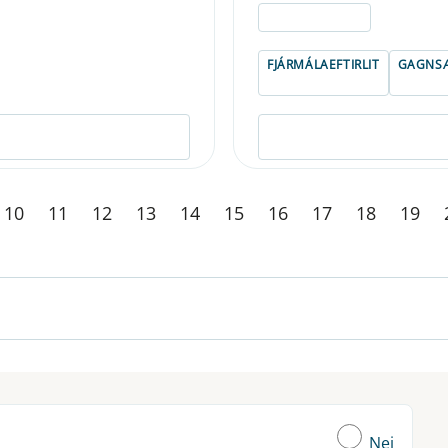
ELDRI EN 5 ÁRA
FJÁRMÁLAEFTIRLIT
GAGNSÆ
10
11
12
13
14
15
16
17
18
19
Nei