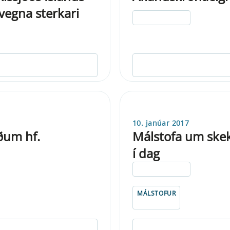
 vegna sterkari
ELDRI EN 5 ÁRA
10. janúar 2017
óðum hf.
Málstofa um skekk
í dag
ELDRI EN 5 ÁRA
MÁLSTOFUR