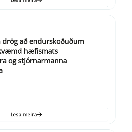
Lesa meira
 drög að endurskoðuðum
kvæmd hæfismats
a og stjórnarmanna
a
Lesa meira