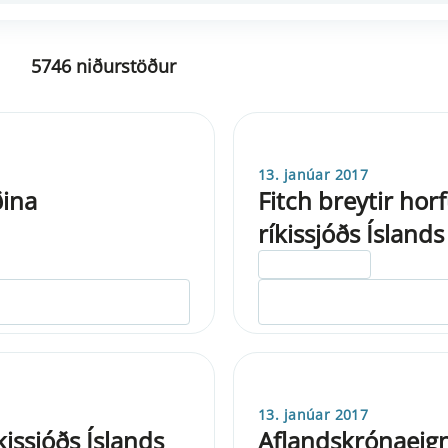
5746 niðurstöður
13. janúar 2017
ðina
Fitch breytir hor
ríkissjóðs Íslands
ELDRI EN 5 ÁRA
13. janúar 2017
issjóðs Íslands
Aflandskrónaeign