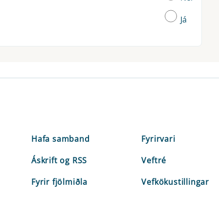
Já
Hafa samband
Fyrirvari
Áskrift og RSS
Veftré
Fyrir fjölmiðla
Vefkökustillingar