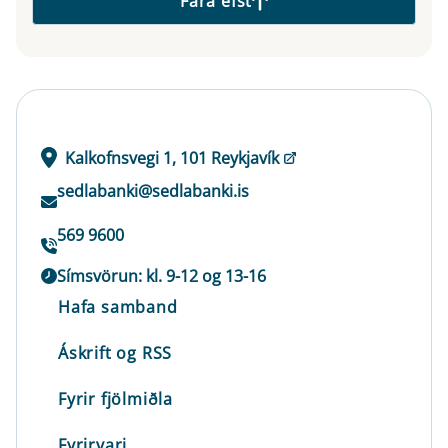
Fara efst
Kalkofnsvegi 1, 101 Reykjavík
sedlabanki@sedlabanki.is
569 9600
Símsvörun: kl. 9-12 og 13-16
Hafa samband
Áskrift og RSS
Fyrir fjölmiðla
Fyrirvari