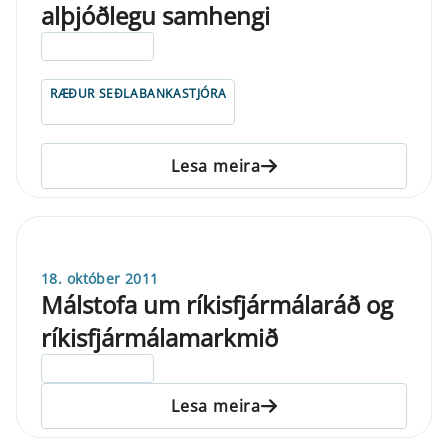
alþjóðlegu samhengi
ELDRI EN 5 ÁRA
RÆÐUR SEÐLABANKASTJÓRA
Lesa meira
18. október 2011
Málstofa um ríkisfjármálaráð og
ríkisfjármálamarkmið
ELDRI EN 5 ÁRA
Lesa meira