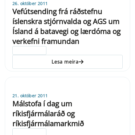
26. október 2011
Vefútsending frá ráðstefnu
íslenskra stjórnvalda og AGS um
Ísland á batavegi og lærdóma og
verkefni framundan
ELDRI EN 5 ÁRA
Lesa meira
21. október 2011
Málstofa í dag um
ríkisfjármálaráð og
ríkisfjármálamarkmið
ELDRI EN 5 ÁRA