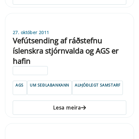
27. október 2011
Vefútsending af ráðstefnu
íslenskra stjórnvalda og AGS er
hafin
ELDRI EN 5 ÁRA
AGS
UM SEÐLABANKANN
ALÞJÓÐLEGT SAMSTARF
Lesa meira