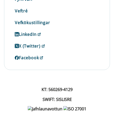
Veftré
Vefkökustillingar
LinkedIn
X (Twitter)
Facebook
KT: 560269-4129
SWIFT: SISLISRE