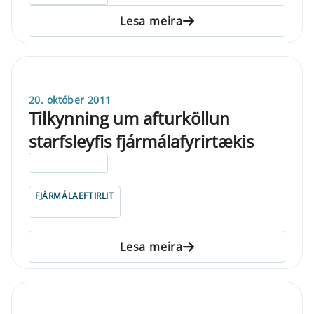
Lesa meira
20. október 2011
Tilkynning um afturköllun
starfsleyfis fjármálafyrirtækis
ELDRI EN 5 ÁRA
FJÁRMÁLAEFTIRLIT
Lesa meira