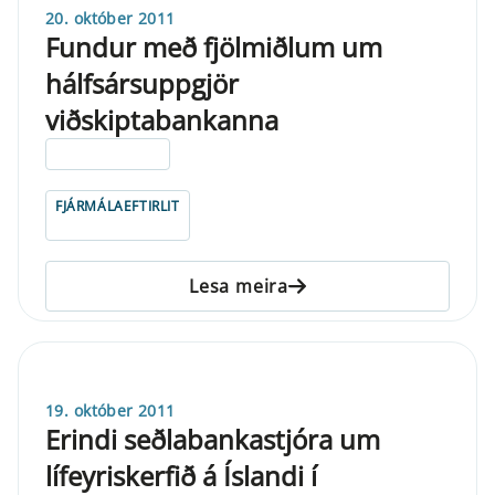
20. október 2011
Fundur með fjölmiðlum um
hálfsársuppgjör
viðskiptabankanna
ELDRI EN 5 ÁRA
FJÁRMÁLAEFTIRLIT
Lesa meira
19. október 2011
Erindi seðlabankastjóra um
lífeyriskerfið á Íslandi í