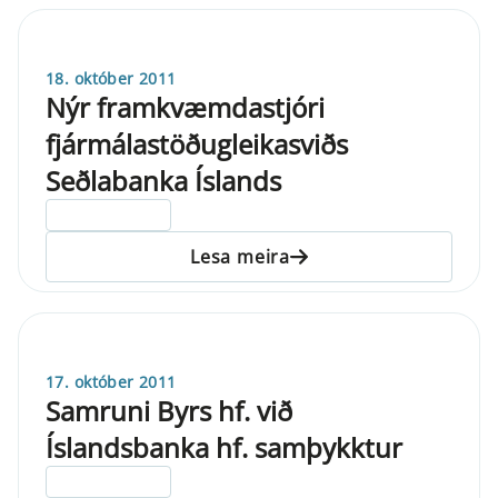
18. október 2011
Nýr framkvæmdastjóri
fjármálastöðugleikasviðs
Seðlabanka Íslands
ELDRI EN 5 ÁRA
Lesa meira
17. október 2011
Samruni Byrs hf. við
Íslandsbanka hf. samþykktur
ELDRI EN 5 ÁRA