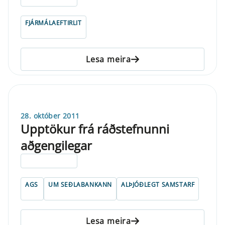
FJÁRMÁLAEFTIRLIT
Lesa meira
28. október 2011
Upptökur frá ráðstefnunni
aðgengilegar
ELDRI EN 5 ÁRA
AGS
UM SEÐLABANKANN
ALÞJÓÐLEGT SAMSTARF
Lesa meira