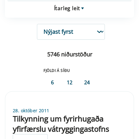
Ítarleg leit
RÖÐUN
5746 niðurstöður
FJÖLDI Á SÍÐU
6
12
24
28. október 2011
Tilkynning um fyrirhugaða
yfirfærslu vátryggingastofns
ELDRI EN 5 ÁRA