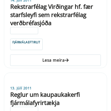
14. júlí 2011
Rekstrarfélag Virðingar hf. fær
starfsleyfi sem rekstrarfélag
verðbréfasjóða
ELDRI EN 5 ÁRA
FJÁRMÁLAEFTIRLIT
Lesa meira
13. júlí 2011
Reglur um kaupaukakerfi
fjármálafyrirtækja
ELDRI EN 5 ÁRA