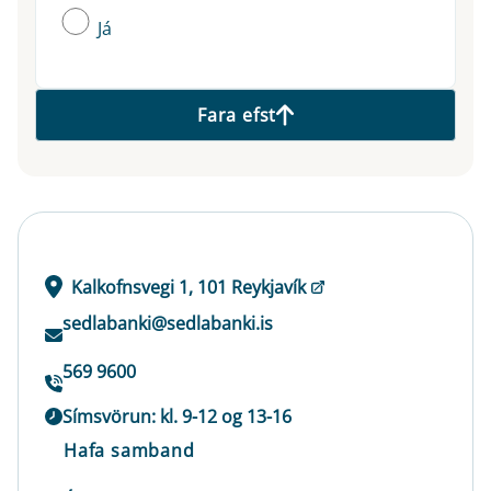
Já
Fara efst
Kalkofnsvegi 1, 101 Reykjavík
sedlabanki@sedlabanki.is
569 9600
Símsvörun: kl. 9-12 og 13-16
Hafa samband