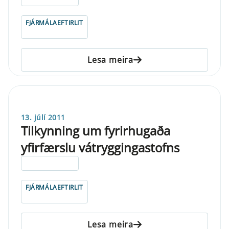
FJÁRMÁLAEFTIRLIT
Lesa meira
13. júlí 2011
Tilkynning um fyrirhugaða
yfirfærslu vátryggingastofns
ELDRI EN 5 ÁRA
FJÁRMÁLAEFTIRLIT
Lesa meira