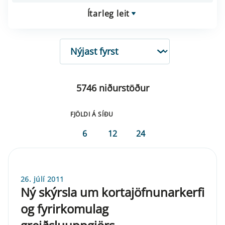
Ítarleg leit
RÖÐUN
5746 niðurstöður
FJÖLDI Á SÍÐU
6
12
24
26. júlí 2011
Ný skýrsla um kortajöfnunarkerfi
og fyrirkomulag