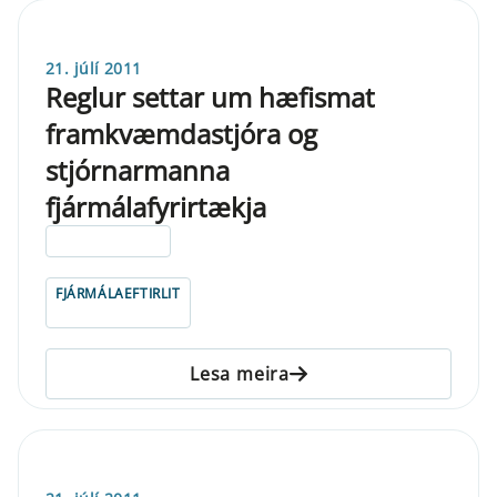
21. júlí 2011
Reglur settar um hæfismat
framkvæmdastjóra og
stjórnarmanna
fjármálafyrirtækja
ELDRI EN 5 ÁRA
FJÁRMÁLAEFTIRLIT
Lesa meira