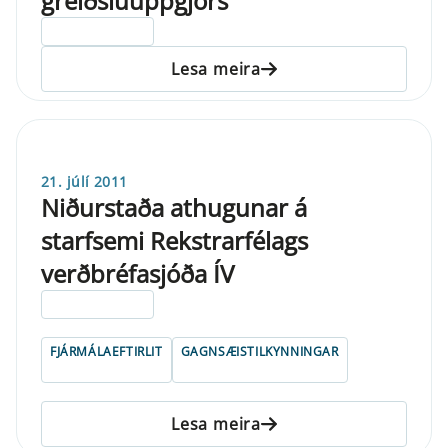
greiðsluuppgjörs
ELDRI EN 5 ÁRA
Lesa meira
21. júlí 2011
Niðurstaða athugunar á
starfsemi Rekstrarfélags
verðbréfasjóða ÍV
ELDRI EN 5 ÁRA
FJÁRMÁLAEFTIRLIT
GAGNSÆISTILKYNNINGAR
Lesa meira