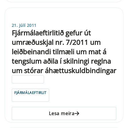
21. júlí 2011
Fjármálaeftirlitið gefur út
umræðuskjal nr. 7/2011 um
leiðbeinandi tilmæli um mat á
tengslum aðila í skilningi reglna
um stórar áhættuskuldbindingar
ELDRI EN 5 ÁRA
FJÁRMÁLAEFTIRLIT
Lesa meira