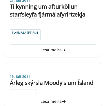
21. júlí 2011
Tilkynning um afturköllun
starfsleyfa fjármálafyrirtækja
ELDRI EN 5 ÁRA
FJÁRMÁLAEFTIRLIT
Lesa meira
19. júlí 2011
Árleg skýrsla Moody's um Ísland
ELDRI EN 5 ÁRA
Lesa meira