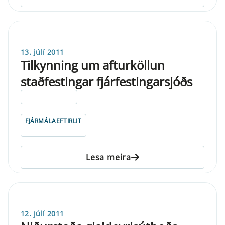
13. júlí 2011
Tilkynning um afturköllun
staðfestingar fjárfestingarsjóðs
ELDRI EN 5 ÁRA
FJÁRMÁLAEFTIRLIT
Lesa meira
12. júlí 2011