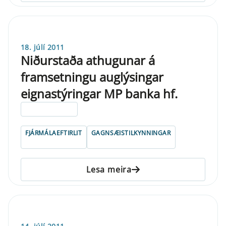
18. júlí 2011
Niðurstaða athugunar á
framsetningu auglýsingar
eignastýringar MP banka hf.
ELDRI EN 5 ÁRA
FJÁRMÁLAEFTIRLIT
GAGNSÆISTILKYNNINGAR
Lesa meira