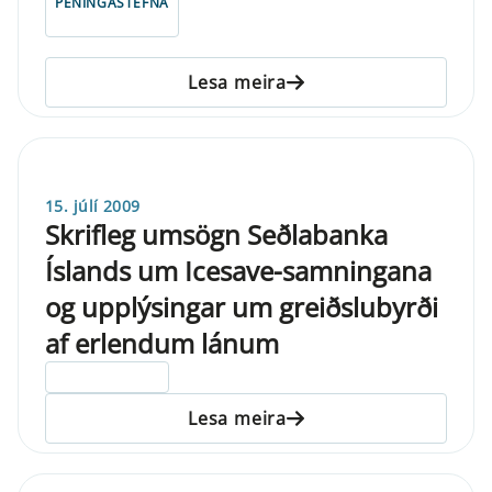
PENINGASTEFNA
Lesa meira
15. júlí 2009
Skrifleg umsögn Seðlabanka
Íslands um Icesave-samningana
og upplýsingar um greiðslubyrði
af erlendum lánum
ELDRI EN 5 ÁRA
Lesa meira