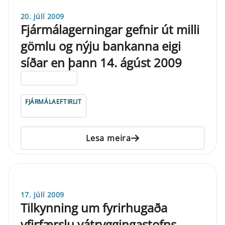
20. júlí 2009
Fjármálagerningar gefnir út milli
gömlu og nýju bankanna eigi
síðar en þann 14. ágúst 2009
ELDRI EN 5 ÁRA
FJÁRMÁLAEFTIRLIT
Lesa meira
17. júlí 2009
Tilkynning um fyrirhugaða
yfirfærslu vátryggingastofns