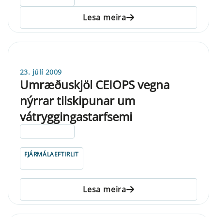
Lesa meira
23. júlí 2009
Umræðuskjöl CEIOPS vegna
nýrrar tilskipunar um
vátryggingastarfsemi
ELDRI EN 5 ÁRA
FJÁRMÁLAEFTIRLIT
Lesa meira