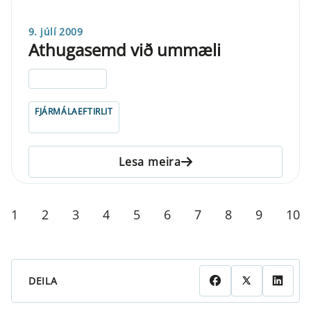
9. júlí 2009
Athugasemd við ummæli
ELDRI EN 5 ÁRA
FJÁRMÁLAEFTIRLIT
Lesa meira
1
2
3
4
5
6
7
8
9
10
DEILA