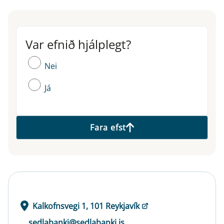
Var efnið hjálplegt?
Var efnið hjálplegt?
Nei
Já
Fara efst
Kalkofnsvegi 1, 101 Reykjavík
sedlabanki@sedlabanki.is