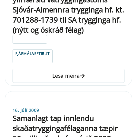
Sjóvár-Almennra trygginga hf. kt.
701288-1739 til SA trygginga hf.
(nýtt og óskráð félag)
ELDRI EN 5 ÁRA
FJÁRMÁLAEFTIRLIT
Lesa meira
16. júlí 2009
Samanlagt tap innlendu
skaðatryggingafélaganna tæpir