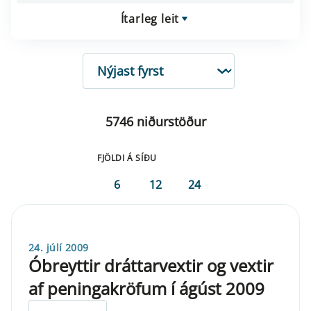
Ítarleg leit
RÖÐUN
5746 niðurstöður
FJÖLDI Á SÍÐU
6
12
24
24. júlí 2009
Óbreyttir dráttarvextir og vextir
af peningakröfum í ágúst 2009
ELDRI EN 5 ÁRA