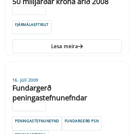
50 milljarðar króna árið 2008
ELDRI EN 5 ÁRA
FJÁRMÁLAEFTIRLIT
Lesa meira
16. júlí 2009
Fundargerð
peningastefnunefndar
ELDRI EN 5 ÁRA
PENINGASTEFNUNEFND
FUNDARGERÐ PSN