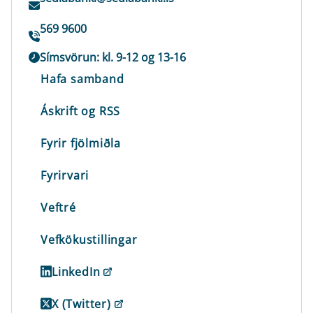
569 9600
Símsvörun: kl. 9-12 og 13-16
Hafa samband
Áskrift og RSS
Fyrir fjölmiðla
Fyrirvari
Veftré
Vefkökustillingar
LinkedIn
X (Twitter)