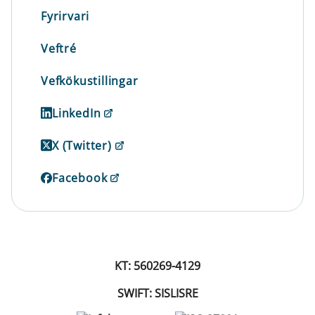
Fyrirvari
Veftré
Vefkökustillingar
LinkedIn
X (Twitter)
Facebook
KT: 560269-4129
SWIFT: SISLISRE