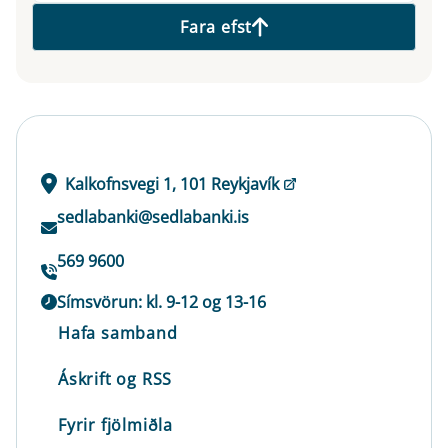
Fara efst
Kalkofnsvegi 1, 101 Reykjavík
sedlabanki@sedlabanki.is
569 9600
Símsvörun: kl. 9-12 og 13-16
Hafa samband
Áskrift og RSS
Fyrir fjölmiðla