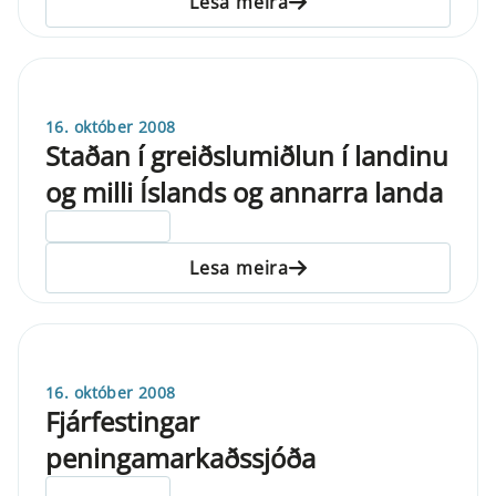
Lesa meira
16. október 2008
Staðan í greiðslumiðlun í landinu
og milli Íslands og annarra landa
ELDRI EN 5 ÁRA
Lesa meira
16. október 2008
Fjárfestingar
peningamarkaðssjóða
ELDRI EN 5 ÁRA