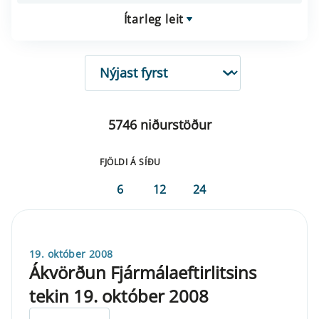
Ítarleg leit
RÖÐUN
5746 niðurstöður
FJÖLDI Á SÍÐU
6
12
24
19. október 2008
Ákvörðun Fjármálaeftirlitsins
tekin 19. október 2008
ELDRI EN 5 ÁRA