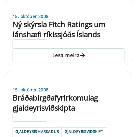
15. október 2008
Ný skýrsla Fitch Ratings um
lánshæfi ríkissjóðs Íslands
ELDRI EN 5 ÁRA
Lesa meira
15. október 2008
Bráðabirgðafyrirkomulag
gjaldeyrisviðskipta
ELDRI EN 5 ÁRA
GJALDEYRISMARKAÐUR
GJALDEYRISVIÐSKIPTI