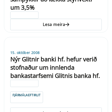
um 3,5%
ELDRI EN 5 ÁRA
Lesa meira
15. október 2008
Nýr Glitnir banki hf. hefur verið
stofnaður um innlenda
bankastarfsemi Glitnis banka hf.
ELDRI EN 5 ÁRA
FJÁRMÁLAEFTIRLIT