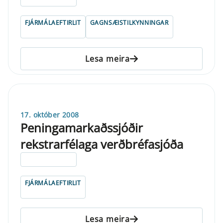
FJÁRMÁLAEFTIRLIT
GAGNSÆISTILKYNNINGAR
Lesa meira
17. október 2008
Peningamarkaðssjóðir
rekstrarfélaga verðbréfasjóða
ELDRI EN 5 ÁRA
FJÁRMÁLAEFTIRLIT
Lesa meira