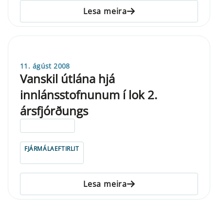
Lesa meira
11. ágúst 2008
Vanskil útlána hjá
innlánsstofnunum í lok 2.
ársfjórðungs
ELDRI EN 5 ÁRA
FJÁRMÁLAEFTIRLIT
Lesa meira