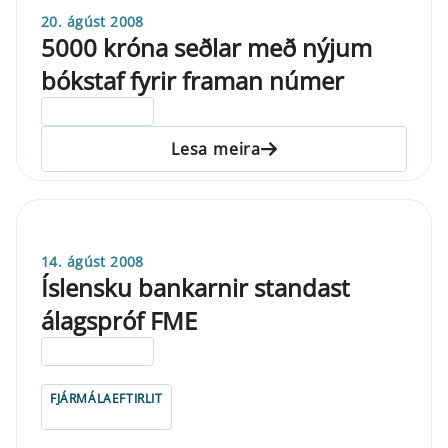
20. ágúst 2008
5000 króna seðlar með nýjum
bókstaf fyrir framan númer
ELDRI EN 5 ÁRA
Lesa meira
14. ágúst 2008
Íslensku bankarnir standast
álagspróf FME
ELDRI EN 5 ÁRA
FJÁRMÁLAEFTIRLIT