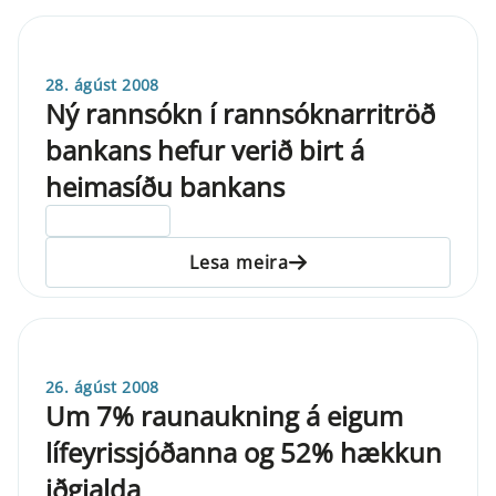
28. ágúst 2008
Ný rannsókn í rannsóknarritröð
bankans hefur verið birt á
heimasíðu bankans
ELDRI EN 5 ÁRA
Lesa meira
26. ágúst 2008
Um 7% raunaukning á eigum
lífeyrissjóðanna og 52% hækkun
iðgjalda