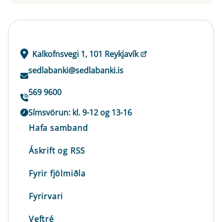
Kalkofnsvegi 1, 101 Reykjavík
sedlabanki@sedlabanki.is
569 9600
Símsvörun: kl. 9-12 og 13-16
Hafa samband
Áskrift og RSS
Fyrir fjölmiðla
Fyrirvari
Veftré