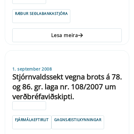
RÆÐUR SEÐLABANKASTJÓRA
Lesa meira
1. september 2008
Stjórnvaldssekt vegna brots á 78.
og 86. gr. laga nr. 108/2007 um
verðbréfaviðskipti.
ELDRI EN 5 ÁRA
FJÁRMÁLAEFTIRLIT
GAGNSÆISTILKYNNINGAR