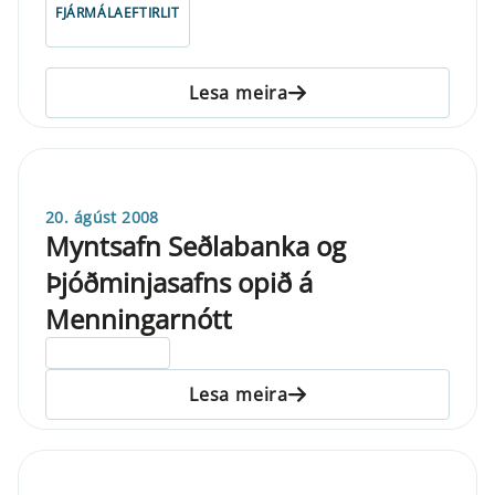
FJÁRMÁLAEFTIRLIT
Lesa meira
20. ágúst 2008
Myntsafn Seðlabanka og
Þjóðminjasafns opið á
Menningarnótt
ELDRI EN 5 ÁRA
Lesa meira