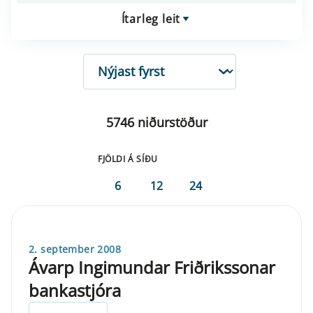
Ítarleg leit
RÖÐUN
5746 niðurstöður
FJÖLDI Á SÍÐU
6
12
24
2. september 2008
Ávarp Ingimundar Friðrikssonar
bankastjóra
ELDRI EN 5 ÁRA