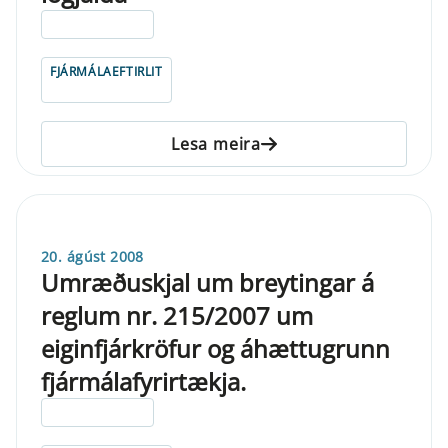
ELDRI EN 5 ÁRA
FJÁRMÁLAEFTIRLIT
Lesa meira
20. ágúst 2008
Umræðuskjal um breytingar á
reglum nr. 215/2007 um
eiginfjárkröfur og áhættugrunn
fjármálafyrirtækja.
ELDRI EN 5 ÁRA