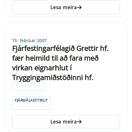
Lesa meira
15. febrúar 2007
Fjárfestingarfélagið Grettir hf.
fær heimild til að fara með
virkan eignarhlut í
Tryggingamiðstöðinni hf.
ELDRI EN 5 ÁRA
FJÁRMÁLAEFTIRLIT
Lesa meira