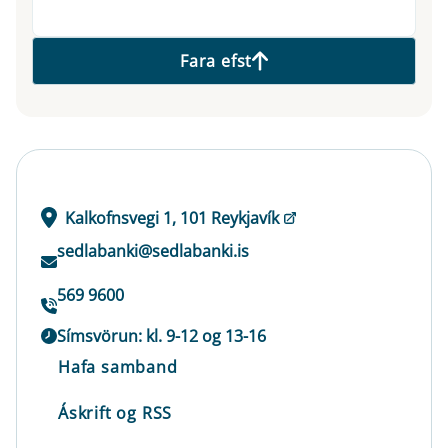
Fara efst
Kalkofnsvegi 1, 101 Reykjavík
sedlabanki@sedlabanki.is
569 9600
Símsvörun: kl. 9-12 og 13-16
Hafa samband
Áskrift og RSS