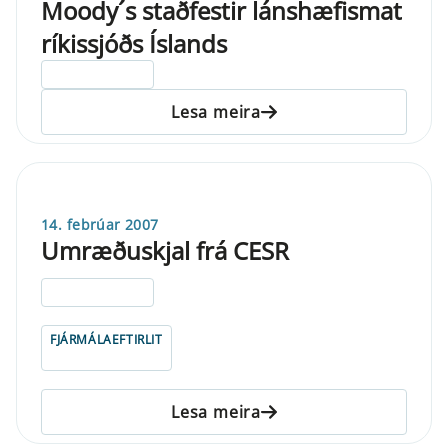
Moody´s staðfestir lánshæfismat
ríkissjóðs Íslands
ELDRI EN 5 ÁRA
Lesa meira
14. febrúar 2007
Umræðuskjal frá CESR
ELDRI EN 5 ÁRA
FJÁRMÁLAEFTIRLIT
Lesa meira