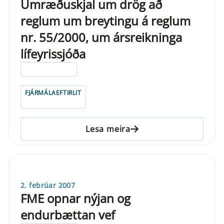
Umræðuskjal um drög að
reglum um breytingu á reglum
nr. 55/2000, um ársreikninga
lífeyrissjóða
ELDRI EN 5 ÁRA
FJÁRMÁLAEFTIRLIT
Lesa meira
2. febrúar 2007
FME opnar nýjan og
endurbættan vef