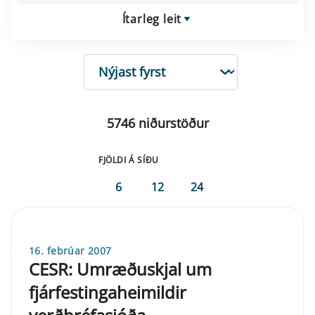
Ítarleg leit
RÖÐUN
5746 niðurstöður
FJÖLDI Á SÍÐU
6
12
24
16. febrúar 2007
CESR: Umræðuskjal um
fjárfestingaheimildir