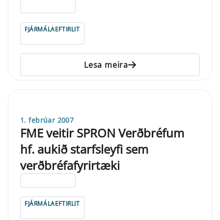
ELDRI EN 5 ÁRA
FJÁRMÁLAEFTIRLIT
Lesa meira
1. febrúar 2007
FME veitir SPRON Verðbréfum
hf. aukið starfsleyfi sem
verðbréfafyrirtæki
ELDRI EN 5 ÁRA
FJÁRMÁLAEFTIRLIT