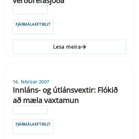
verðbréfasjóða
ELDRI EN 5 ÁRA
FJÁRMÁLAEFTIRLIT
Lesa meira
16. febrúar 2007
Innláns- og útlánsvextir: Flókið
að mæla vaxtamun
ELDRI EN 5 ÁRA
FJÁRMÁLAEFTIRLIT