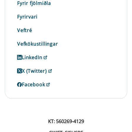
Fyrir fjölmiðla
Fyrirvari
Veftré
Vefkökustillingar
LinkedIn
X (Twitter)
Facebook
KT: 560269-4129