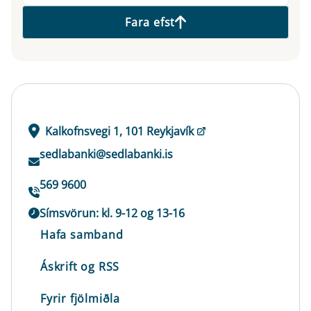
Fara efst
Kalkofnsvegi 1, 101 Reykjavík
sedlabanki@sedlabanki.is
569 9600
Símsvörun: kl. 9-12 og 13-16
Hafa samband
Áskrift og RSS
Fyrir fjölmiðla