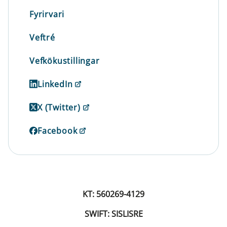
Fyrirvari
Veftré
Vefkökustillingar
LinkedIn
X (Twitter)
Facebook
KT: 560269-4129
SWIFT: SISLISRE