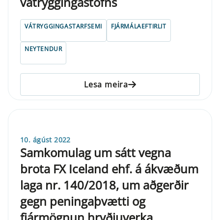
vátryggingastofns
VÁTRYGGINGASTARFSEMI
FJÁRMÁLAEFTIRLIT
NEYTENDUR
Lesa meira
10. ágúst 2022
Samkomulag um sátt vegna
brota FX Iceland ehf. á ákvæðum
laga nr. 140/2018, um aðgerðir
gegn peningaþvætti og
fjármögnun hryðjuverka