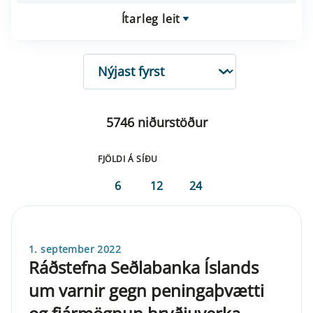
Ítarleg leit
RÖÐUN
5746 niðurstöður
FJÖLDI Á SÍÐU
6
12
24
1. september 2022
Ráðstefna Seðlabanka Íslands
um varnir gegn peningaþvætti