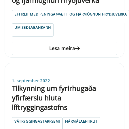
og fjármögnun hryðjuverka
EFTIRLIT MEÐ PENINGAÞVÆTTI OG FJÁRMÖGNUN HRYÐJUVERKA
UM SEÐLABANKANN
Lesa meira
1. september 2022
Tilkynning um fyrirhugaða
yfirfærslu hluta
líftryggingastofns
VÁTRYGGINGASTARFSEMI
FJÁRMÁLAEFTIRLIT