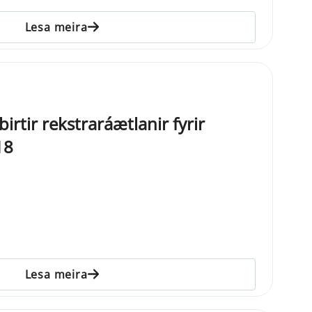
Lesa meira
 birtir rekstraráætlanir fyrir
18
Lesa meira