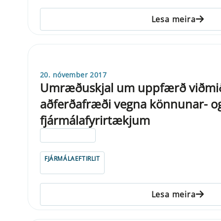
Lesa meira
20. nóvember 2017
Umræðuskjal um uppfærð viðmi
aðferðafræði vegna könnunar- og
fjármálafyrirtækjum
ELDRI EN 5 ÁRA
FJÁRMÁLAEFTIRLIT
Lesa meira