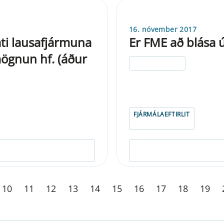
16. nóvember 2017
ti lausafjármuna
Er FME að blása 
rmögnun hf. (áður
ELDRI EN 5 ÁRA
FJÁRMÁLAEFTIRLIT
10
11
12
13
14
15
16
17
18
19