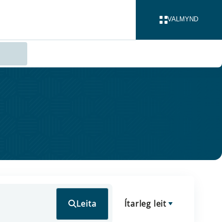
VALMYND
LOKA
Leita
Ítarleg leit