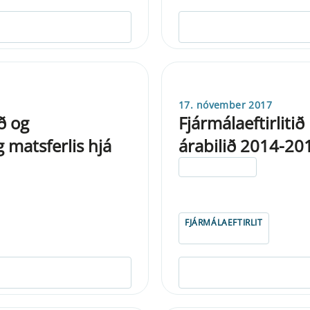
17. nóvember 2017
ð og
Fjármálaeftirlitið
 matsferlis hjá
árabilið 2014-20
ELDRI EN 5 ÁRA
FJÁRMÁLAEFTIRLIT