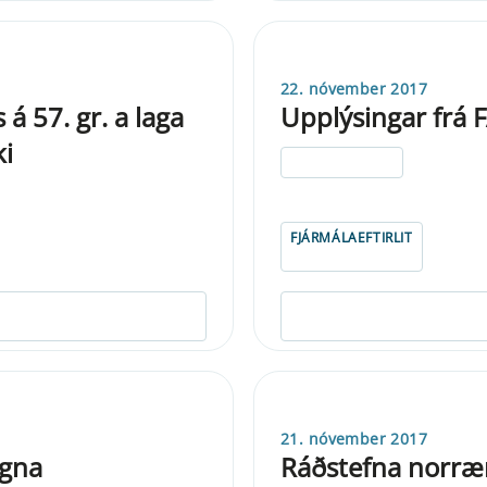
22. nóvember 2017
 57. gr. a laga
Upplýsingar frá 
ki
ELDRI EN 5 ÁRA
FJÁRMÁLAEFTIRLIT
21. nóvember 2017
egna
Ráðstefna norr