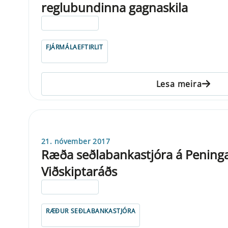
reglubundinna gagnaskila
ELDRI EN 5 ÁRA
FJÁRMÁLAEFTIRLIT
Lesa meira
21. nóvember 2017
Ræða seðlabankastjóra á Pening
Viðskiptaráðs
ELDRI EN 5 ÁRA
RÆÐUR SEÐLABANKASTJÓRA