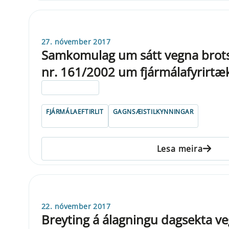
27. nóvember 2017
Samkomulag um sátt vegna brots á
nr. 161/2002 um fjármálafyrirtæ
ELDRI EN 5 ÁRA
FJÁRMÁLAEFTIRLIT
GAGNSÆISTILKYNNINGAR
Lesa meira
22. nóvember 2017
Breyting á álagningu dagsekta v