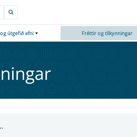
 og útgefið efni
Fréttir og tilkynningar
nn­ing­ar