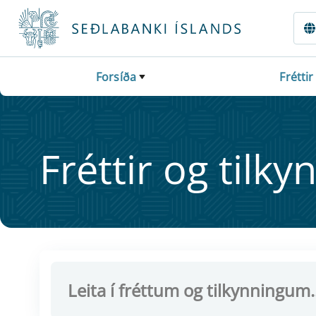
Fara beint í Meginmál
Forsíða
Fréttir
Frétt­ir og til­ky