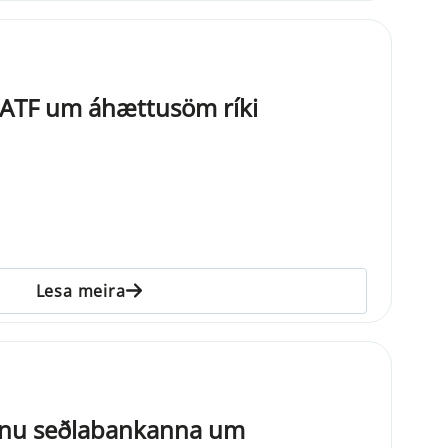
FATF um áhættusöm ríki
Lesa meira
ænu seðlabankanna um