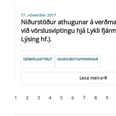
17. nóvember 2017
Niðurstöður athugunar á verðma
við vörslusviptingu hjá Lykli fjá
Lýsing hf.).
ELDRI EN 5 ÁRA
FJÁRMÁLAEFTIRLIT
GAGNSÆISTILKYNNINGAR
Lesa meira
1
2
3
4
5
6
7
8
9