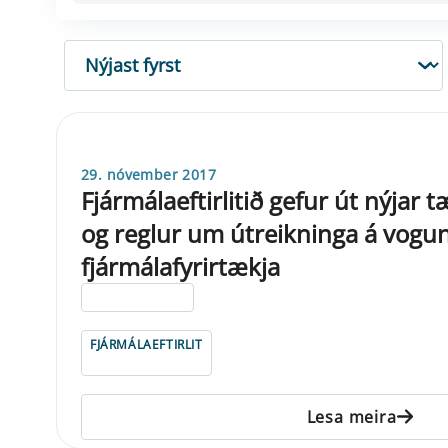
RÖÐUN
29. nóvember 2017
Fjármálaeftirlitið gefur út nýjar 
og reglur um útreikninga á voguna
fjármálafyrirtækja
ELDRI EN 5 ÁRA
FJÁRMÁLAEFTIRLIT
Lesa meira