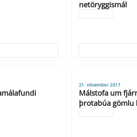
netöryggismál
ELDRI EN 5 ÁRA
21. nóvember 2017
amálafundi
Málstofa um fjár
þrotabúa gömlu
ELDRI EN 5 ÁRA