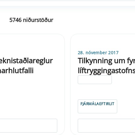
5746 niðurstöður
28. nóvember 2017
tæknistaðlareglur
Tilkynning um fy
rhlutfalli
líftryggingastofn
ELDRI EN 5 ÁRA
FJÁRMÁLAEFTIRLIT