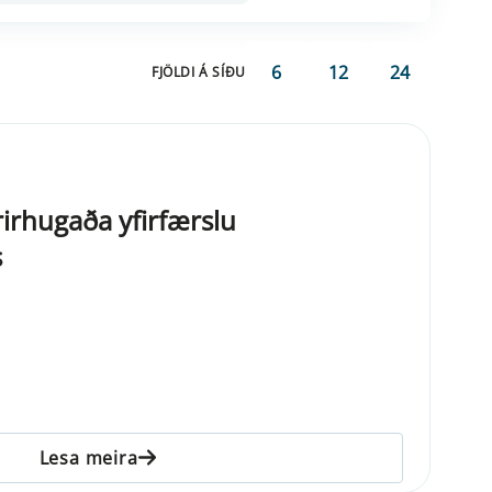
6
12
24
FJÖLDI Á SÍÐU
rirhugaða yfirfærslu
s
Lesa meira