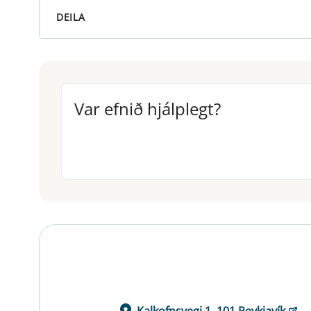
DEILA
Var efnið hjálplegt?
Var efnið hjálplegt?
Kalkofnsvegi 1, 101 Reykjavík