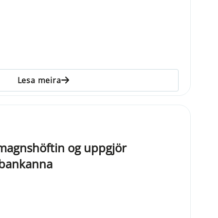
Lesa meira
magnshöftin og uppgjör
 bankanna