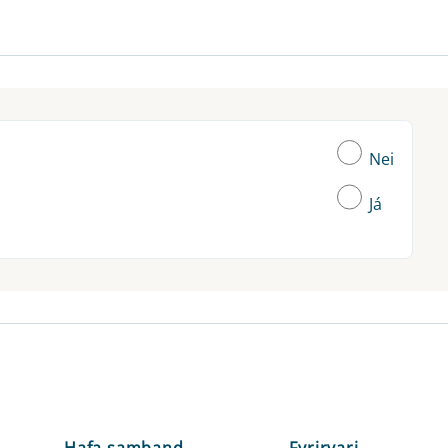
Nei
Já
Hafa samband
Fyrirvari