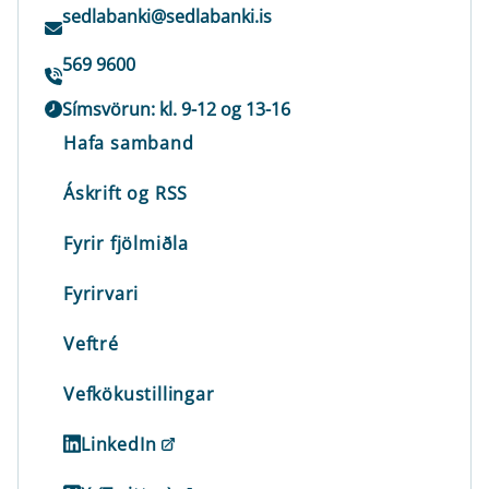
sedlabanki@sedlabanki.is
569 9600
Símsvörun: kl. 9-12 og 13-16
Hafa samband
Áskrift og RSS
Fyrir fjölmiðla
Fyrirvari
Veftré
Vefkökustillingar
LinkedIn