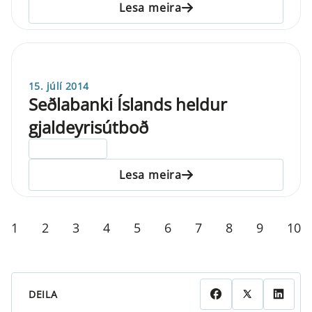
Lesa meira
15. júlí 2014
Seðlabanki Íslands heldur
gjaldeyrisútboð
ELDRI EN 5 ÁRA
Lesa meira
1
2
3
4
5
6
7
8
9
10
DEILA