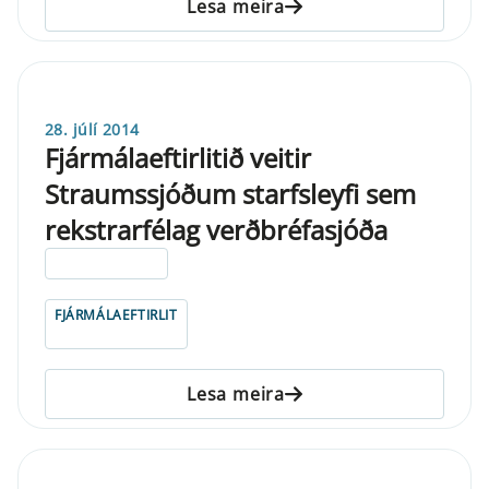
Lesa meira
28. júlí 2014
Fjármálaeftirlitið veitir
Straumssjóðum starfsleyfi sem
rekstrarfélag verðbréfasjóða
ELDRI EN 5 ÁRA
FJÁRMÁLAEFTIRLIT
Lesa meira