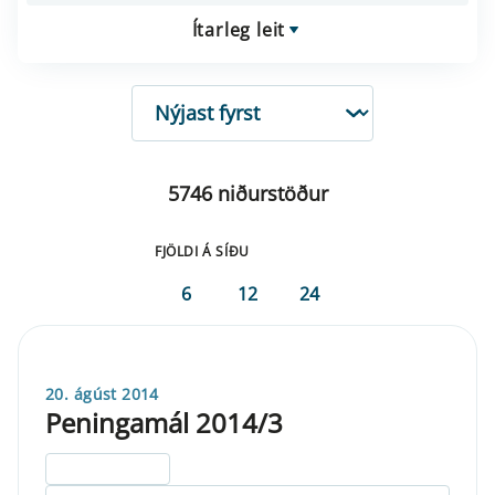
Ítarleg leit
RÖÐUN
5746 niðurstöður
FJÖLDI Á SÍÐU
6
12
24
20. ágúst 2014
Peningamál 2014/3
ELDRI EN 5 ÁRA