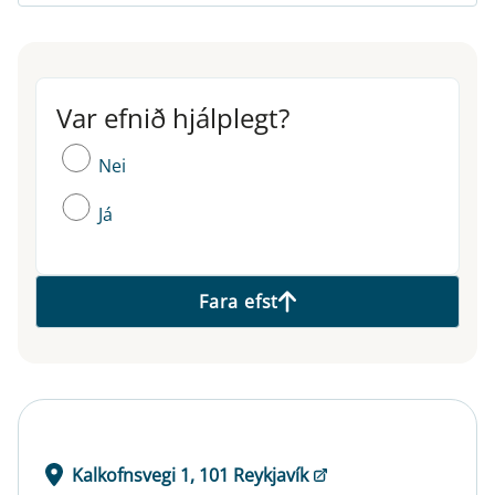
Var efnið hjálplegt?
Var efnið hjálplegt?
Nei
Já
Fara efst
Kalkofnsvegi 1, 101 Reykjavík