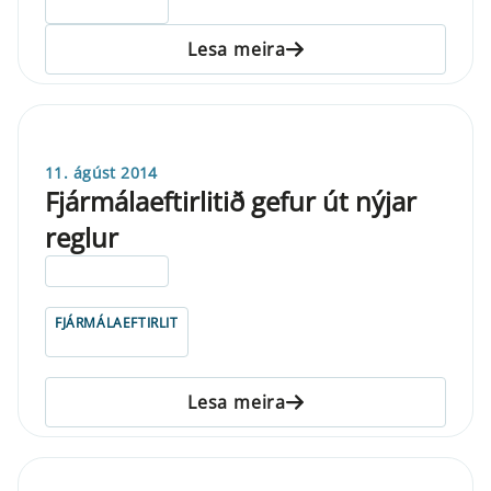
ELDRI EN 5 ÁRA
Lesa meira
11. ágúst 2014
Fjármálaeftirlitið gefur út nýjar
reglur
ELDRI EN 5 ÁRA
FJÁRMÁLAEFTIRLIT
Lesa meira