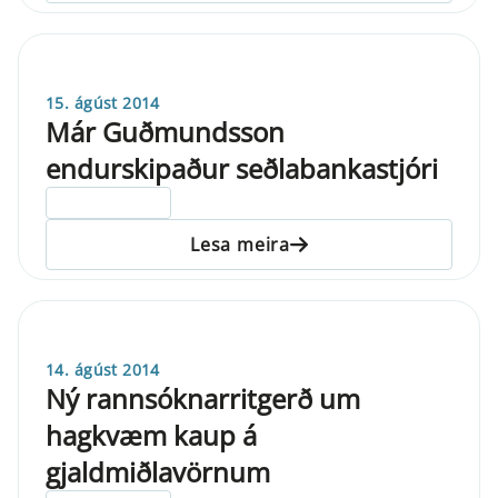
15. ágúst 2014
Már Guðmundsson
endurskipaður seðlabankastjóri
ELDRI EN 5 ÁRA
Lesa meira
14. ágúst 2014
Ný rannsóknarritgerð um
hagkvæm kaup á
gjaldmiðlavörnum