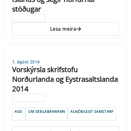
stöðugar
ELDRI EN 5 ÁRA
Lesa meira
1. ágúst 2014
Vorskýrsla skrifstofu
Norðurlanda og Eystrasaltslanda
2014
ELDRI EN 5 ÁRA
AGS
UM SEÐLABANKANN
ALÞJÓÐLEGT SAMSTARF