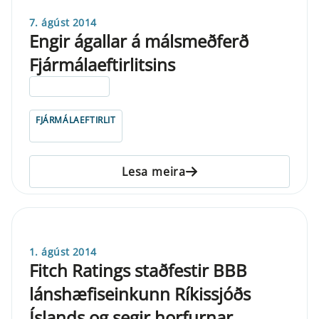
7. ágúst 2014
Engir ágallar á málsmeðferð
Fjármálaeftirlitsins
ELDRI EN 5 ÁRA
FJÁRMÁLAEFTIRLIT
Lesa meira
1. ágúst 2014
Fitch Ratings staðfestir BBB
lánshæfiseinkunn Ríkissjóðs
Íslands og segir horfurnar