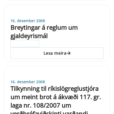
16. desember 2008
Breytingar á reglum um
gjaldeyrismál
ELDRI EN 5 ÁRA
Lesa meira
16. desember 2008
Tilkynning til ríkislögreglustjóra
um meint brot á ákvæði 117. gr.
laga nr. 108/2007 um
verðbréfaviðskipti varðandi