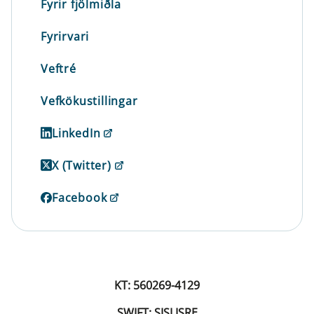
Fyrir fjölmiðla
Fyrirvari
Veftré
Vefkökustillingar
LinkedIn
X (Twitter)
Facebook
KT: 560269-4129
SWIFT: SISLISRE