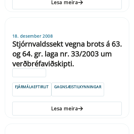
Lesa meira
18. desember 2008
Stjórnvaldssekt vegna brots á 63.
og 64. gr. laga nr. 33/2003 um
verðbréfaviðskipti.
ELDRI EN 5 ÁRA
FJÁRMÁLAEFTIRLIT
GAGNSÆISTILKYNNINGAR
Lesa meira