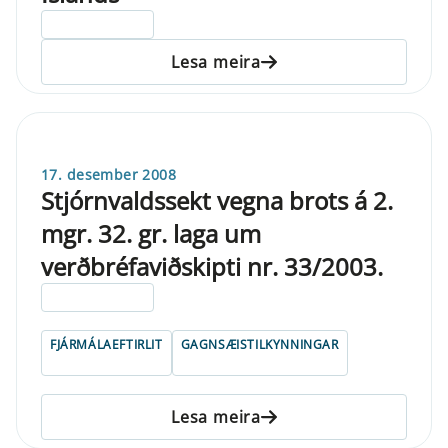
ELDRI EN 5 ÁRA
Lesa meira
17. desember 2008
Stjórnvaldssekt vegna brots á 2.
mgr. 32. gr. laga um
verðbréfaviðskipti nr. 33/2003.
ELDRI EN 5 ÁRA
FJÁRMÁLAEFTIRLIT
GAGNSÆISTILKYNNINGAR
Lesa meira