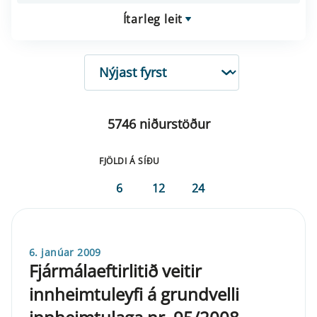
Ítarleg leit
RÖÐUN
5746 niðurstöður
FJÖLDI Á SÍÐU
6
12
24
6. janúar 2009
Fjármálaeftirlitið veitir
innheimtuleyfi á grundvelli