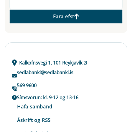
Fara efst
Kalkofnsvegi 1, 101 Reykjavík
sedlabanki@sedlabanki.is
569 9600
Símsvörun: kl. 9-12 og 13-16
Hafa samband
Áskrift og RSS