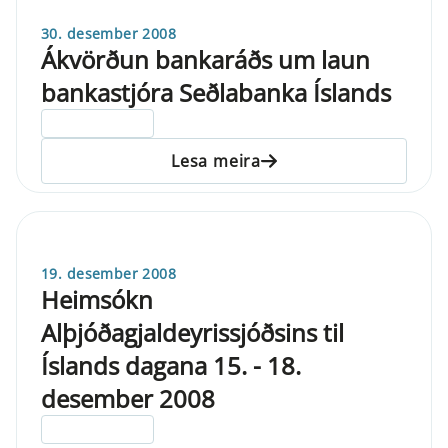
30. desember 2008
Ákvörðun bankaráðs um laun
bankastjóra Seðlabanka Íslands
ELDRI EN 5 ÁRA
Lesa meira
19. desember 2008
Heimsókn
Alþjóðagjaldeyrissjóðsins til
Íslands dagana 15. - 18.
desember 2008
ELDRI EN 5 ÁRA