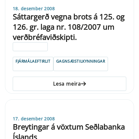
18. desember 2008
Sáttargerð vegna brots á 125. og
126. gr. laga nr. 108/2007 um
verðbréfaviðskipti.
ELDRI EN 5 ÁRA
FJÁRMÁLAEFTIRLIT
GAGNSÆISTILKYNNINGAR
Lesa meira
17. desember 2008
Breytingar á vöxtum Seðlabanka
Íslands