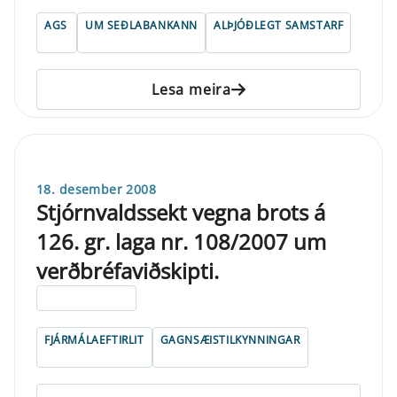
AGS
UM SEÐLABANKANN
ALÞJÓÐLEGT SAMSTARF
Lesa meira
18. desember 2008
Stjórnvaldssekt vegna brots á
126. gr. laga nr. 108/2007 um
verðbréfaviðskipti.
ELDRI EN 5 ÁRA
FJÁRMÁLAEFTIRLIT
GAGNSÆISTILKYNNINGAR