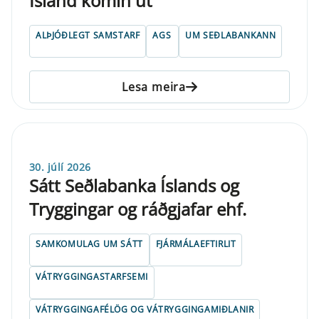
Ísland komin út
ALÞJÓÐLEGT SAMSTARF
AGS
UM SEÐLABANKANN
Lesa meira
30. júlí 2026
Sátt Seðlabanka Íslands og
Tryggingar og ráðgjafar ehf.
SAMKOMULAG UM SÁTT
FJÁRMÁLAEFTIRLIT
VÁTRYGGINGASTARFSEMI
VÁTRYGGINGAFÉLÖG OG VÁTRYGGINGAMIÐLANIR