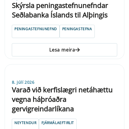
Skýrsla pen­inga­stefnu­nefnd­ar
Seðlabanka Íslands til Alþing­is
PENINGASTEFNUNEFND
PENINGASTEFNA
Lesa meira
8. júlí 2026
Varað við kerfislægri netáhættu
vegna háþróaðra
gervigreindarlíkana
NEYTENDUR
FJÁRMÁLAEFTIRLIT