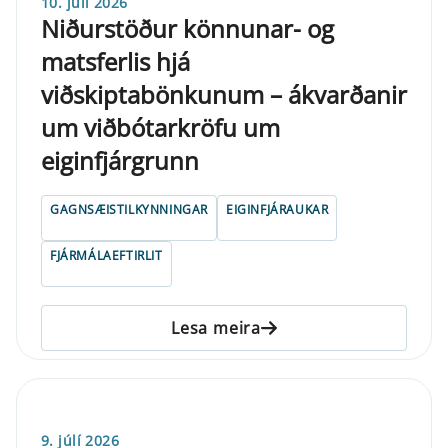
10. júlí 2026
Niðurstöður könnunar- og
matsferlis hjá
viðskiptabönkunum – ákvarðanir
um viðbótarkröfu um
eiginfjárgrunn
GAGNSÆISTILKYNNINGAR
EIGINFJÁRAUKAR
FJÁRMÁLAEFTIRLIT
Lesa meira
9. júlí 2026