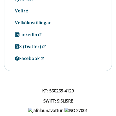
Veftré
Vefkökustillingar
LinkedIn
X (Twitter)
Facebook
KT: 560269-4129
SWIFT: SISLISRE