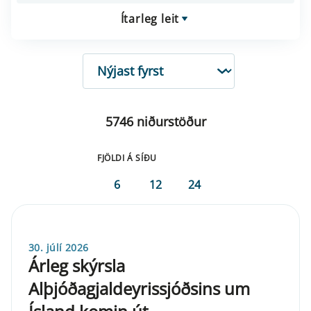
Ítarleg leit
RÖÐUN
5746 niðurstöður
FJÖLDI Á SÍÐU
6
12
24
30. júlí 2026
Árleg skýrsla
Alþjóðagjaldeyrissjóðsins um