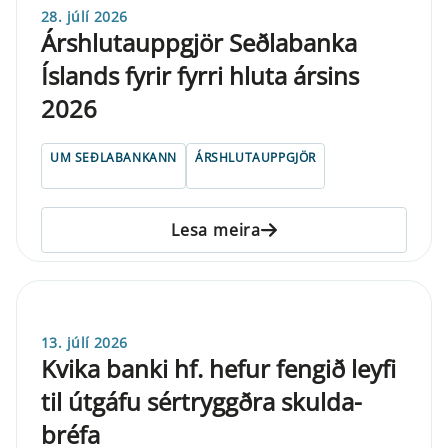
28. júlí 2026
Árs­hluta­upp­gjör Seðlabanka
Íslands fyr­ir fyrri hluta ársins
2026
UM SEÐLABANKANN
ÁRSHLUTAUPPGJÖR
Lesa meira
13. júlí 2026
Kvika banki hf. hefur fengið ley­fi
til út­gáfu sé­r­tryggðra skulda­
bréfa