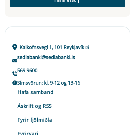
Kalkofnsvegi 1, 101 Reykjavík
sedlabanki@sedlabanki.is
569 9600
Símsvörun: kl. 9-12 og 13-16
Hafa samband
Áskrift og RSS
Fyrir fjölmiðla
Fyrirvari