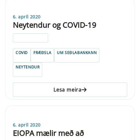
6. apríl 2020
Neytendur og COVID-19
ELDRI EN 5 ÁRA
COVID
FRÆÐSLA
UM SEÐLABANKANN
NEYTENDUR
Lesa meira
6. apríl 2020
EIOPA mælir með að