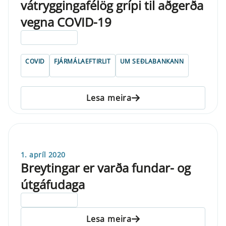
vátryggingafélög grípi til aðgerða
vegna COVID-19
ELDRI EN 5 ÁRA
COVID
FJÁRMÁLAEFTIRLIT
UM SEÐLABANKANN
Lesa meira
1. apríl 2020
Breytingar er varða fundar- og
útgáfudaga
ELDRI EN 5 ÁRA
Lesa meira