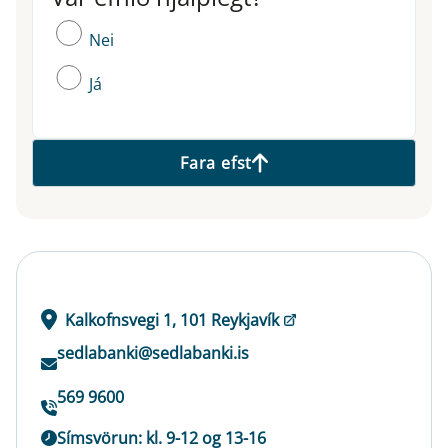
Nei
Já
Fara efst
Kalkofnsvegi 1, 101 Reykjavík
sedlabanki@sedlabanki.is
569 9600
Símsvörun: kl. 9-12 og 13-16