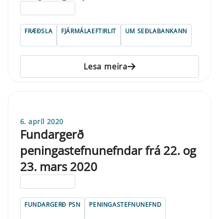
ELDRI EN 5 ÁRA
FRÆÐSLA
FJÁRMÁLAEFTIRLIT
UM SEÐLABANKANN
Lesa meira
6. apríl 2020
Fundargerð
peningastefnunefndar frá 22. og
23. mars 2020
ELDRI EN 5 ÁRA
FUNDARGERÐ PSN
PENINGASTEFNUNEFND