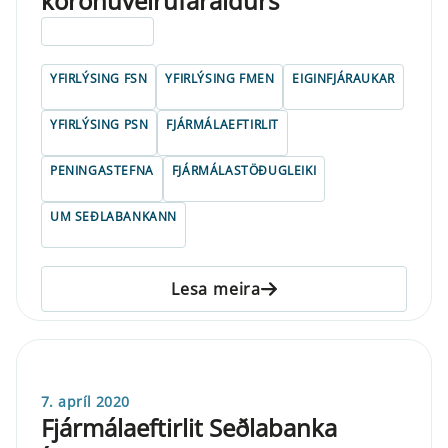
kórónuveirufaraldurs
ELDRI EN 5 ÁRA
YFIRLÝSING FSN
YFIRLÝSING FMEN
EIGINFJÁRAUKAR
YFIRLÝSING PSN
FJÁRMÁLAEFTIRLIT
PENINGASTEFNA
FJÁRMÁLASTÖÐUGLEIKI
UM SEÐLABANKANN
Lesa meira
7. apríl 2020
Fjármálaeftirlit Seðlabanka