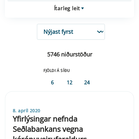
Ítarleg leit
RÖÐUN
5746 niðurstöður
FJÖLDI Á SÍÐU
6
12
24
8. apríl 2020
Yfirlýsingar nefnda
Seðlabankans vegna