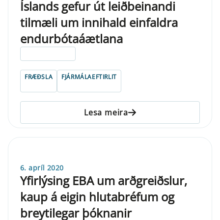
Íslands gefur út leiðbeinandi
tilmæli um innihald einfaldra
endurbótaáætlana
ELDRI EN 5 ÁRA
FRÆÐSLA
FJÁRMÁLAEFTIRLIT
Lesa meira
6. apríl 2020
Yfirlýsing EBA um arðgreiðslur,
kaup á eigin hlutabréfum og
breytilegar þóknanir