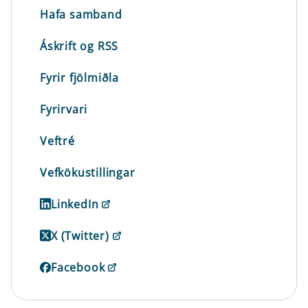
Hafa samband
Áskrift og RSS
Fyrir fjölmiðla
Fyrirvari
Veftré
Vefkökustillingar
LinkedIn
X (Twitter)
Facebook