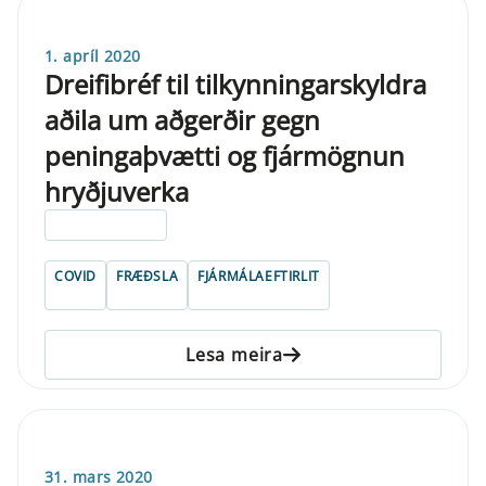
1. apríl 2020
Dreifibréf til tilkynningarskyldra
aðila um aðgerðir gegn
peningaþvætti og fjármögnun
hryðjuverka
ELDRI EN 5 ÁRA
COVID
FRÆÐSLA
FJÁRMÁLAEFTIRLIT
Lesa meira
31. mars 2020