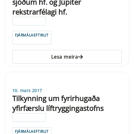
sjóðum hf. og Júpíter
rekstrarfélagi hf.
ELDRI EN 5 ÁRA
FJÁRMÁLAEFTIRLIT
Lesa meira
10. mars 2017
Tilkynning um fyrirhugaða
yfirfærslu líftryggingastofns
ELDRI EN 5 ÁRA
FJÁRMÁLAEFTIRLIT