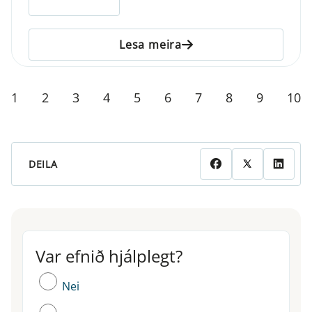
Lesa meira
1
2
3
4
5
6
7
8
9
10
DEILA
Var efnið hjálplegt?
Var efnið hjálplegt?
Nei