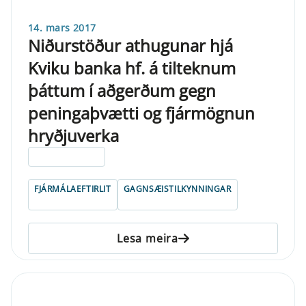
14. mars 2017
Niðurstöður athugunar hjá
Kviku banka hf. á tilteknum
þáttum í aðgerðum gegn
peningaþvætti og fjármögnun
hryðjuverka
ELDRI EN 5 ÁRA
FJÁRMÁLAEFTIRLIT
GAGNSÆISTILKYNNINGAR
Lesa meira