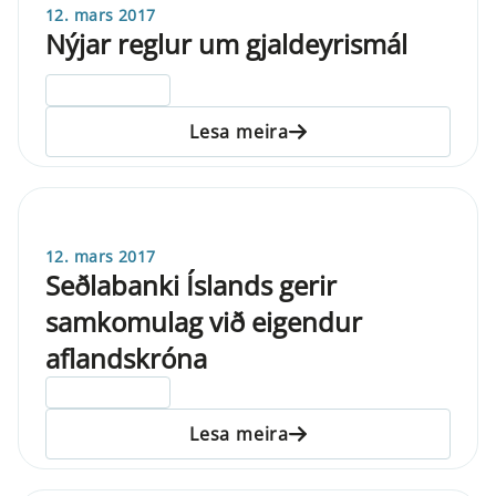
12. mars 2017
Nýjar reglur um gjaldeyrismál
ELDRI EN 5 ÁRA
Lesa meira
12. mars 2017
Seðlabanki Íslands gerir
samkomulag við eigendur
aflandskróna
ELDRI EN 5 ÁRA
Lesa meira