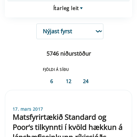
Ítarleg leit
RÖÐUN
5746 niðurstöður
FJÖLDI Á SÍÐU
6
12
24
17. mars 2017
Matsfyrirtækið Standard og
Poor‘s tilkynnti í kvöld hækkun á