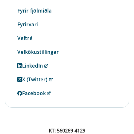
Fyrir fjölmiðla
Fyrirvari
Veftré
Vefkökustillingar
LinkedIn
X (Twitter)
Facebook
KT: 560269-4129