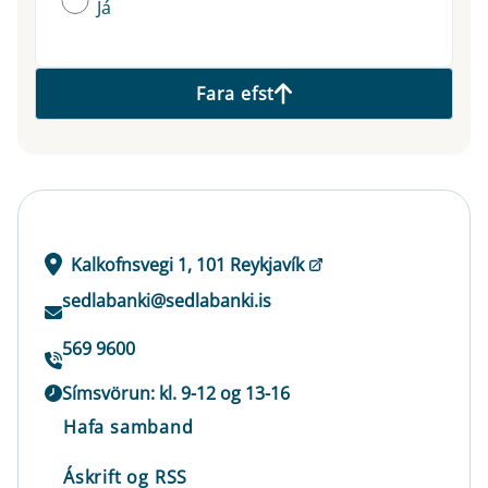
Já
Fara efst
Kalkofnsvegi 1, 101 Reykjavík
sedlabanki@sedlabanki.is
569 9600
Símsvörun: kl. 9-12 og 13-16
Hafa samband
Áskrift og RSS