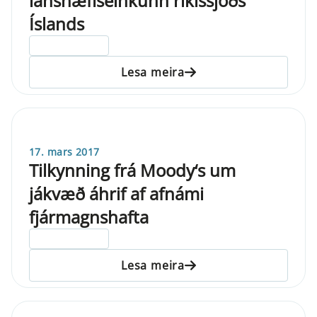
lánshæfiseinkunn ríkissjóðs
Íslands
ELDRI EN 5 ÁRA
Lesa meira
17. mars 2017
Tilkynning frá Moody‘s um
jákvæð áhrif af afnámi
fjármagnshafta
ELDRI EN 5 ÁRA
Lesa meira