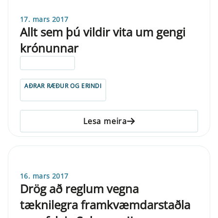
17. mars 2017
Allt sem þú vildir vita um gengi
krónunnar
ELDRI EN 5 ÁRA
AÐRAR RÆÐUR OG ERINDI
Lesa meira
16. mars 2017
Drög að reglum vegna
tæknilegra framkvæmdarstaðla