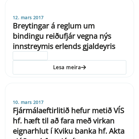
12. mars 2017
Breytingar á reglum um
bindingu reiðufjár vegna nýs
innstreymis erlends gjaldeyris
ELDRI EN 5 ÁRA
Lesa meira
10. mars 2017
Fjármálaeftirlitið hefur metið VÍS
hf. hæft til að fara með virkan
eignarhlut í Kviku banka hf. Akta