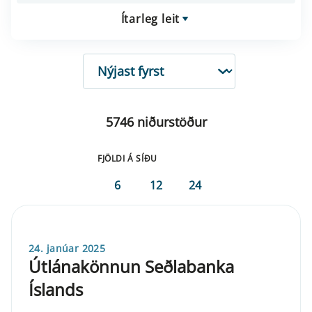
Ítarleg leit
RÖÐUN
5746 niðurstöður
FJÖLDI Á SÍÐU
6
12
24
24. janúar 2025
Útlánakönnun Seðlabanka
Íslands