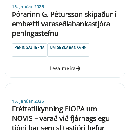
15. janúar 2025
Þórarinn G. Pétursson skipaður í
embætti varaseðlabankastjóra
peningastefnu
PENINGASTEFNA
UM SEÐLABANKANN
Lesa meira
15. janúar 2025
Fréttatilkynning EIOPA um
NOVIS – varað við fjárhagslegu
tjóni þar sem slitastjóri hefur