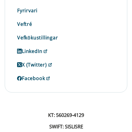
Fyrirvari
Veftré
Vefkökustillingar
LinkedIn
X (Twitter)
Facebook
KT: 560269-4129
SWIFT: SISLISRE