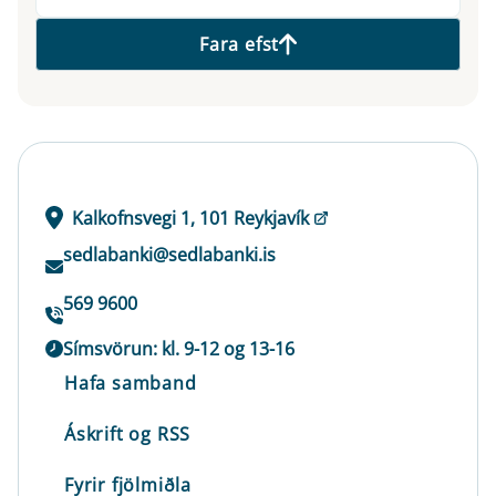
Fara efst
Kalkofnsvegi 1, 101 Reykjavík
sedlabanki@sedlabanki.is
569 9600
Símsvörun: kl. 9-12 og 13-16
Hafa samband
Áskrift og RSS
Fyrir fjölmiðla