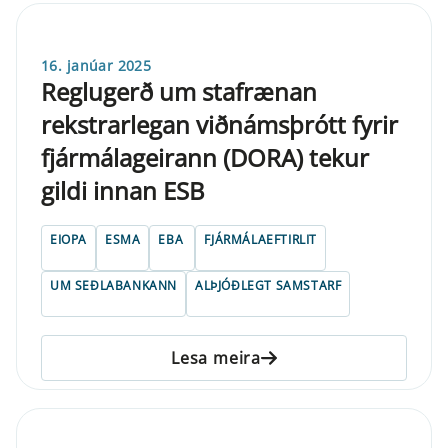
16. janúar 2025
Reglugerð um stafrænan
rekstrarlegan viðnámsþrótt fyrir
fjármálageirann (DORA) tekur
gildi innan ESB
EIOPA
ESMA
EBA
FJÁRMÁLAEFTIRLIT
UM SEÐLABANKANN
ALÞJÓÐLEGT SAMSTARF
Lesa meira