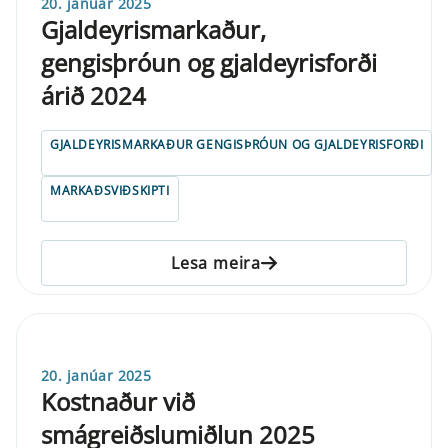
20. janúar 2025
Gjaldeyrismarkaður,
gengisþróun og gjaldeyrisforði
árið 2024
GJALDEYRISMARKAÐUR GENGISÞRÓUN OG GJALDEYRISFORÐI
MARKAÐSVIÐSKIPTI
Lesa meira
20. janúar 2025
Kostnaður við
smágreiðslumiðlun 2025