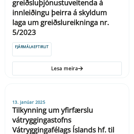
greiðsluþjónustuveitenda á
innleiðingu þeirra á skyldum
laga um greiðslureikninga nr.
5/2023
FJÁRMÁLAEFTIRLIT
Lesa meira
13. janúar 2025
Tilkynning um yfirfærslu
vátryggingastofns
Vátryggingafélags Íslands hf. til