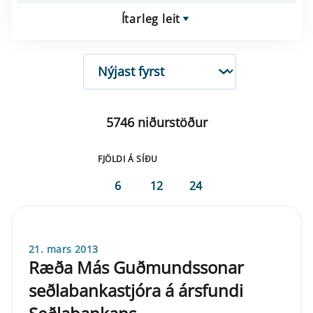
Ítarleg leit
RÖÐUN
5746 niðurstöður
FJÖLDI Á SÍÐU
6
12
24
21. mars 2013
Ræða Más Guðmundssonar
seðlabankastjóra á ársfundi