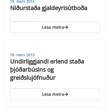
19. mars 2013
Niðurstaða gjaldeyrisútboða
ELDRI EN 5 ÁRA
Lesa meira
18. mars 2013
Undirliggjandi erlend staða
þjóðarbúsins og
greiðslujöfnuður
ELDRI EN 5 ÁRA
Lesa meira