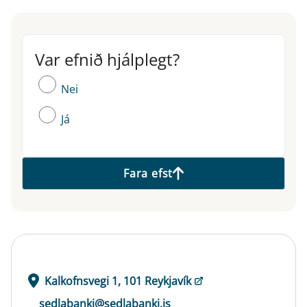
Var efnið hjálplegt?
Var efnið hjálplegt?
Nei
Já
Fara efst
Kalkofnsvegi 1, 101 Reykjavík
sedlabanki@sedlabanki.is