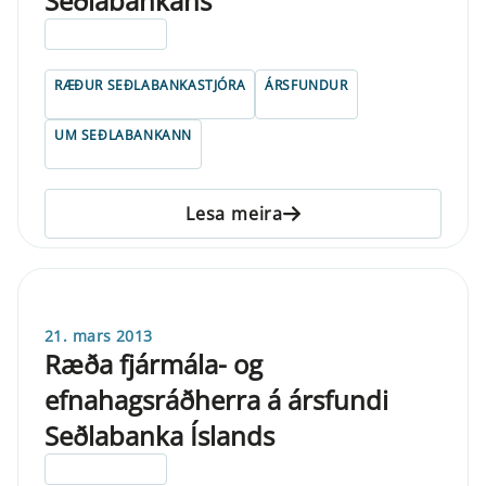
Seðlabankans
ELDRI EN 5 ÁRA
RÆÐUR SEÐLABANKASTJÓRA
ÁRSFUNDUR
UM SEÐLABANKANN
Lesa meira
21. mars 2013
Ræða fjármála- og
efnahagsráðherra á ársfundi
Seðlabanka Íslands
ELDRI EN 5 ÁRA