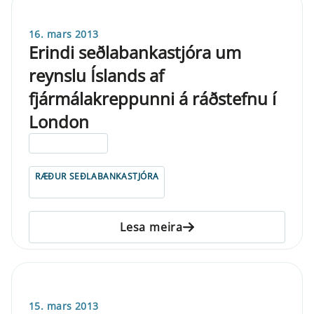
16. mars 2013
Erindi seðlabankastjóra um
reynslu Íslands af
fjármálakreppunni á ráðstefnu í
London
ELDRI EN 5 ÁRA
RÆÐUR SEÐLABANKASTJÓRA
Lesa meira
15. mars 2013