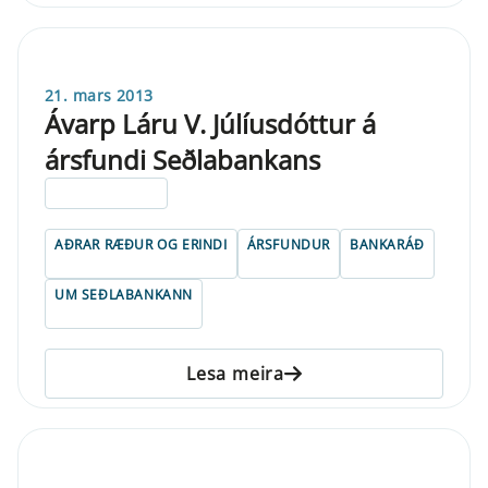
21. mars 2013
Ávarp Láru V. Júlíusdóttur á
ársfundi Seðlabankans
ELDRI EN 5 ÁRA
AÐRAR RÆÐUR OG ERINDI
ÁRSFUNDUR
BANKARÁÐ
UM SEÐLABANKANN
Lesa meira