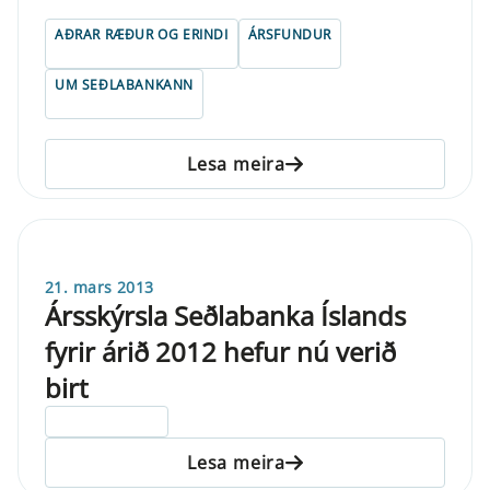
AÐRAR RÆÐUR OG ERINDI
ÁRSFUNDUR
UM SEÐLABANKANN
Lesa meira
21. mars 2013
Ársskýrsla Seðlabanka Íslands
fyrir árið 2012 hefur nú verið
birt
ELDRI EN 5 ÁRA
Lesa meira