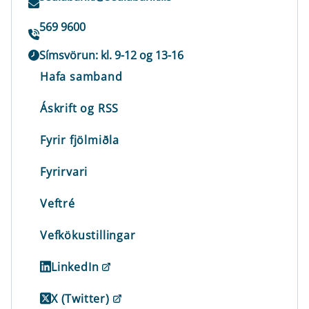
569 9600
Símsvörun: kl. 9-12 og 13-16
Hafa samband
Áskrift og RSS
Fyrir fjölmiðla
Fyrirvari
Veftré
Vefkökustillingar
LinkedIn
X (Twitter)