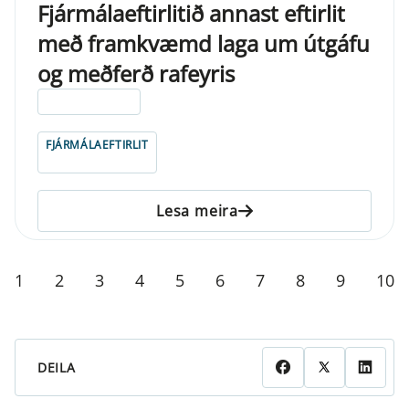
Fjármálaeftirlitið annast eftirlit
með framkvæmd laga um útgáfu
og meðferð rafeyris
ELDRI EN 5 ÁRA
FJÁRMÁLAEFTIRLIT
Lesa meira
1
2
3
4
5
6
7
8
9
10
DEILA