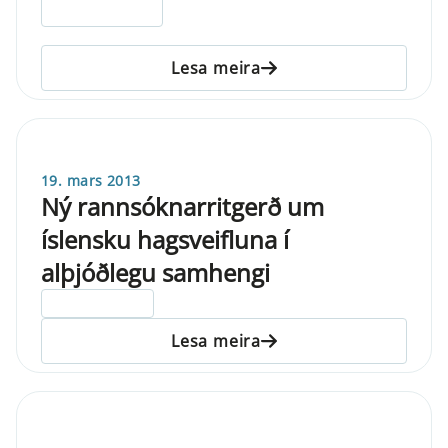
Lesa meira
19. mars 2013
Ný rannsóknarritgerð um
íslensku hagsveifluna í
alþjóðlegu samhengi
ELDRI EN 5 ÁRA
Lesa meira