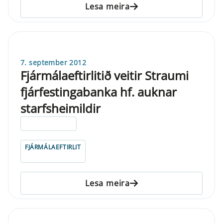
Lesa meira
7. september 2012
Fjármálaeftirlitið veitir Straumi
fjárfestingabanka hf. auknar
starfsheimildir
ELDRI EN 5 ÁRA
FJÁRMÁLAEFTIRLIT
Lesa meira