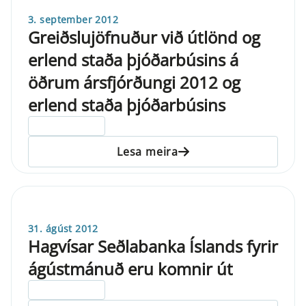
3. september 2012
Greiðslujöfnuður við útlönd og
erlend staða þjóðarbúsins á
öðrum ársfjórðungi 2012 og
erlend staða þjóðarbúsins
ELDRI EN 5 ÁRA
Lesa meira
31. ágúst 2012
Hagvísar Seðlabanka Íslands fyrir
ágústmánuð eru komnir út
ELDRI EN 5 ÁRA