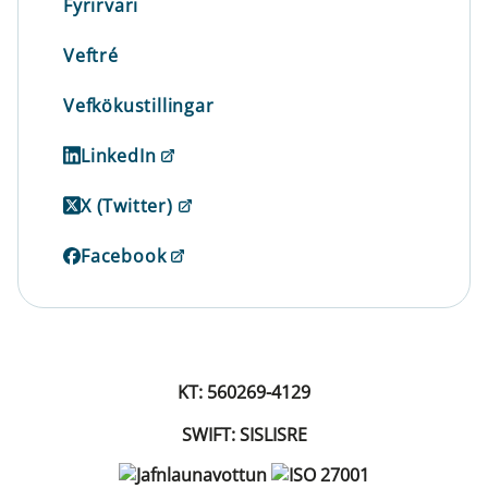
Fyrirvari
Veftré
Vefkökustillingar
LinkedIn
X (Twitter)
Facebook
KT: 560269-4129
SWIFT: SISLISRE