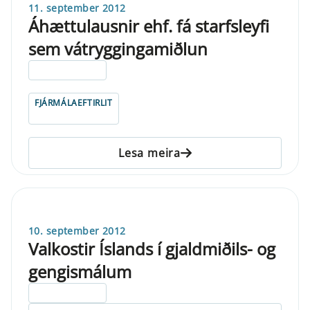
11. september 2012
Áhættulausnir ehf. fá starfsleyfi
sem vátryggingamiðlun
ELDRI EN 5 ÁRA
FJÁRMÁLAEFTIRLIT
Lesa meira
10. september 2012
Valkostir Íslands í gjaldmiðils- og
gengismálum
ELDRI EN 5 ÁRA