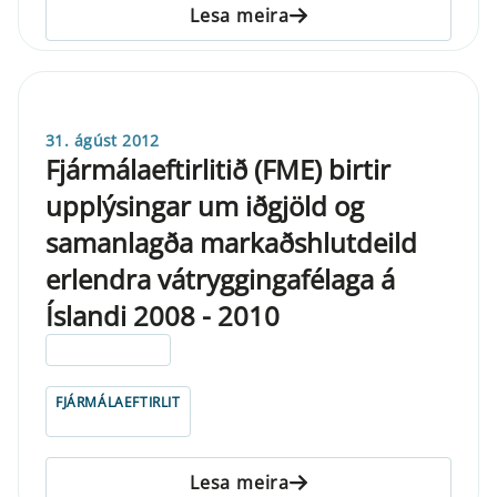
Lesa meira
31. ágúst 2012
Fjármálaeftirlitið (FME) birtir
upplýsingar um iðgjöld og
samanlagða markaðshlutdeild
erlendra vátryggingafélaga á
Íslandi 2008 - 2010
ELDRI EN 5 ÁRA
FJÁRMÁLAEFTIRLIT
Lesa meira