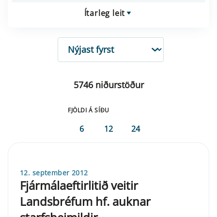
Ítarleg leit
RÖÐUN
5746 niðurstöður
FJÖLDI Á SÍÐU
6
12
24
12. september 2012
Fjármálaeftirlitið veitir
Landsbréfum hf. auknar