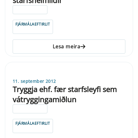
starfsheimildir
ELDRI EN 5 ÁRA
FJÁRMÁLAEFTIRLIT
Lesa meira
11. september 2012
Tryggja ehf. fær starfsleyfi sem
vátryggingamiðlun
ELDRI EN 5 ÁRA
FJÁRMÁLAEFTIRLIT