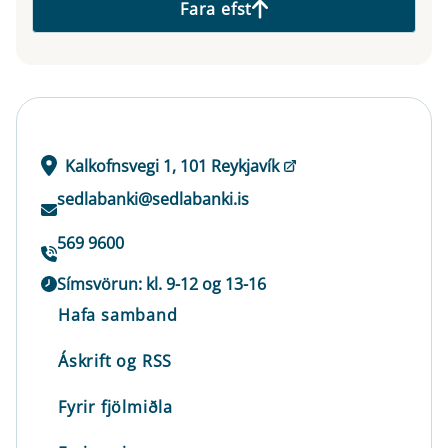
Fara efst
Kalkofnsvegi 1, 101 Reykjavík
sedlabanki@sedlabanki.is
569 9600
Símsvörun: kl. 9-12 og 13-16
Hafa samband
Áskrift og RSS
Fyrir fjölmiðla