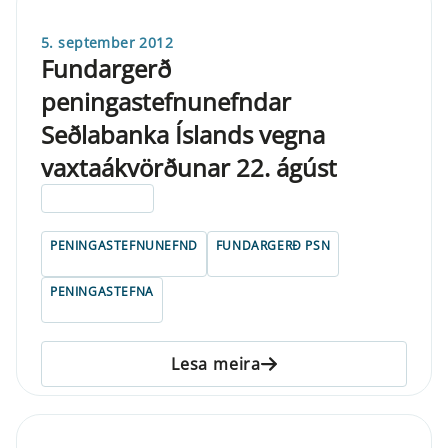
5. september 2012
Fundargerð
peningastefnunefndar
Seðlabanka Íslands vegna
vaxtaákvörðunar 22. ágúst
ELDRI EN 5 ÁRA
PENINGASTEFNUNEFND
FUNDARGERÐ PSN
PENINGASTEFNA
Lesa meira