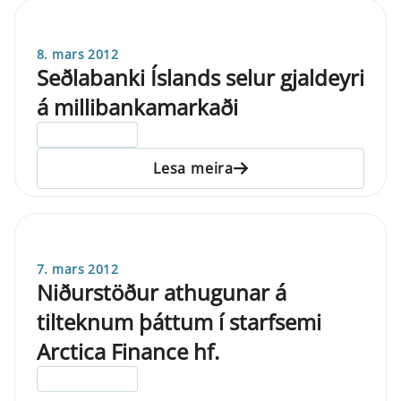
8. mars 2012
Seðlabanki Íslands selur gjaldeyri
á millibankamarkaði
ELDRI EN 5 ÁRA
Lesa meira
7. mars 2012
Niðurstöður athugunar á
tilteknum þáttum í starfsemi
Arctica Finance hf.
ELDRI EN 5 ÁRA