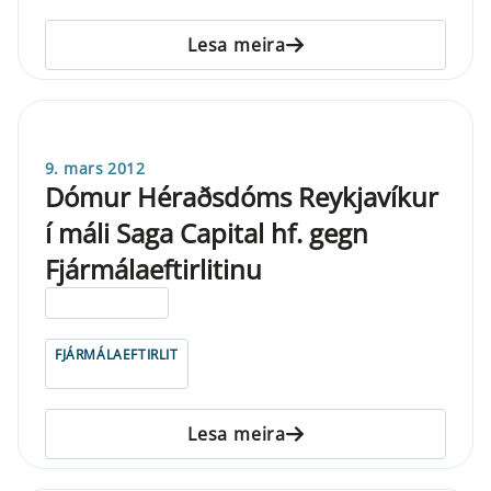
Lesa meira
9. mars 2012
Dómur Héraðsdóms Reykjavíkur
í máli Saga Capital hf. gegn
Fjármálaeftirlitinu
ELDRI EN 5 ÁRA
FJÁRMÁLAEFTIRLIT
Lesa meira