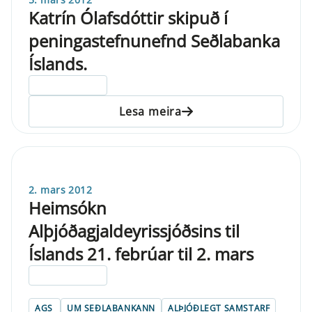
Katrín Ólafsdóttir skipuð í
peningastefnunefnd Seðlabanka
Íslands.
ELDRI EN 5 ÁRA
Lesa meira
2. mars 2012
Heimsókn
Alþjóðagjaldeyrissjóðsins til
Íslands 21. febrúar til 2. mars
ELDRI EN 5 ÁRA
AGS
UM SEÐLABANKANN
ALÞJÓÐLEGT SAMSTARF