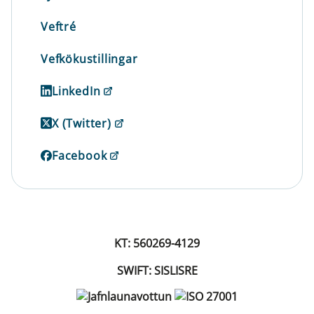
Veftré
Vefkökustillingar
LinkedIn
X (Twitter)
Facebook
KT: 560269-4129
SWIFT: SISLISRE