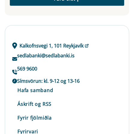
Kalkofnsvegi 1, 101 Reykjavík
sedlabanki@sedlabanki.is
569 9600
Símsvörun: kl. 9-12 og 13-16
Hafa samband
Áskrift og RSS
Fyrir fjölmiðla
Fyrirvari