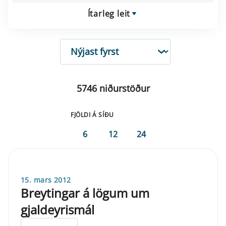
Ítarleg leit
RÖÐUN
5746 niðurstöður
FJÖLDI Á SÍÐU
6
12
24
15. mars 2012
Breytingar á lögum um
gjaldeyrismál
ELDRI EN 5 ÁRA