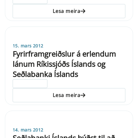
Lesa meira
15. mars 2012
Fyrirframgreiðslur á erlendum
lánum Ríkissjóðs Íslands og
Seðlabanka Íslands
ELDRI EN 5 ÁRA
Lesa meira
14. mars 2012
Seðlabanki Íslands býðst til að