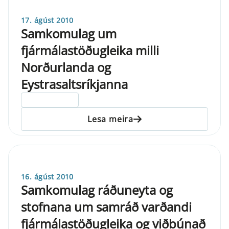
17. ágúst 2010
Samkomulag um
fjármálastöðugleika milli
Norðurlanda og
Eystrasaltsríkjanna
ELDRI EN 5 ÁRA
Lesa meira
16. ágúst 2010
Samkomulag ráðuneyta og
stofnana um samráð varðandi
fjármálastöðugleika og viðbúnað