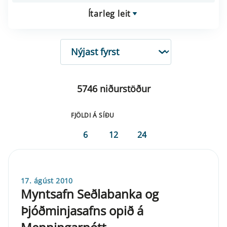
Ítarleg leit
RÖÐUN
5746 niðurstöður
FJÖLDI Á SÍÐU
6
12
24
17. ágúst 2010
Myntsafn Seðlabanka og
Þjóðminjasafns opið á