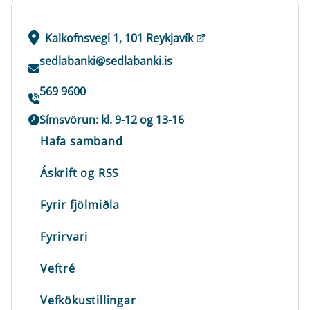
Kalkofnsvegi 1, 101 Reykjavík
sedlabanki@sedlabanki.is
569 9600
Símsvörun: kl. 9-12 og 13-16
Hafa samband
Áskrift og RSS
Fyrir fjölmiðla
Fyrirvari
Veftré
Vefkökustillingar