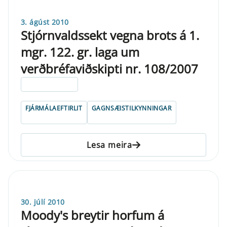
3. ágúst 2010
Stjórnvaldssekt vegna brots á 1.
mgr. 122. gr. laga um
verðbréfaviðskipti nr. 108/2007
ELDRI EN 5 ÁRA
FJÁRMÁLAEFTIRLIT
GAGNSÆISTILKYNNINGAR
Lesa meira
30. júlí 2010
Moody's breytir horfum á