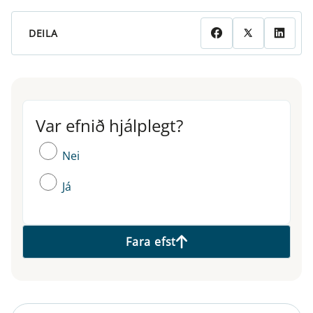
DEILA
Var efnið hjálplegt?
Var efnið hjálplegt?
Nei
Já
Fara efst