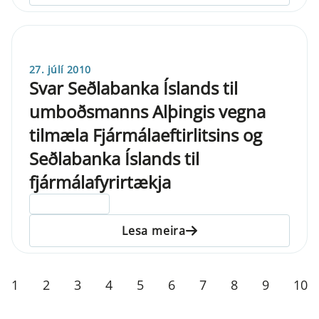
27. júlí 2010
Svar Seðlabanka Íslands til
umboðsmanns Alþingis vegna
tilmæla Fjármálaeftirlitsins og
Seðlabanka Íslands til
fjármálafyrirtækja
ELDRI EN 5 ÁRA
Lesa meira
1
2
3
4
5
6
7
8
9
10