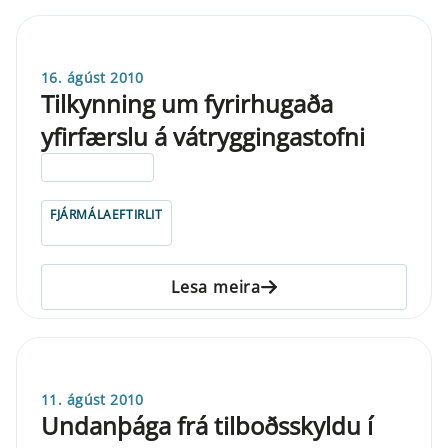
16. ágúst 2010
Tilkynning um fyrirhugaða
yfirfærslu á vátryggingastofni
ELDRI EN 5 ÁRA
FJÁRMÁLAEFTIRLIT
Lesa meira
11. ágúst 2010
Undanþága frá tilboðsskyldu í