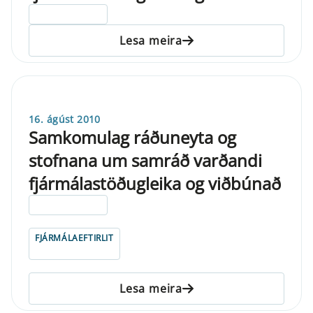
ELDRI EN 5 ÁRA
Lesa meira
16. ágúst 2010
Samkomulag ráðuneyta og
stofnana um samráð varðandi
fjármálastöðugleika og viðbúnað
ELDRI EN 5 ÁRA
FJÁRMÁLAEFTIRLIT
Lesa meira