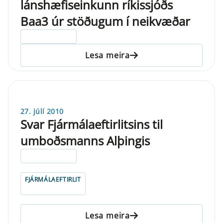
lánshæfiseinkunn ríkissjóðs
Baa3 úr stöðugum í neikvæðar
ELDRI EN 5 ÁRA
Lesa meira
27. júlí 2010
Svar Fjármálaeftirlitsins til
umboðsmanns Alþingis
ELDRI EN 5 ÁRA
FJÁRMÁLAEFTIRLIT
Lesa meira