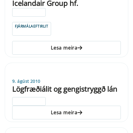
Icelandair Group hf.
ELDRI EN 5 ÁRA
FJÁRMÁLAEFTIRLIT
Lesa meira
9. ágúst 2010
Lögfræðiálit og gengistryggð lán
ELDRI EN 5 ÁRA
Lesa meira