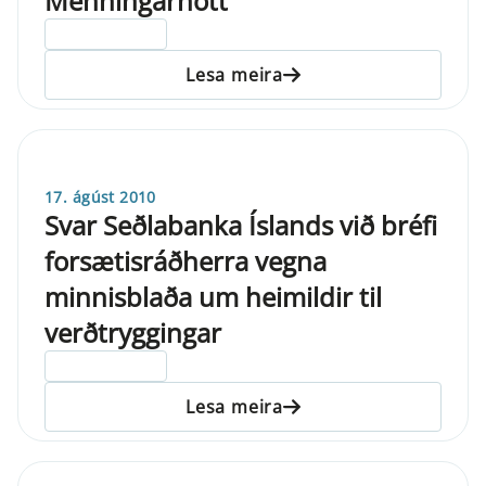
Menningarnótt
ELDRI EN 5 ÁRA
Lesa meira
17. ágúst 2010
Svar Seðlabanka Íslands við bréfi
forsætisráðherra vegna
minnisblaða um heimildir til
verðtryggingar
ELDRI EN 5 ÁRA
Lesa meira