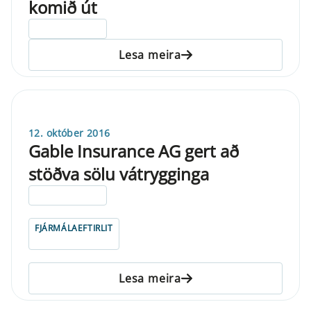
komið út
ELDRI EN 5 ÁRA
Lesa meira
12. október 2016
Gable Insurance AG gert að
stöðva sölu vátrygginga
ELDRI EN 5 ÁRA
FJÁRMÁLAEFTIRLIT
Lesa meira