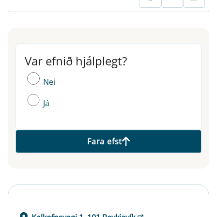
Var efnið hjálplegt?
Var efnið hjálplegt?
Nei
Já
Fara efst