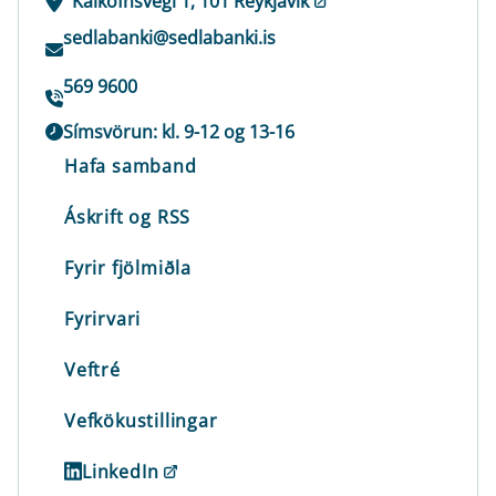
Kalkofnsvegi 1, 101 Reykjavík
sedlabanki@sedlabanki.is
569 9600
Símsvörun: kl. 9-12 og 13-16
Hafa samband
Áskrift og RSS
Fyrir fjölmiðla
Fyrirvari
Veftré
Vefkökustillingar
LinkedIn