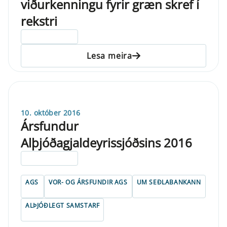
viðurkenningu fyrir græn skref í
rekstri
ELDRI EN 5 ÁRA
Lesa meira
10. október 2016
Ársfundur
Alþjóðagjaldeyrissjóðsins 2016
ELDRI EN 5 ÁRA
AGS
VOR- OG ÁRSFUNDIR AGS
UM SEÐLABANKANN
ALÞJÓÐLEGT SAMSTARF