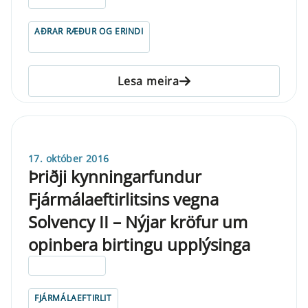
AÐRAR RÆÐUR OG ERINDI
Lesa meira
17. október 2016
Þriðji kynningarfundur
Fjármálaeftirlitsins vegna
Solvency II – Nýjar kröfur um
opinbera birtingu upplýsinga
ELDRI EN 5 ÁRA
FJÁRMÁLAEFTIRLIT