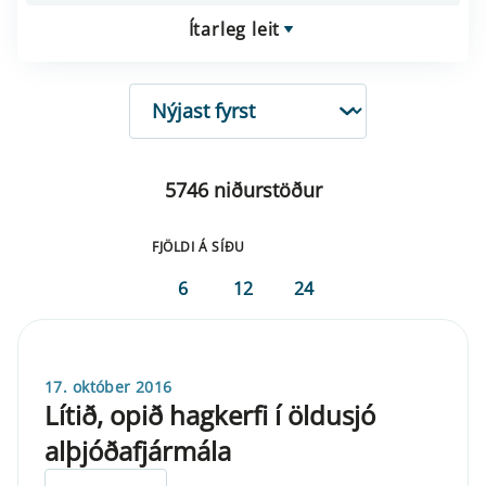
Ítarleg leit
RÖÐUN
5746 niðurstöður
FJÖLDI Á SÍÐU
6
12
24
17. október 2016
Lítið, opið hagkerfi í öldusjó
alþjóðafjármála
ELDRI EN 5 ÁRA