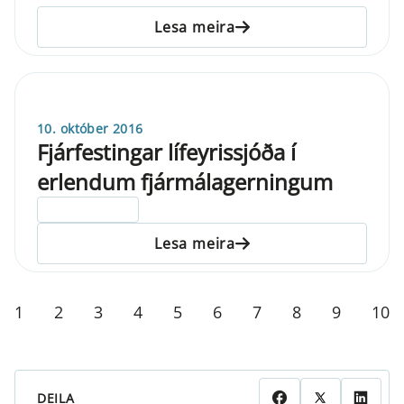
Lesa meira
10. október 2016
Fjárfestingar lífeyrissjóða í
erlendum fjármálagerningum
ELDRI EN 5 ÁRA
Lesa meira
1
2
3
4
5
6
7
8
9
10
DEILA