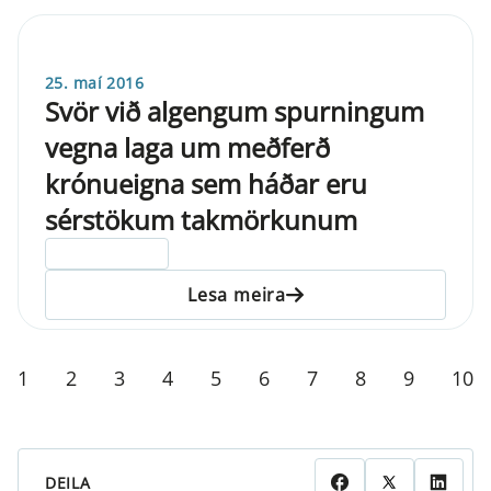
25. maí 2016
Svör við algengum spurningum
vegna laga um meðferð
krónueigna sem háðar eru
sérstökum takmörkunum
ELDRI EN 5 ÁRA
Lesa meira
1
2
3
4
5
6
7
8
9
10
DEILA