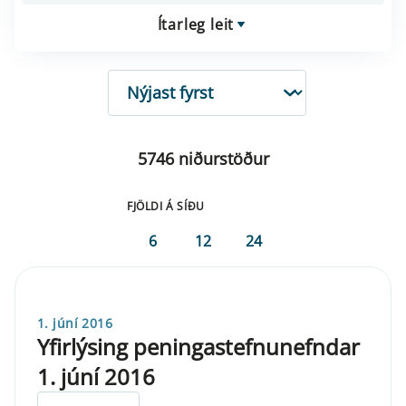
Ítarleg leit
RÖÐUN
5746 niðurstöður
FJÖLDI Á SÍÐU
6
12
24
1. júní 2016
Yfirlýsing peningastefnunefndar
1. júní 2016
ELDRI EN 5 ÁRA