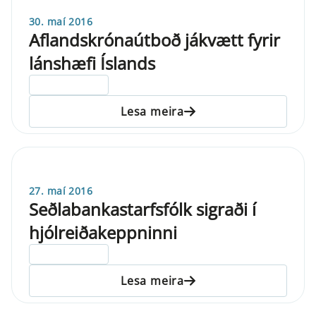
30. maí 2016
Aflandskrónaútboð jákvætt fyrir
lánshæfi Íslands
ELDRI EN 5 ÁRA
Lesa meira
27. maí 2016
Seðlabankastarfsfólk sigraði í
hjólreiðakeppninni
ELDRI EN 5 ÁRA
Lesa meira