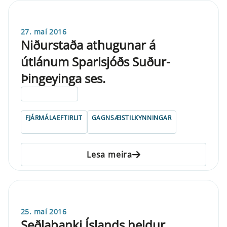
27. maí 2016
Niðurstaða athugunar á
útlánum Sparisjóðs Suður-
Þingeyinga ses.
ELDRI EN 5 ÁRA
FJÁRMÁLAEFTIRLIT
GAGNSÆISTILKYNNINGAR
Lesa meira
25. maí 2016
Seðlabanki Íslands heldur