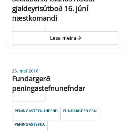
gjaldeyrisútboð 16. júní
næstkomandi
ELDRI EN 5 ÁRA
Lesa meira
25. maí 2016
Fundargerð
peningastefnunefndar
ELDRI EN 5 ÁRA
PENINGASTEFNUNEFND
FUNDARGERÐ PSN
PENINGASTEFNA