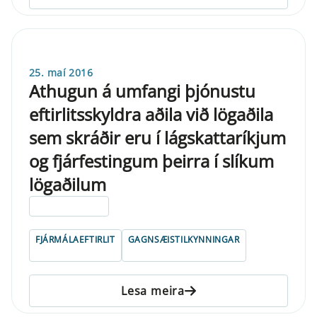
25. maí 2016
Athugun á umfangi þjónustu
eftirlitsskyldra aðila við lögaðila
sem skráðir eru í lágskattaríkjum
og fjárfestingum þeirra í slíkum
lögaðilum
ELDRI EN 5 ÁRA
FJÁRMÁLAEFTIRLIT
GAGNSÆISTILKYNNINGAR
Lesa meira