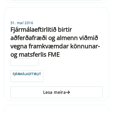
31. maí 2016
Fjármálaeftirlitið birtir
aðferðafræði og almenn viðmið
vegna framkvæmdar könnunar-
og matsferlis FME
ELDRI EN 5 ÁRA
FJÁRMÁLAEFTIRLIT
Lesa meira