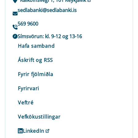
sedlabanki@sedlabanki.is
569 9600
Símsvörun: kl. 9-12 og 13-16
Hafa samband
Áskrift og RSS
Fyrir fjölmiðla
Fyrirvari
Veftré
Vefkökustillingar
LinkedIn