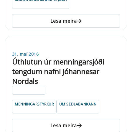
Lesa meira
31. maí 2016
Úthlutun úr menningarsjóði
tengdum nafni Jóhannesar
Nordals
ELDRI EN 5 ÁRA
MENNINGARSTYRKUR
UM SEÐLABANKANN
Lesa meira