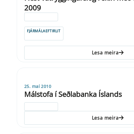
2009
ELDRI EN 5 ÁRA
FJÁRMÁLAEFTIRLIT
Lesa meira
25. maí 2010
Málstofa í Seðlabanka Íslands
ELDRI EN 5 ÁRA
Lesa meira