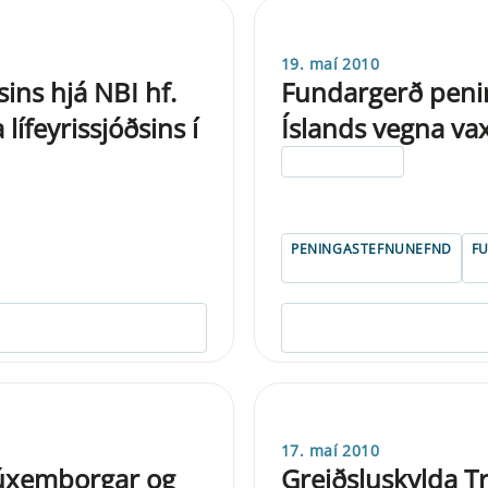
19. maí 2010
ins hjá NBI hf.
Fundargerð peni
lífeyrissjóðsins í
Íslands vegna va
ELDRI EN 5 ÁRA
PENINGASTEFNUNEFND
F
17. maí 2010
Lúxemborgar og
Greiðsluskylda T