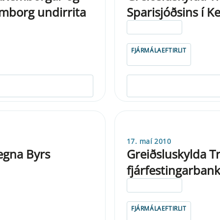
emborg undirrita
Sparisjóðsins í Ke
ELDRI EN 5 ÁRA
FJÁRMÁLAEFTIRLIT
17. maí 2010
egna Byrs
Greiðsluskylda T
fjárfestingarbank
ELDRI EN 5 ÁRA
FJÁRMÁLAEFTIRLIT