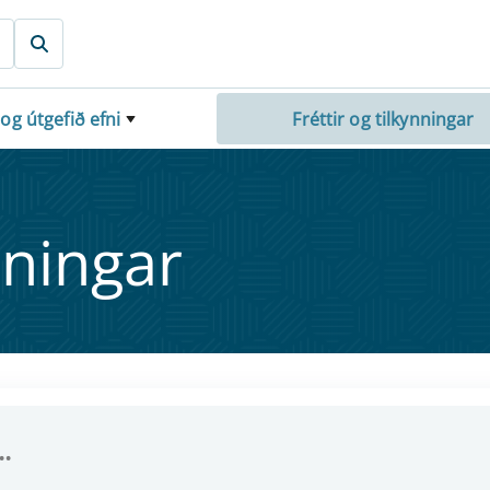
 og útgefið efni
Fréttir og tilkynningar
nn­ing­ar