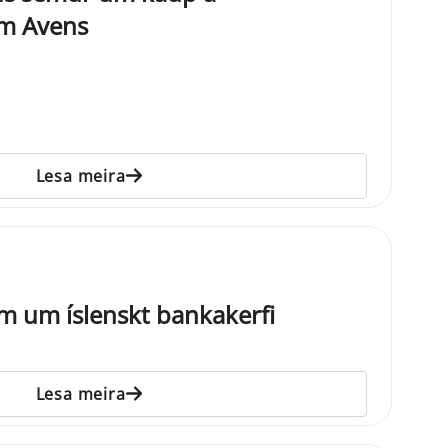
m Avens
Lesa meira
um um íslenskt bankakerfi
Lesa meira