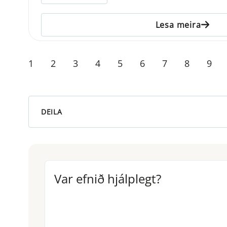
Lesa meira
1
2
3
4
5
6
7
8
9
DEILA
Var efnið hjálplegt?
Var efnið hjálplegt?