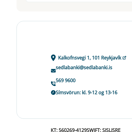
Kalkofnsvegi 1, 101 Reykjavík
sedlabanki@sedlabanki.is
569 9600
Símsvörun: kl. 9-12 og 13-16
KT: 560269-4129
SWIFT: SISLISRE