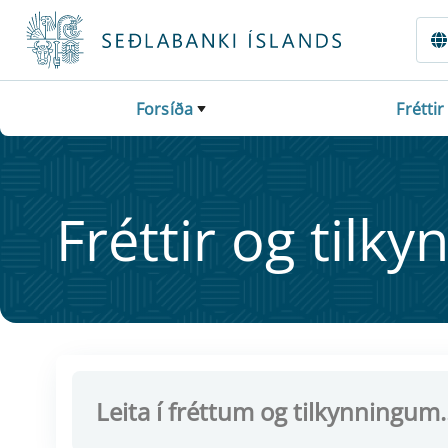
Fara beint í Meginmál
Forsíða
Fréttir
Frétt­ir og til­ky