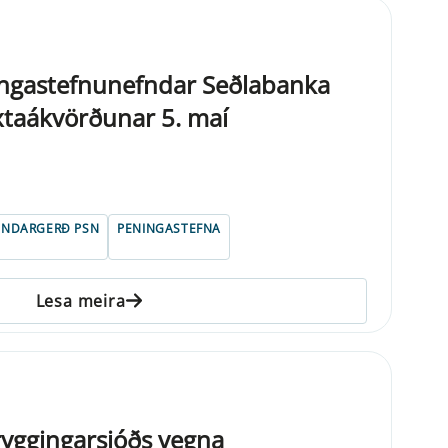
ngastefnunefndar Seðlabanka
xtaákvörðunar 5. maí
UNDARGERÐ PSN
PENINGASTEFNA
Lesa meira
ryggingarsjóðs vegna