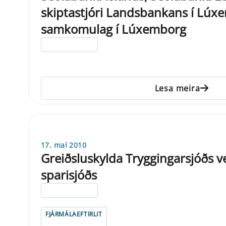
skiptastjóri Landsbankans í Lúx
samkomulag í Lúxemborg
ELDRI EN 5 ÁRA
Lesa meira
17. maí 2010
Greiðsluskylda Tryggingarsjóðs v
sparisjóðs
ELDRI EN 5 ÁRA
FJÁRMÁLAEFTIRLIT