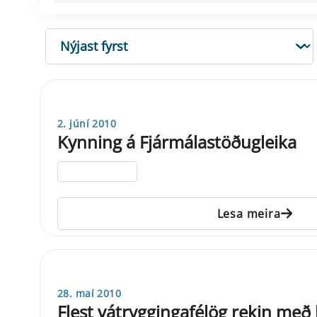
RÖÐUN
2. júní 2010
Kynning á Fjármálastöðugleika
ELDRI EN 5 ÁRA
Lesa meira
28. maí 2010
Flest vátryggingafélög rekin með