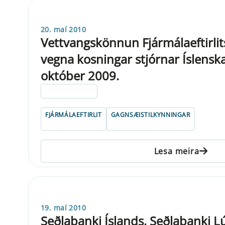
20. maí 2010
Vettvangskönnun Fjármálaeftirlits
vegna kosningar stjórnar Íslenska 
október 2009.
ELDRI EN 5 ÁRA
FJÁRMÁLAEFTIRLIT
GAGNSÆISTILKYNNINGAR
Lesa meira
19. maí 2010
Seðlabanki Íslands, Seðlabanki 