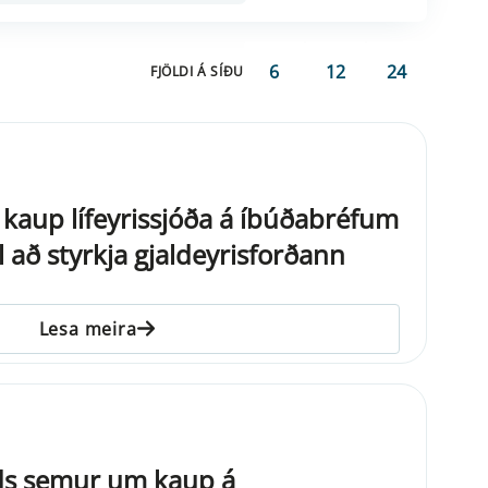
6
12
24
FJÖLDI Á SÍÐU
aup lífeyrissjóða á íbúðabréfum
til að styrkja gjaldeyrisforðann
Lesa meira
nds semur um kaup á