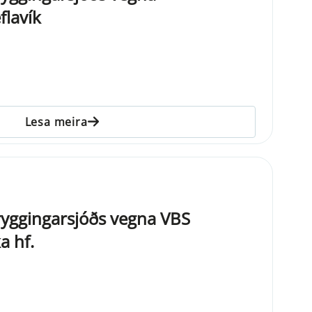
flavík
Lesa meira
ryggingarsjóðs vegna VBS
a hf.