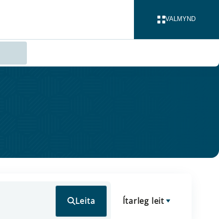
VALMYND
LOKA
Leita
Ítarleg leit