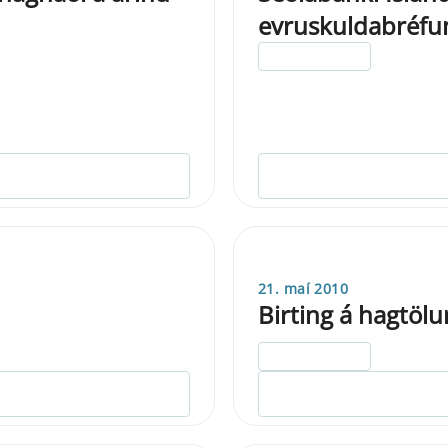
evruskuldabréfu
ELDRI EN 5 ÁRA
21. maí 2010
Birting á hagtöl
ELDRI EN 5 ÁRA