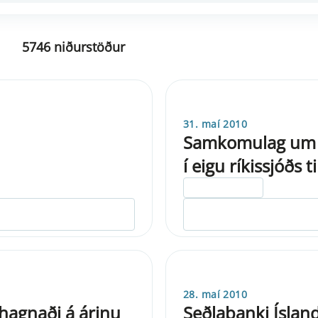
5746 niðurstöður
31. maí 2010
Samkomulag um k
í eigu ríkissjóðs 
ELDRI EN 5 ÁRA
28. maí 2010
 hagnaði á árinu
Seðlabanki Ísla