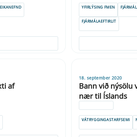
EIKANEFND
YFIRLÝSING FMEN
FJÁRMÁL
FJÁRMÁLAEFTIRLIT
18. september 2020
ti af
Bann við nýsölu
nær til Íslands
ELDRI EN 5 ÁRA
VÁTRYGGINGASTARFSEMI