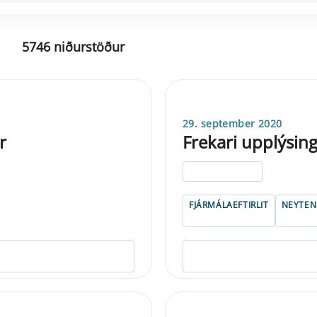
5746 niðurstöður
29. september 2020
r
Frekari upplýsin
ELDRI EN 5 ÁRA
FJÁRMÁLAEFTIRLIT
NEYTE