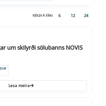
6
12
24
FJÖLDI Á SÍÐU
gar um skilyrði sölubanns NOVIS
NDUR
Lesa meira