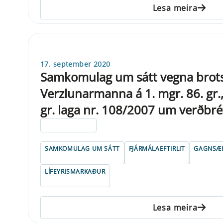
Lesa meira
17. september 2020
Samkomulag um sátt vegna brots 
Verzlunarmanna á 1. mgr. 86. gr., 
gr. laga nr. 108/2007 um verðbré
ELDRI EN 5 ÁRA
SAMKOMULAG UM SÁTT
FJÁRMÁLAEFTIRLIT
GAGNSÆI
LÍFEYRISMARKAÐUR
Lesa meira