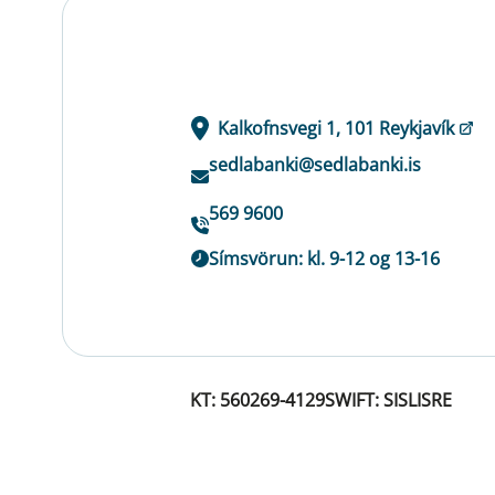
Kalkofnsvegi 1, 101 Reykjavík
sedlabanki@sedlabanki.is
569 9600
Símsvörun: kl. 9-12 og 13-16
KT: 560269-4129
SWIFT: SISLISRE