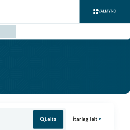
VALMYND
LOKA
Leita
Ítarleg leit