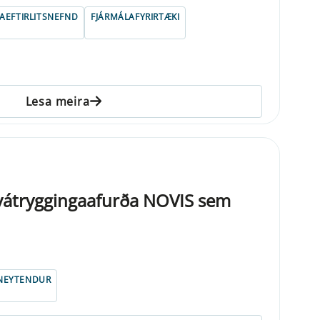
AEFTIRLITSNEFND
FJÁRMÁLAFYRIRTÆKI
Lesa meira
 vátryggingaafurða NOVIS sem
NEYTENDUR