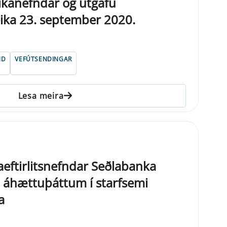
ikanefndar og útgáfu
ika 23. september 2020.
ND
VEFÚTSENDINGAR
Lesa meira
laeftirlitsnefndar Seðlabanka
 áhættuþáttum í starfsemi
a