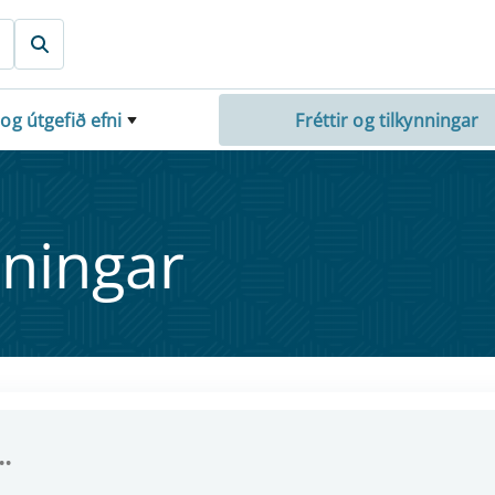
 og útgefið efni
Fréttir og tilkynningar
nn­ing­ar