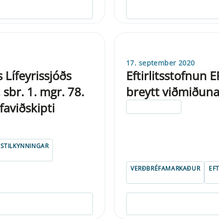
17. september 2020
Lífeyrissjóðs
Eftirlitsstofnun
sbr. 1. mgr. 78.
breytt viðmiðun
faviðskipti
ELDRI EN 5 ÁRA
STILKYNNINGAR
VERÐBRÉFAMARKAÐUR
EF