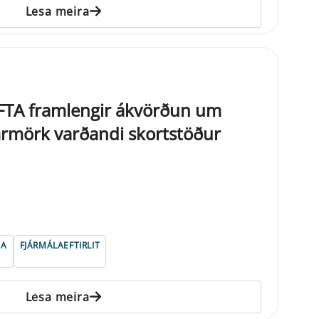
Lesa meira
 EFTA framlengir ákvörðun um
armörk varðandi skortstöður
TA
FJÁRMÁLAEFTIRLIT
Lesa meira