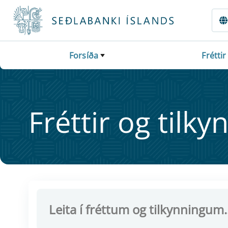
Fara beint í Meginmál
Forsíða
Fréttir
Frétt­ir og til­ky