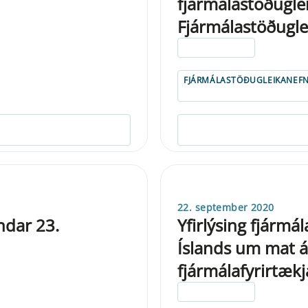
fjármálastöðugle
Fjármálastöðugle
ELDRI EN 5 ÁRA
FJÁRMÁLASTÖÐUGLEIKANEF
22. september 2020
ndar 23.
Yfirlýsing fjármá
Íslands um mat á
fjármálafyrirtækj
ELDRI EN 5 ÁRA