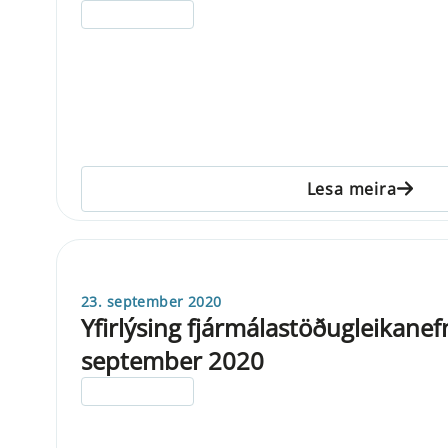
ELDRI EN 5 ÁRA
Lesa meira
23. september 2020
Yfirlýsing fjármálastöðugleikanef
september 2020
ELDRI EN 5 ÁRA