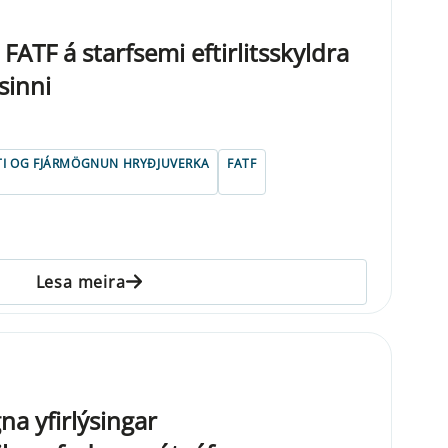
FATF á starfsemi eftirlitsskyldra
sinni
TI OG FJÁRMÖGNUN HRYÐJUVERKA
FATF
Lesa meira
na yfirlýsingar