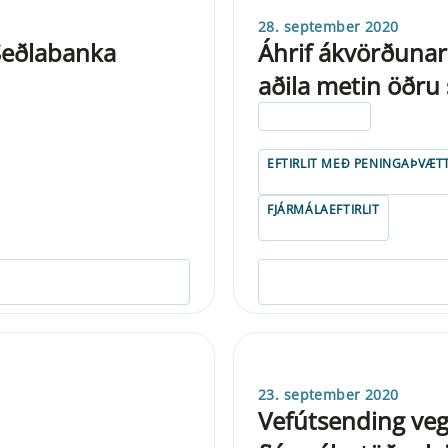
28. september 2020
 Seðlabanka
Áhrif ákvörðunar 
aðila metin öðru 
ELDRI EN 5 ÁRA
EFTIRLIT MEÐ PENINGAÞVÆT
FJÁRMÁLAEFTIRLIT
23. september 2020
Vefútsending veg