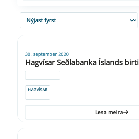
RÖÐUN
30. september 2020
Hagvísar Seðlabanka Íslands birti
ELDRI EN 5 ÁRA
HAGVÍSAR
Lesa meira