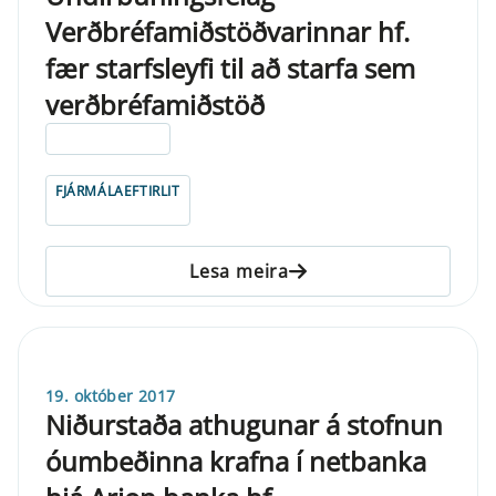
Verðbréfamiðstöðvarinnar hf.
fær starfsleyfi til að starfa sem
verðbréfamiðstöð
ELDRI EN 5 ÁRA
FJÁRMÁLAEFTIRLIT
Lesa meira
19. október 2017
Niðurstaða athugunar á stofnun
óumbeðinna krafna í netbanka