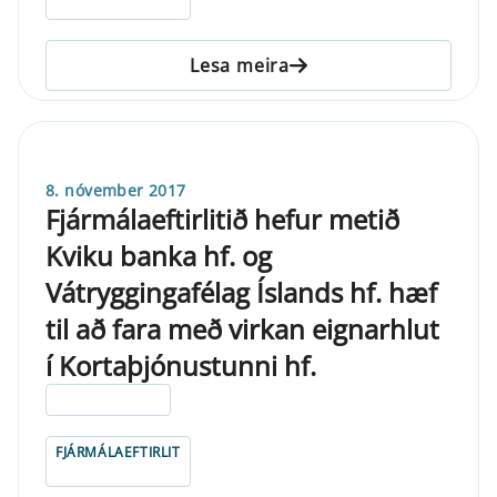
Lesa meira
8. nóvember 2017
Fjármálaeftirlitið hefur metið
Kviku banka hf. og
Vátryggingafélag Íslands hf. hæf
til að fara með virkan eignarhlut
í Kortaþjónustunni hf.
ELDRI EN 5 ÁRA
FJÁRMÁLAEFTIRLIT