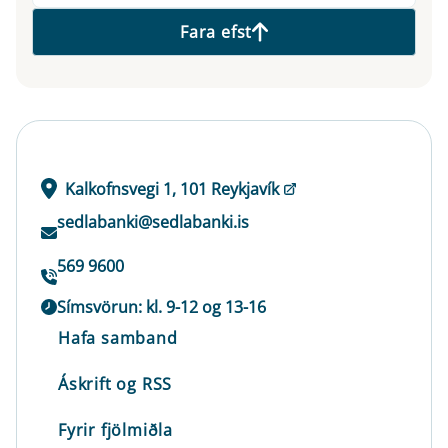
Fara efst
Kalkofnsvegi 1, 101 Reykjavík
sedlabanki@sedlabanki.is
569 9600
Símsvörun: kl. 9-12 og 13-16
Hafa samband
Áskrift og RSS
Fyrir fjölmiðla