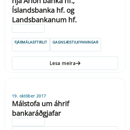
hjá Arion banka hf.,
Íslandsbanka hf. og
Landsbankanum hf.
ELDRI EN 5 ÁRA
FJÁRMÁLAEFTIRLIT
GAGNSÆISTILKYNNINGAR
Lesa meira
19. október 2017
Málstofa um áhrif
bankaráðgjafar
ELDRI EN 5 ÁRA