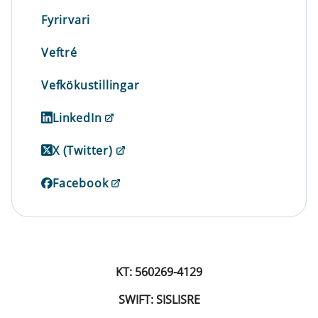
Fyrirvari
Veftré
Vefkökustillingar
LinkedIn
X (Twitter)
Facebook
KT: 560269-4129
SWIFT: SISLISRE