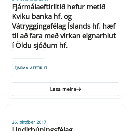
Fjármálaeftirlitið hefur metið
Kviku banka hf. og
Vátryggingafélag Íslands hf. hæf
til að fara með virkan eignarhlut
í Öldu sjóðum hf.
ELDRI EN 5 ÁRA
FJÁRMÁLAEFTIRLIT
Lesa meira
26. október 2017
Undirbúningsfélag