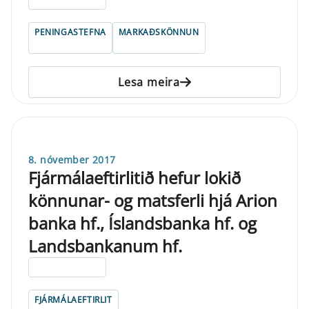
PENINGASTEFNA
MARKAÐSKÖNNUN
Lesa meira
8. nóvember 2017
Fjármálaeftirlitið hefur lokið
könnunar- og matsferli hjá Arion
banka hf., Íslandsbanka hf. og
Landsbankanum hf.
ELDRI EN 5 ÁRA
FJÁRMÁLAEFTIRLIT