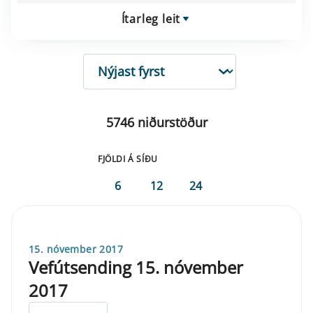
Ítarleg leit
RÖÐUN
5746 niðurstöður
FJÖLDI Á SÍÐU
6
12
24
15. nóvember 2017
Vefútsending 15. nóvember
2017
ELDRI EN 5 ÁRA