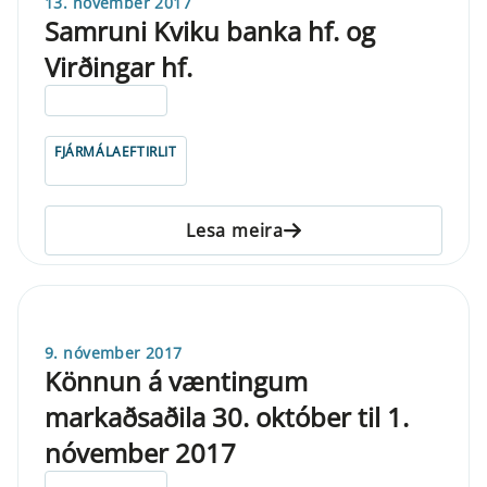
13. nóvember 2017
Samruni Kviku banka hf. og
Virðingar hf.
ELDRI EN 5 ÁRA
FJÁRMÁLAEFTIRLIT
Lesa meira
9. nóvember 2017
Könnun á væntingum
markaðsaðila 30. október til 1.
nóvember 2017
ELDRI EN 5 ÁRA