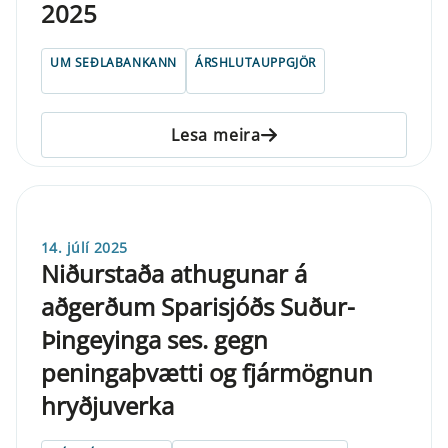
2025
UM SEÐLABANKANN
ÁRSHLUTAUPPGJÖR
Lesa meira
14. júlí 2025
Niðurstaða athugunar á
aðgerðum Sparisjóðs Suður-
Þingeyinga ses. gegn
peningaþvætti og fjármögnun
hryðjuverka