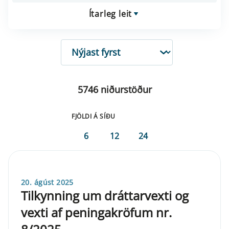
Ítarleg leit
RÖÐUN
5746 niðurstöður
FJÖLDI Á SÍÐU
6
12
24
20. ágúst 2025
Tilkynning um dráttarvexti og
vexti af peningakröfum nr.