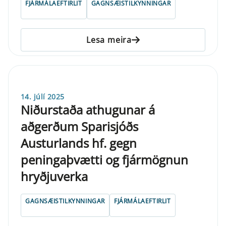
FJÁRMÁLAEFTIRLIT
GAGNSÆISTILKYNNINGAR
Lesa meira
14. júlí 2025
Niðurstaða athugunar á
aðgerðum Sparisjóðs
Austurlands hf. gegn
peningaþvætti og fjármögnun
hryðjuverka
GAGNSÆISTILKYNNINGAR
FJÁRMÁLAEFTIRLIT