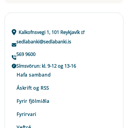
Kalkofnsvegi 1, 101 Reykjavík
sedlabanki@sedlabanki.is
569 9600
Símsvörun: kl. 9-12 og 13-16
Hafa samband
Áskrift og RSS
Fyrir fjölmiðla
Fyrirvari
Veftré