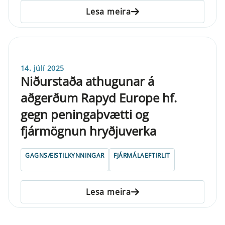
Lesa meira
14. júlí 2025
Niðurstaða athugunar á
aðgerðum Rapyd Europe hf.
gegn peningaþvætti og
fjármögnun hryðjuverka
GAGNSÆISTILKYNNINGAR
FJÁRMÁLAEFTIRLIT
Lesa meira