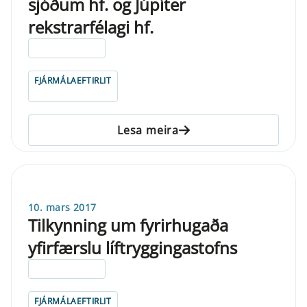
sjóðum hf. og Júpíter
rekstrarfélagi hf.
ELDRI EN 5 ÁRA
FJÁRMÁLAEFTIRLIT
Lesa meira
10. mars 2017
Tilkynning um fyrirhugaða
yfirfærslu líftryggingastofns
ELDRI EN 5 ÁRA
FJÁRMÁLAEFTIRLIT