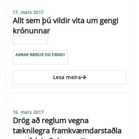
17. mars 2017
Allt sem þú vildir vita um gengi
krónunnar
ELDRI EN 5 ÁRA
AÐRAR RÆÐUR OG ERINDI
Lesa meira
16. mars 2017
Drög að reglum vegna
tæknilegra framkvæmdarstaðla