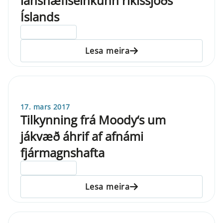
lánshæfiseinkunn ríkissjóðs
Íslands
ELDRI EN 5 ÁRA
Lesa meira
17. mars 2017
Tilkynning frá Moody‘s um
jákvæð áhrif af afnámi
fjármagnshafta
ELDRI EN 5 ÁRA
Lesa meira