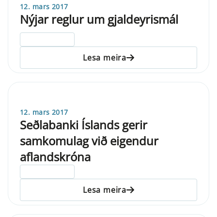
12. mars 2017
Nýjar reglur um gjaldeyrismál
ELDRI EN 5 ÁRA
Lesa meira
12. mars 2017
Seðlabanki Íslands gerir
samkomulag við eigendur
aflandskróna
ELDRI EN 5 ÁRA
Lesa meira