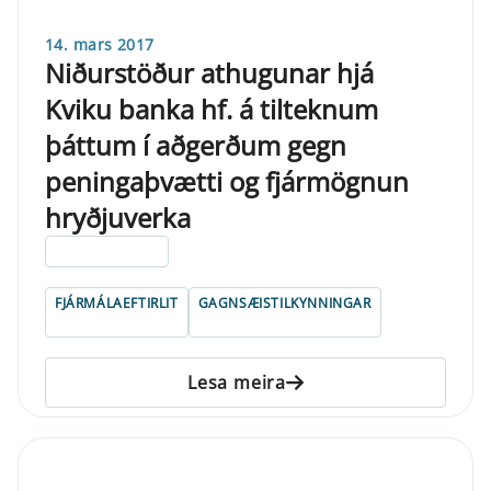
14. mars 2017
Niðurstöður athugunar hjá
Kviku banka hf. á tilteknum
þáttum í aðgerðum gegn
peningaþvætti og fjármögnun
hryðjuverka
ELDRI EN 5 ÁRA
FJÁRMÁLAEFTIRLIT
GAGNSÆISTILKYNNINGAR
Lesa meira