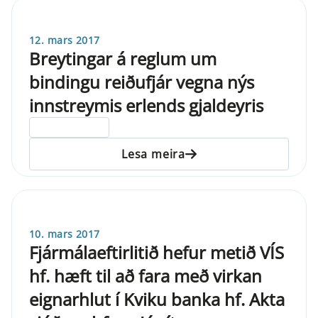
12. mars 2017
Breytingar á reglum um
bindingu reiðufjár vegna nýs
innstreymis erlends gjaldeyris
ELDRI EN 5 ÁRA
Lesa meira
10. mars 2017
Fjármálaeftirlitið hefur metið VÍS
hf. hæft til að fara með virkan
eignarhlut í Kviku banka hf. Akta