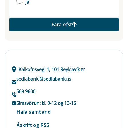
Já
Fara efst
Kalkofnsvegi 1, 101 Reykjavík
sedlabanki@sedlabanki.is
569 9600
Símsvörun: kl. 9-12 og 13-16
Hafa samband
Áskrift og RSS