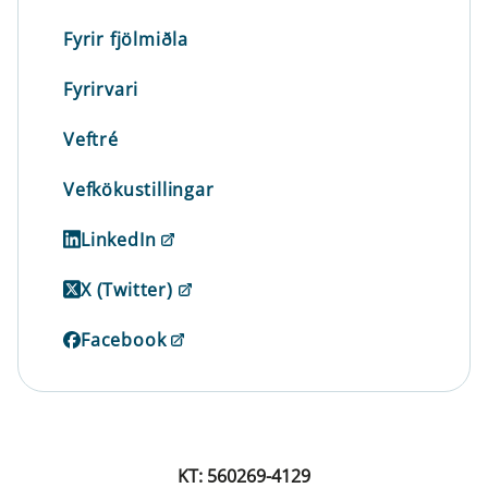
Fyrir fjölmiðla
Fyrirvari
Veftré
Vefkökustillingar
LinkedIn
X (Twitter)
Facebook
KT: 560269-4129