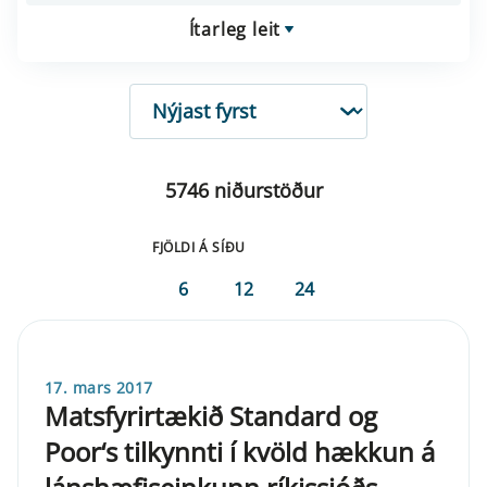
Ítarleg leit
RÖÐUN
5746 niðurstöður
FJÖLDI Á SÍÐU
6
12
24
17. mars 2017
Matsfyrirtækið Standard og
Poor‘s tilkynnti í kvöld hækkun á