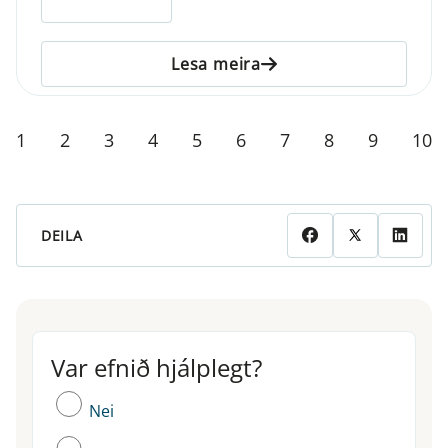
Lesa meira
1
2
3
4
5
6
7
8
9
10
DEILA
Var efnið hjálplegt?
Var efnið hjálplegt?
Nei