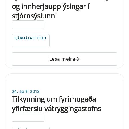
og innherjaupplýsingar í
stjórnsýslunni
ELDRI EN 5 ÁRA
FJÁRMÁLAEFTIRLIT
Lesa meira
24. apríl 2013
Tilkynning um fyrirhugaða
yfirfærslu vátryggingastofns
ELDRI EN 5 ÁRA