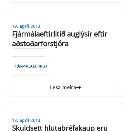
19. apríl 2013
Fjármálaeftirlitið auglýsir eftir
aðstoðarforstjóra
ELDRI EN 5 ÁRA
FJÁRMÁLAEFTIRLIT
Lesa meira
18. apríl 2013
Skuldsett hlutabréfakaup eru