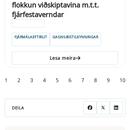
flokkun viðskiptavina m.t.t.
fjárfestaverndar
ELDRI EN 5 ÁRA
FJÁRMÁLAEFTIRLIT
GAGNSÆISTILKYNNINGAR
Lesa meira
1
2
3
4
5
6
7
8
9
10
DEILA