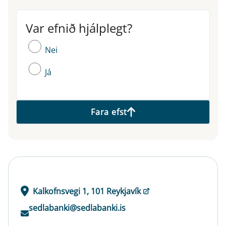
Var efnið hjálplegt?
Var efnið hjálplegt?
Nei
Já
Fara efst
Kalkofnsvegi 1, 101 Reykjavík
sedlabanki@sedlabanki.is