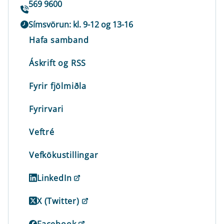
569 9600
Símsvörun: kl. 9-12 og 13-16
Hafa samband
Áskrift og RSS
Fyrir fjölmiðla
Fyrirvari
Veftré
Vefkökustillingar
LinkedIn
X (Twitter)
Facebook