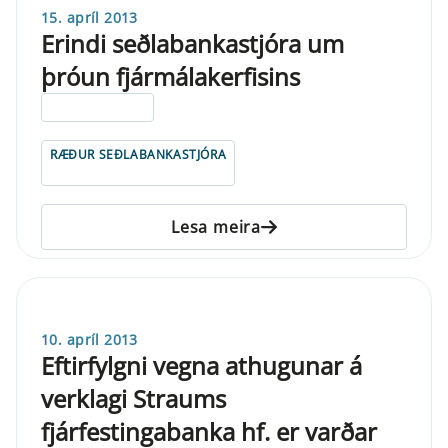
15. apríl 2013
Erindi seðlabankastjóra um
þróun fjármálakerfisins
ELDRI EN 5 ÁRA
RÆÐUR SEÐLABANKASTJÓRA
Lesa meira
10. apríl 2013
Eftirfylgni vegna athugunar á
verklagi Straums
fjárfestingabanka hf. er varðar