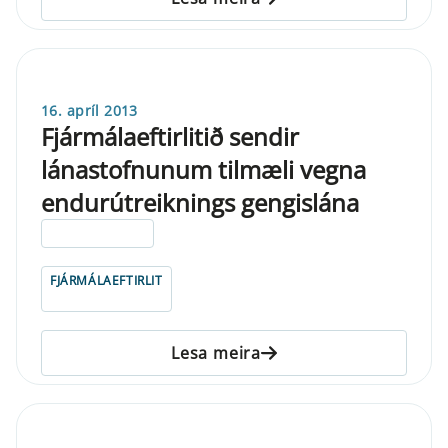
16. apríl 2013
Fjármálaeftirlitið sendir
lánastofnunum tilmæli vegna
endurútreiknings gengislána
ELDRI EN 5 ÁRA
FJÁRMÁLAEFTIRLIT
Lesa meira