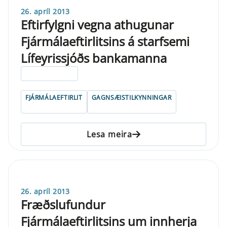
26. apríl 2013
Eftirfylgni vegna athugunar
Fjármálaeftirlitsins á starfsemi
Lífeyrissjóðs bankamanna
ELDRI EN 5 ÁRA
FJÁRMÁLAEFTIRLIT
GAGNSÆISTILKYNNINGAR
Lesa meira
26. apríl 2013
Fræðslufundur
Fjármálaeftirlitsins um innherja