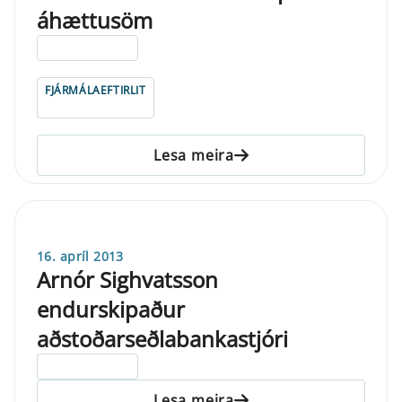
áhættusöm
ELDRI EN 5 ÁRA
FJÁRMÁLAEFTIRLIT
Lesa meira
16. apríl 2013
Arnór Sighvatsson
endurskipaður
aðstoðarseðlabankastjóri
ELDRI EN 5 ÁRA
Lesa meira