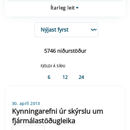
Ítarleg leit
RÖÐUN
5746 niðurstöður
FJÖLDI Á SÍÐU
6
12
24
30. apríl 2013
Kynningarefni úr skýrslu um
fjármálastöðugleika
ELDRI EN 5 ÁRA