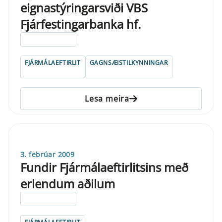
eignastýringarsviði VBS
Fjárfestingarbanka hf.
ELDRI EN 5 ÁRA
FJÁRMÁLAEFTIRLIT
GAGNSÆISTILKYNNINGAR
Lesa meira
3. febrúar 2009
Fundir Fjármálaeftirlitsins með
erlendum aðilum
ELDRI EN 5 ÁRA