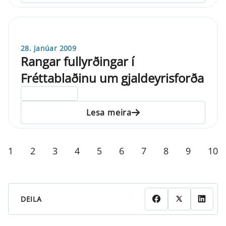
28. janúar 2009
Rangar fullyrðingar í
Fréttablaðinu um gjaldeyrisforða
ELDRI EN 5 ÁRA
Lesa meira
1
2
3
4
5
6
7
8
9
10
DEILA