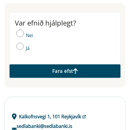
Var efnið hjálplegt?
Var efnið hjálplegt?
Nei
Já
Fara efst
Kalkofnsvegi 1, 101 Reykjavík
sedlabanki@sedlabanki.is