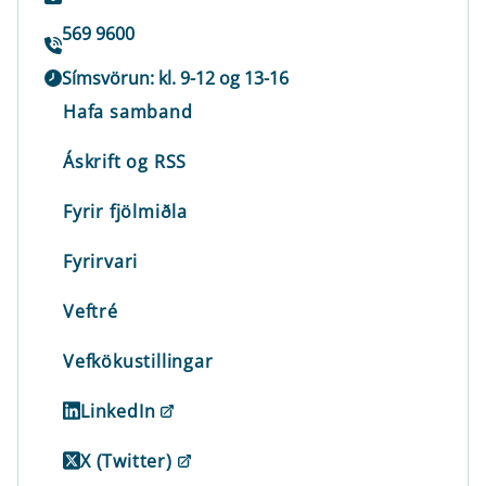
569 9600
Símsvörun: kl. 9-12 og 13-16
Hafa samband
Áskrift og RSS
Fyrir fjölmiðla
Fyrirvari
Veftré
Vefkökustillingar
LinkedIn
X (Twitter)