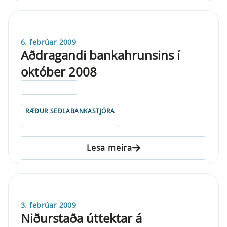
6. febrúar 2009
Aðdragandi bankahrunsins í
október 2008
ELDRI EN 5 ÁRA
RÆÐUR SEÐLABANKASTJÓRA
Lesa meira
3. febrúar 2009
Niðurstaða úttektar á