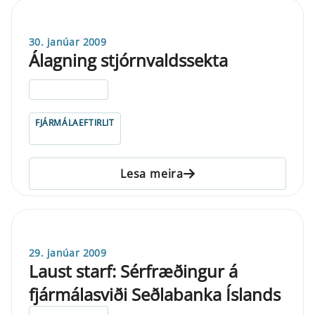
30. janúar 2009
Álagning stjórnvaldssekta
ELDRI EN 5 ÁRA
FJÁRMÁLAEFTIRLIT
Lesa meira
29. janúar 2009
Laust starf: Sérfræðingur á
fjármálasviði Seðlabanka Íslands