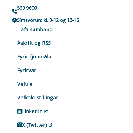
569 9600
Símsvörun: kl. 9-12 og 13-16
Hafa samband
Áskrift og RSS
Fyrir fjölmiðla
Fyrirvari
Veftré
Vefkökustillingar
LinkedIn
X (Twitter)