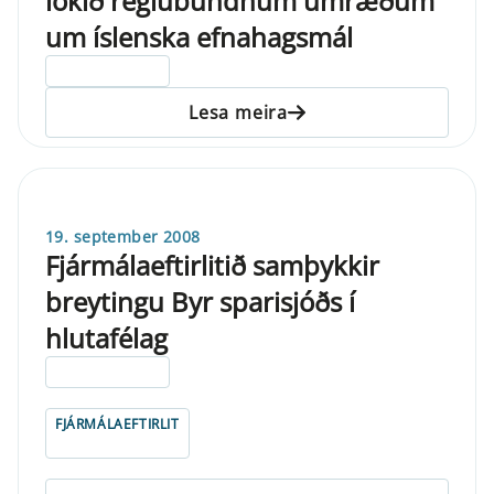
lokið reglubundnum umræðum
um íslenska efnahagsmál
ELDRI EN 5 ÁRA
Lesa meira
19. september 2008
Fjármálaeftirlitið samþykkir
breytingu Byr sparisjóðs í
hlutafélag
ELDRI EN 5 ÁRA
FJÁRMÁLAEFTIRLIT