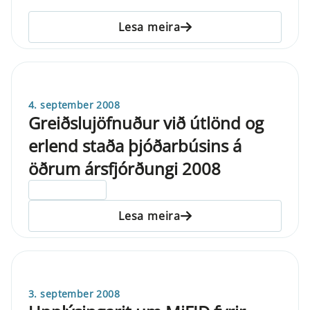
Lesa meira
4. september 2008
Greiðslujöfnuður við útlönd og
erlend staða þjóðarbúsins á
öðrum ársfjórðungi 2008
ELDRI EN 5 ÁRA
Lesa meira
3. september 2008