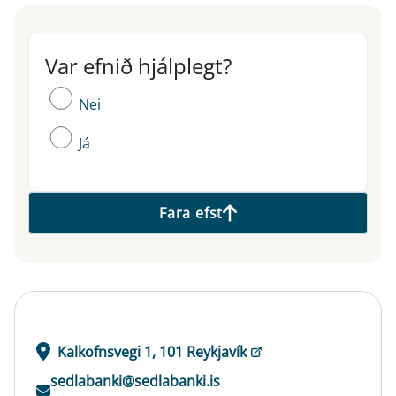
Var efnið hjálplegt?
Var efnið hjálplegt?
Nei
Já
Fara efst
Kalkofnsvegi 1, 101 Reykjavík
sedlabanki@sedlabanki.is