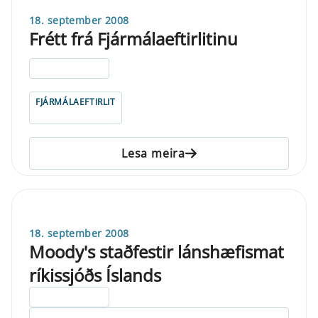
18. september 2008
Frétt frá Fjármálaeftirlitinu
ELDRI EN 5 ÁRA
FJÁRMÁLAEFTIRLIT
Lesa meira
18. september 2008
Moody's staðfestir lánshæfismat
ríkissjóðs Íslands
ELDRI EN 5 ÁRA