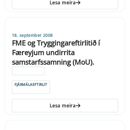
Lesa meira
18. september 2008
FME og Tryggingareftirlitið í
Færeyjum undirrita
samstarfssamning (MoU).
ELDRI EN 5 ÁRA
FJÁRMÁLAEFTIRLIT
Lesa meira