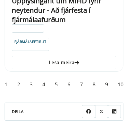
Upplýsingarit um MiFID fyrir
neytendur - Að fjárfesta í
fjármálaafurðum
ELDRI EN 5 ÁRA
FJÁRMÁLAEFTIRLIT
Lesa meira
1
2
3
4
5
6
7
8
9
10
DEILA