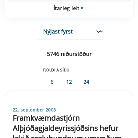
Ítarleg leit
RÖÐUN
5746 niðurstöður
FJÖLDI Á SÍÐU
6
12
24
22. september 2008
Framkvæmdastjórn
Alþjóðagjaldeyrissjóðsins hefur