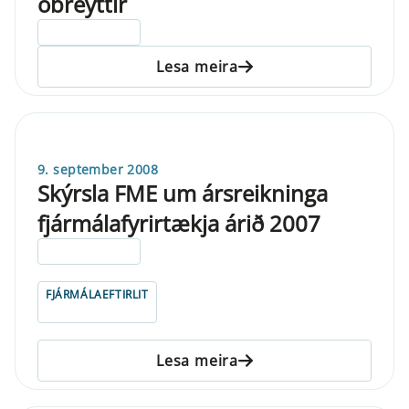
óbreyttir
ELDRI EN 5 ÁRA
Lesa meira
9. september 2008
Skýrsla FME um ársreikninga
fjármálafyrirtækja árið 2007
ELDRI EN 5 ÁRA
FJÁRMÁLAEFTIRLIT
Lesa meira