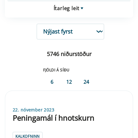
Ítarleg leit
RÖÐUN
5746 niðurstöður
FJÖLDI Á SÍÐU
6
12
24
22. nóvember 2023
Peningamál í hnotskurn
KALKOFNINN