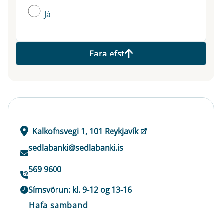
Já
Fara efst
Kalkofnsvegi 1, 101 Reykjavík
sedlabanki@sedlabanki.is
569 9600
Símsvörun: kl. 9-12 og 13-16
Hafa samband