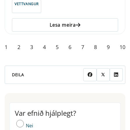
VETTVANGUR
Lesa meira
1
2
3
4
5
6
7
8
9
10
DEILA
Var efnið hjálplegt?
Var efnið hjálplegt?
Nei