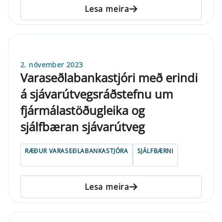
Lesa meira
2. nóvember 2023
Varaseðlabankastjóri með erindi
á sjávarútvegsráðstefnu um
fjármálastöðugleika og
sjálfbæran sjávarútveg
RÆÐUR VARASEÐLABANKASTJÓRA
SJÁLFBÆRNI
Lesa meira