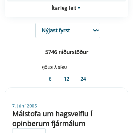
Ítarleg leit
RÖÐUN
5746 niðurstöður
FJÖLDI Á SÍÐU
6
12
24
7. júní 2005
Málstofa um hagsveiflu í
opinberum fjármálum
ELDRI EN 5 ÁRA