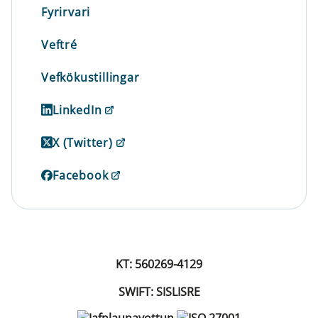
Fyrirvari
Veftré
Vefkökustillingar
LinkedIn
X (Twitter)
Facebook
KT: 560269-4129
SWIFT: SISLISRE