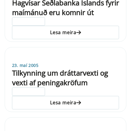
Hagvísar Seðlabanka Íslands fyrir
maímánuð eru komnir út
ELDRI EN 5 ÁRA
Lesa meira
23. maí 2005
Tilkynning um dráttarvexti og
vexti af peningakröfum
ELDRI EN 5 ÁRA
Lesa meira