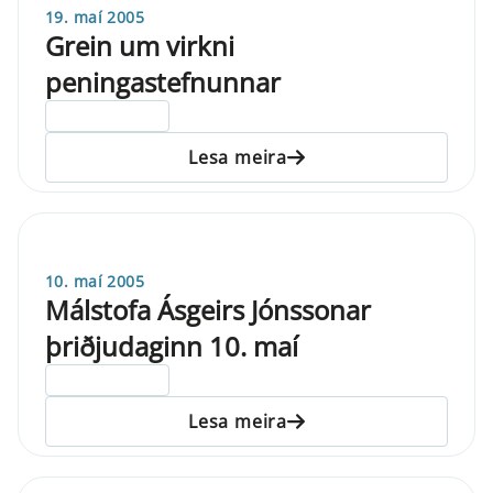
19. maí 2005
Grein um virkni
peningastefnunnar
ELDRI EN 5 ÁRA
Lesa meira
10. maí 2005
Málstofa Ásgeirs Jónssonar
þriðjudaginn 10. maí
ELDRI EN 5 ÁRA
Lesa meira