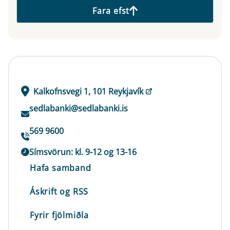
Fara efst
Kalkofnsvegi 1, 101 Reykjavík
sedlabanki@sedlabanki.is
569 9600
Símsvörun: kl. 9-12 og 13-16
Hafa samband
Áskrift og RSS
Fyrir fjölmiðla