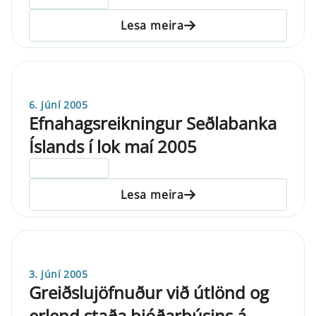
Lesa meira
6. júní 2005
Efnahagsreikningur Seðlabanka
Íslands í lok maí 2005
ELDRI EN 5 ÁRA
Lesa meira
3. júní 2005
Greiðslujöfnuður við útlönd og
erlend staða þjóðarbúsins á