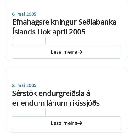
6. maí 2005
Efnahagsreikningur Seðlabanka
Íslands í lok apríl 2005
ELDRI EN 5 ÁRA
Lesa meira
2. maí 2005
Sérstök endurgreiðsla á
erlendum lánum ríkissjóðs
ELDRI EN 5 ÁRA
Lesa meira