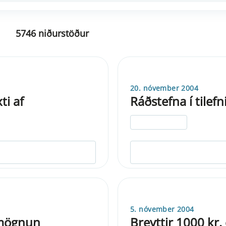
5746 niðurstöður
20. nóvember 2004
ti af
Ráðstefna í tilef
ELDRI EN 5 ÁRA
5. nóvember 2004
rmögnun
Breyttir 1000 kr.