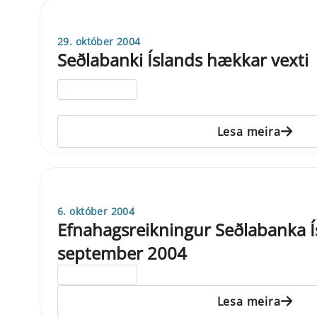
29. október 2004
Seðlabanki Íslands hækkar vexti
ELDRI EN 5 ÁRA
Lesa meira
6. október 2004
Efnahagsreikningur Seðlabanka Ís
september 2004
ELDRI EN 5 ÁRA
Lesa meira