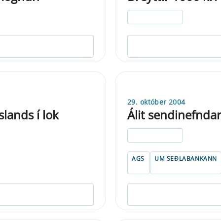
ELDRI EN 5 ÁRA
29. október 2004
lands í lok
Álit sendinefndar
ELDRI EN 5 ÁRA
AGS
UM SEÐLABANKANN