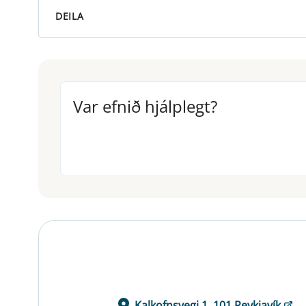
DEILA
Var efnið hjálplegt?
Var efnið hjálplegt?
Kalkofnsvegi 1, 101 Reykjavík