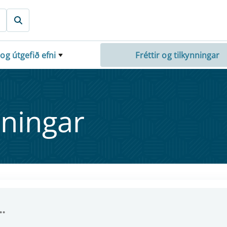
 og útgefið efni
Fréttir og tilkynningar
nn­ing­ar