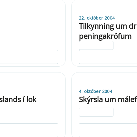
22. október 2004
Tilkynning um drá
peningakröfum
ELDRI EN 5 ÁRA
4. október 2004
lands í lok
Skýrsla um málef
ELDRI EN 5 ÁRA