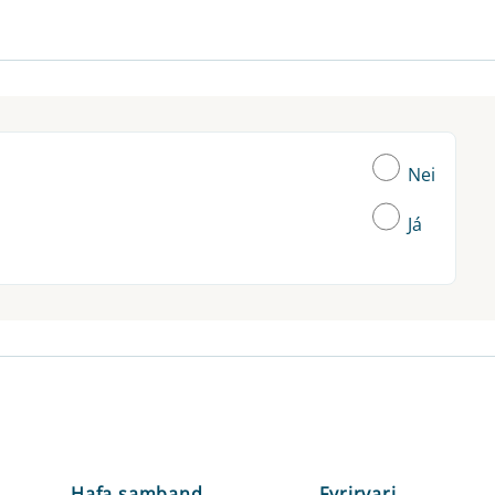
Nei
Já
Hafa samband
Fyrirvari