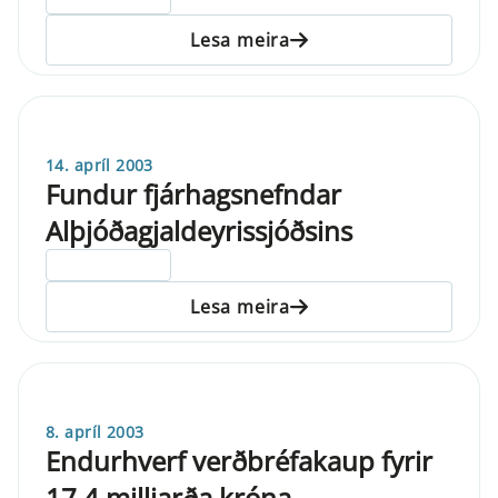
Lesa meira
14. apríl 2003
Fundur fjárhagsnefndar
Alþjóðagjaldeyrissjóðsins
ELDRI EN 5 ÁRA
Lesa meira
8. apríl 2003
Endurhverf verðbréfakaup fyrir
17,4 milljarða króna