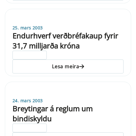
25. mars 2003
Endurhverf verðbréfakaup fyrir
31,7 milljarða króna
ELDRI EN 5 ÁRA
Lesa meira
24. mars 2003
Breytingar á reglum um
bindiskyldu
ELDRI EN 5 ÁRA