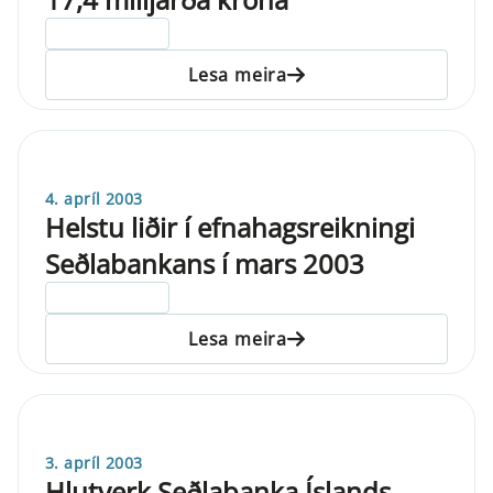
ELDRI EN 5 ÁRA
Lesa meira
4. apríl 2003
Helstu liðir í efnahagsreikningi
Seðlabankans í mars 2003
ELDRI EN 5 ÁRA
Lesa meira
3. apríl 2003
Hlutverk Seðlabanka Íslands,