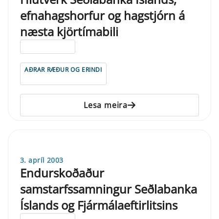
efnahagshorfur og hagstjórn á
næsta kjörtímabili
ELDRI EN 5 ÁRA
AÐRAR RÆÐUR OG ERINDI
Lesa meira
3. apríl 2003
Endurskoðaður
samstarfssamningur Seðlabanka
Íslands og Fjármálaeftirlitsins