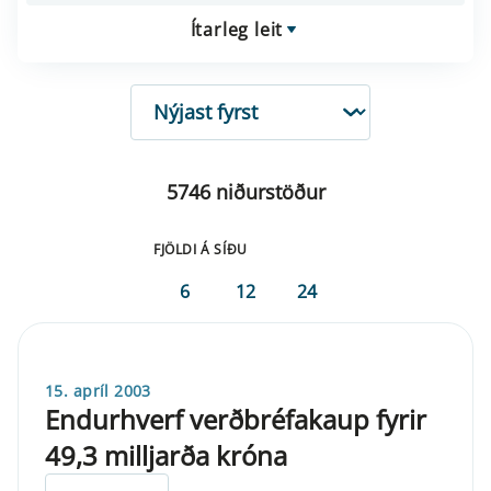
Ítarleg leit
RÖÐUN
5746 niðurstöður
FJÖLDI Á SÍÐU
6
12
24
15. apríl 2003
Endurhverf verðbréfakaup fyrir
49,3 milljarða króna
ELDRI EN 5 ÁRA