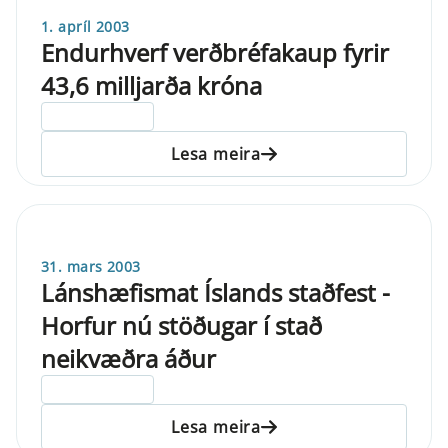
1. apríl 2003
Endurhverf verðbréfakaup fyrir
43,6 milljarða króna
ELDRI EN 5 ÁRA
Lesa meira
31. mars 2003
Lánshæfismat Íslands staðfest -
Horfur nú stöðugar í stað
neikvæðra áður
ELDRI EN 5 ÁRA
Lesa meira