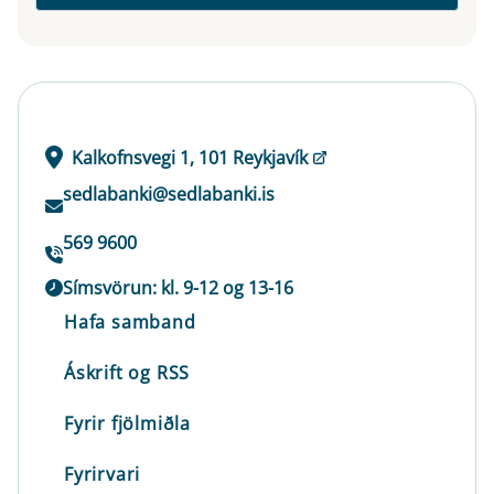
Kalkofnsvegi 1, 101 Reykjavík
sedlabanki@sedlabanki.is
569 9600
Símsvörun: kl. 9-12 og 13-16
Hafa samband
Áskrift og RSS
Fyrir fjölmiðla
Fyrirvari