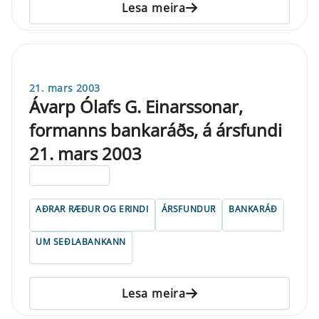
Lesa meira
21. mars 2003
Ávarp Ólafs G. Einarssonar,
formanns bankaráðs, á ársfundi
21. mars 2003
ELDRI EN 5 ÁRA
AÐRAR RÆÐUR OG ERINDI
ÁRSFUNDUR
BANKARÁÐ
UM SEÐLABANKANN
Lesa meira