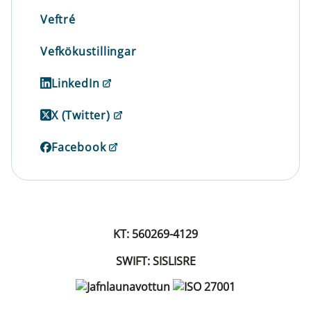
Veftré
Vefkökustillingar
LinkedIn
X (Twitter)
Facebook
KT: 560269-4129
SWIFT: SISLISRE