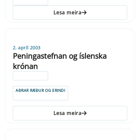
ELDRI EN 5 ÁRA
Lesa meira
2. apríl 2003
Peningastefnan og íslenska
krónan
ELDRI EN 5 ÁRA
AÐRAR RÆÐUR OG ERINDI
Lesa meira