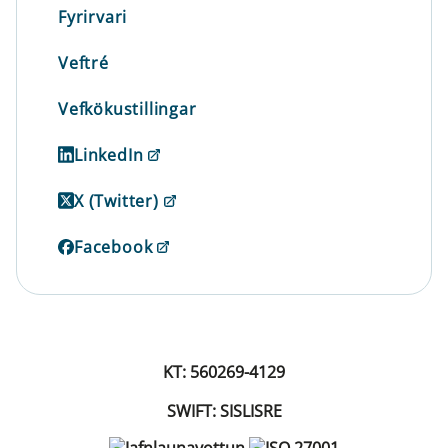
Fyrirvari
Veftré
Vefkökustillingar
LinkedIn
X (Twitter)
Facebook
KT: 560269-4129
SWIFT: SISLISRE