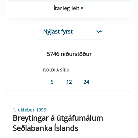
Ítarleg leit
RÖÐUN
5746 niðurstöður
FJÖLDI Á SÍÐU
6
12
24
1. október 1999
Breytingar á útgáfumálum
Seðlabanka Íslands
ELDRI EN 5 ÁRA