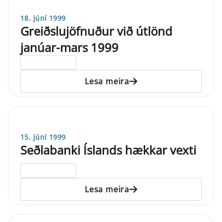
18. júní 1999
Greiðslujöfnuður við útlönd
janúar-mars 1999
ELDRI EN 5 ÁRA
Lesa meira
15. júní 1999
Seðlabanki Íslands hækkar vexti
ELDRI EN 5 ÁRA
Lesa meira