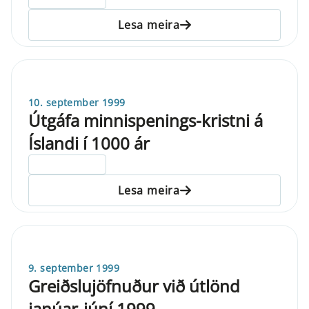
Lesa meira
10. september 1999
Útgáfa minnispenings-kristni á
Íslandi í 1000 ár
ELDRI EN 5 ÁRA
Lesa meira
9. september 1999
Greiðslujöfnuður við útlönd
janúar-júní 1999