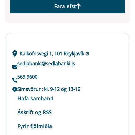
Fara efst
Kalkofnsvegi 1, 101 Reykjavík
sedlabanki@sedlabanki.is
569 9600
Símsvörun: kl. 9-12 og 13-16
Hafa samband
Áskrift og RSS
Fyrir fjölmiðla