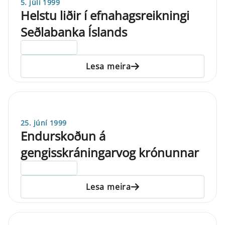
5. júlí 1999
Helstu liðir í efnahagsreikningi
Seðlabanka Íslands
ELDRI EN 5 ÁRA
Lesa meira
25. júní 1999
Endurskoðun á
gengisskráningarvog krónunnar
ELDRI EN 5 ÁRA
Lesa meira