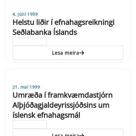
4. júní 1999
Helstu liðir í efnahagsreikningi
Seðlabanka Íslands
ELDRI EN 5 ÁRA
Lesa meira
21. maí 1999
Umræða í framkvæmdastjórn
Alþjóðagjaldeyrissjóðsins um
íslensk efnahagsmál
ELDRI EN 5 ÁRA
Lesa meira