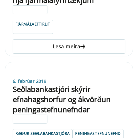
hjá fjármálafyrirtækjum
ELDRI EN 5 ÁRA
FJÁRMÁLAEFTIRLIT
Lesa meira
6. febrúar 2019
Seðlabankastjóri skýrir
efnahagshorfur og ákvörðun
peningastefnunefndar
ELDRI EN 5 ÁRA
RÆÐUR SEÐLABANKASTJÓRA
PENINGASTEFNUNEFND