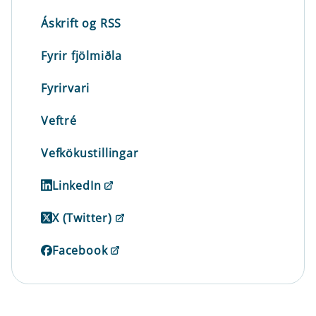
Áskrift og RSS
Fyrir fjölmiðla
Fyrirvari
Veftré
Vefkökustillingar
LinkedIn
X (Twitter)
Facebook