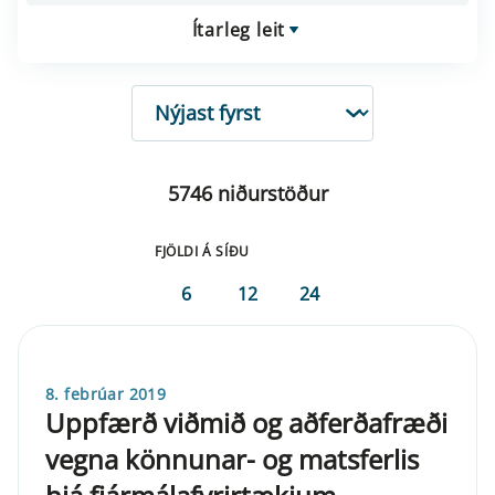
Ítarleg leit
RÖÐUN
5746 niðurstöður
FJÖLDI Á SÍÐU
6
12
24
8. febrúar 2019
Uppfærð viðmið og aðferðafræði
vegna könnunar- og matsferlis