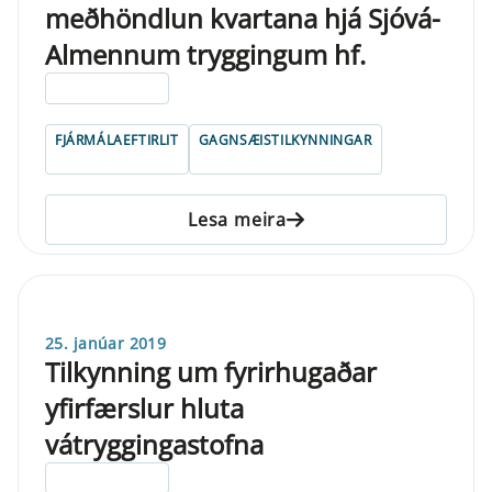
meðhöndlun kvartana hjá Sjóvá-
Almennum tryggingum hf.
ELDRI EN 5 ÁRA
FJÁRMÁLAEFTIRLIT
GAGNSÆISTILKYNNINGAR
Lesa meira
25. janúar 2019
Tilkynning um fyrirhugaðar
yfirfærslur hluta
vátryggingastofna
ELDRI EN 5 ÁRA