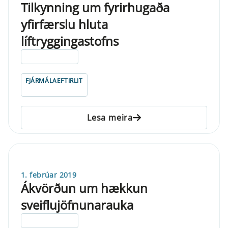
Tilkynning um fyrirhugaða
yfirfærslu hluta
líftryggingastofns
ELDRI EN 5 ÁRA
FJÁRMÁLAEFTIRLIT
Lesa meira
1. febrúar 2019
Ákvörðun um hækkun
sveiflujöfnunarauka
ELDRI EN 5 ÁRA