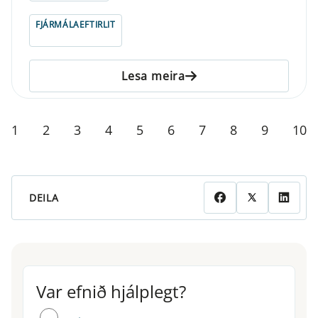
FJÁRMÁLAEFTIRLIT
Lesa meira
1
2
3
4
5
6
7
8
9
10
DEILA
Var efnið hjálplegt?
Var efnið hjálplegt?