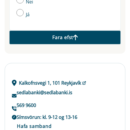
Nei
Já
Fara efst
Kalkofnsvegi 1, 101 Reykjavík
sedlabanki@sedlabanki.is
569 9600
Símsvörun: kl. 9-12 og 13-16
Hafa samband