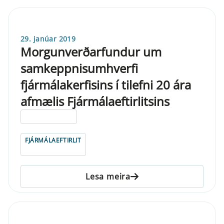
29. janúar 2019
Morgunverðarfundur um
samkeppnisumhverfi
fjármálakerfisins í tilefni 20 ára
afmælis Fjármálaeftirlitsins
ELDRI EN 5 ÁRA
FJÁRMÁLAEFTIRLIT
Lesa meira