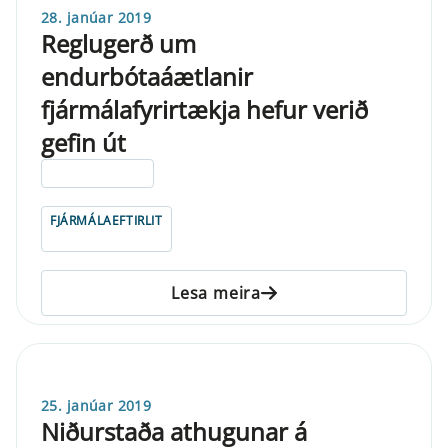
28. janúar 2019
Reglugerð um
endurbótaáætlanir
fjármálafyrirtækja hefur verið
gefin út
ELDRI EN 5 ÁRA
FJÁRMÁLAEFTIRLIT
Lesa meira
25. janúar 2019
Niðurstaða athugunar á