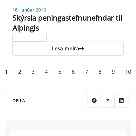
18. janúar 2016
Skýrsla peningastefnunefndar til
Alþingis
ELDRI EN 5 ÁRA
Lesa meira
1
2
3
4
5
6
7
8
9
10
DEILA