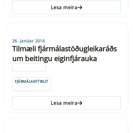
Lesa meira
26. janúar 2016
Tilmæli fjármálastöðugleikaráðs
um beitingu eiginfjárauka
ELDRI EN 5 ÁRA
FJÁRMÁLAEFTIRLIT
Lesa meira