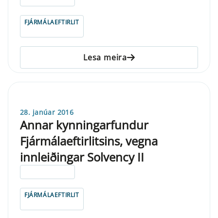
FJÁRMÁLAEFTIRLIT
Lesa meira
28. janúar 2016
Annar kynningarfundur
Fjármálaeftirlitsins, vegna
innleiðingar Solvency II
ELDRI EN 5 ÁRA
FJÁRMÁLAEFTIRLIT