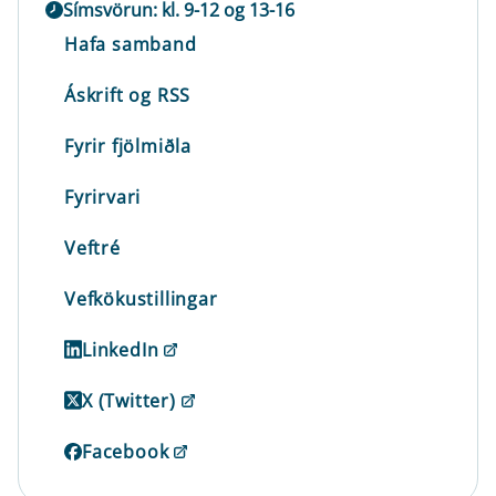
Símsvörun: kl. 9-12 og 13-16
Hafa samband
Áskrift og RSS
Fyrir fjölmiðla
Fyrirvari
Veftré
Vefkökustillingar
LinkedIn
X (Twitter)
Facebook