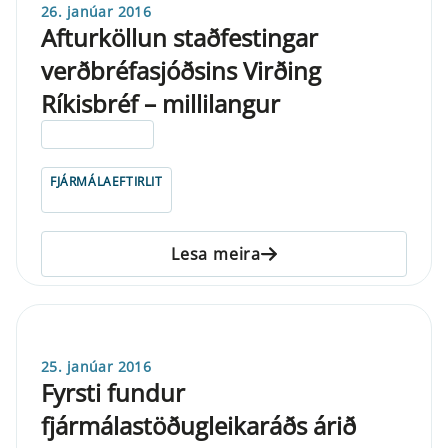
26. janúar 2016
Afturköllun staðfestingar
verðbréfasjóðsins Virðing
Ríkisbréf – millilangur
ELDRI EN 5 ÁRA
FJÁRMÁLAEFTIRLIT
Lesa meira
25. janúar 2016
Fyrsti fundur
fjármálastöðugleikaráðs árið