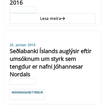
2016
ELDRI EN 5 ÁRA
Lesa meira
25. janúar 2016
Seðlabanki Íslands auglýsir eftir
umsóknum um styrk sem
tengdur er nafni Jóhannesar
Nordals
ELDRI EN 5 ÁRA
MENNINGARSTYRKUR