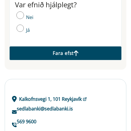
Var efnið hjálplegt?
Var efnið hjálplegt?
Nei
Já
Fara efst
Kalkofnsvegi 1, 101 Reykjavík
sedlabanki@sedlabanki.is
569 9600