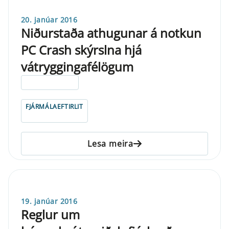
20. janúar 2016
Niðurstaða athugunar á notkun
PC Crash skýrslna hjá
vátryggingafélögum
ELDRI EN 5 ÁRA
FJÁRMÁLAEFTIRLIT
Lesa meira
19. janúar 2016
Reglur um