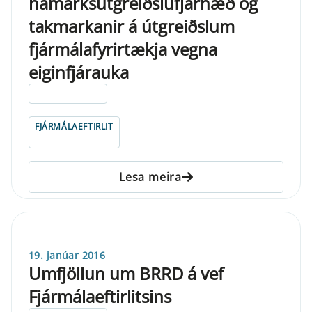
hámarksútgreiðslufjárhæð og
takmarkanir á útgreiðslum
fjármálafyrirtækja vegna
eiginfjárauka
ELDRI EN 5 ÁRA
FJÁRMÁLAEFTIRLIT
Lesa meira
19. janúar 2016
Umfjöllun um BRRD á vef
Fjármálaeftirlitsins